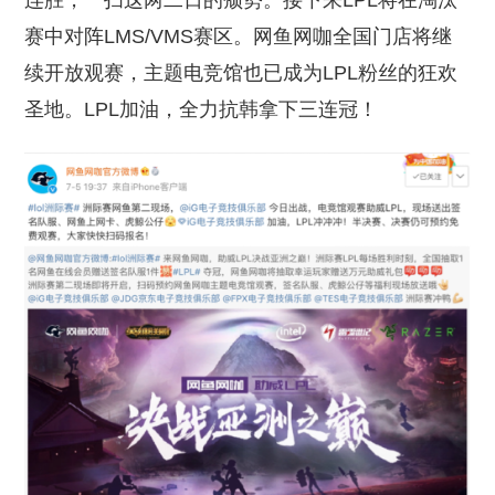
连胜，一扫这两二日的颓势。接下来LPL将在淘汰
赛中对阵LMS/VMS赛区。网鱼网咖全国门店将继
续开放观赛，主题电竞馆也已成为LPL粉丝的狂欢
圣地。LPL加油，全力抗韩拿下三连冠！