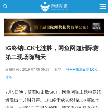
推广
iG终结LCK七连胜，网鱼网咖洲际赛
第二现场嗨翻天
发布时间：2019-07-08 09:37 | 标签：
网鱼网咖洲际赛 LCK七
连胜
7月5日晚，随着iG击败SKT，网鱼网咖主题电竞馆
爆发出一片叫好声。LPL终于成功终结LCK赛区七