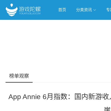
首页
分类资讯
专
抢滩全球
人工智能
武侠游
跨界Talk
榜单观察
App Annie 6月指数：国内新
崖