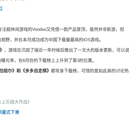
红
专注超休闲游戏的Voodoo又凭借一款产品登顶，虽然并非新游，但
视野，并在本月成功成为中国下载量最高的iOS游戏。
》
，游戏在沉寂了接近一年时候后推出了一次大的版本更新，可以
曝光率，在6月份的下载榜上上升到了第3的位置。
《拉结尔》和《多多自走棋》
都现身下载榜，可惜的是如此高的讨论热
。
水上乐园大作战》
现断崖式下滑