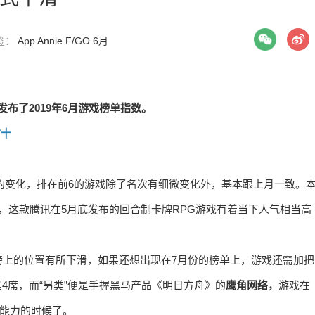
标签：
App Annie
F/GO
6月
e发布了2019年6月游戏榜单指数。
前十
大的变化，排在前6的游戏除了名次有细微变化外，基本跟上月一致。
，这款腾讯在5月底发布的回合制卡牌RPG游戏有着当下人气相当高
榜上的位置有所下滑，如果还想出现在7月份的榜单上，游戏还需加把
据4席，而“另类”便是手握黑马产品《明日方舟》的
鹰角网络，
游戏在
营能力的时候了。