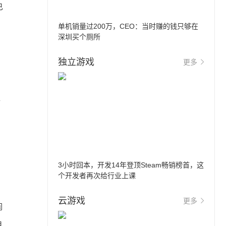
已
单机销量过200万，CEO：当时赚的钱只够在
深圳买个厕所
独立游戏
更多
稳
3小时回本，开发14年登顶Steam畅销榜首，这
个开发者再次给行业上课
云游戏
更多
闲
月