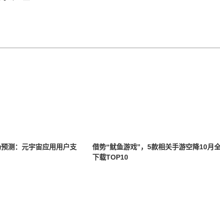
市场预测：元宇宙应用用户支
借势“鱿鱼游戏”，5款相关手游空降10月
下载TOP10