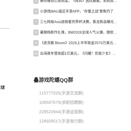
5
腾讯曝百亿收购案，《辉烬》团队解散，莉莉丝新作曝光｜陀螺周报
6
小游戏MAU逼近手游APP，“存量之战”更焦灼了
7
三七网易Avia放假看世界杯决赛，紫龙新品曝光，米哈游新作上线 | 陀螺周报
8
暑期档新作扎堆，BW2026全球人气火爆，微软XBOX大裁员|陀螺周报
9
《皮克敏 Bloom》2026上半年吸金3570万美元，中国台湾成最大市场
10
出海首年营收超1亿美元，《闪耀！优俊少女》美国市场占比达七成
游戏陀螺QQ群
全球
110777025(手游交流群)
108587679(求职招聘群)
228523944(手游运营群)
128609517(手游发行群)