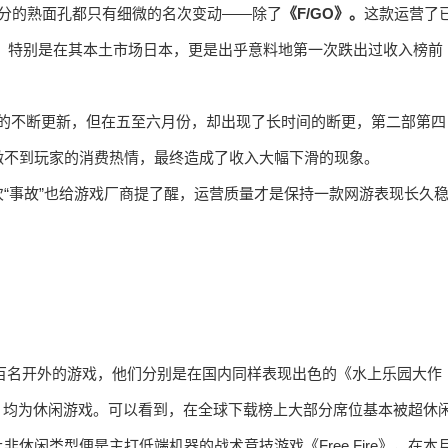
部分的熟面孔都只有细微的名次变动——除了
《F/GO》。
这款运营了
滑，特别是在其本土市场日本，更是出乎意料地第一次跌出过收入榜前
容的不断更新，但在五至六月份，却出现了长时间的断更，第二部第四
激不到玩家的消费热情，最终造成了收入大幅下滑的现象。
“事故”也给游戏厂商提了醒，运营质量才是保持一款网游表现长久
有四款上升百名开外的游戏，他们分别是在国内同样表现出色的《水上乐园大作
 Taxi》，均为休闲游戏。可以看到，在全球下载榜上大部分席位基本被超休
闲类型便是主打低端机器的战术竞技游戏《Free Fire》，在本