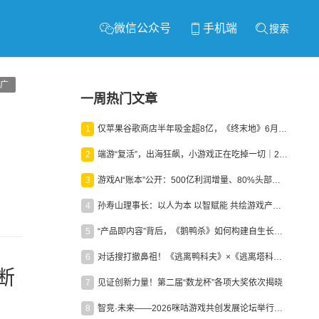
微信公众号
手机端
搜索
广
一周热门文章
1
仅苹果谷歌商店半年吸金超8亿，《终末地》6月份收入显著回暖
2
端游“复活”，出海狂飙，小游戏正在吃掉一切｜2026上半年产业报告
3
游戏AI“账本”公开：500亿利润增量、80%头部入局，谁在闷声发财？
4
孙寿山理事长：以人为本 以智赋能 共绘游戏产业高质量发展新图景
5
“产品即内容”背后，《鹅鸭杀》如何构建自生长生态？
6
对话搜打撤鼻祖！《逃离鸭科夫》×《逃离塔科夫》官方线下沙龙落幕
断
7
见证创新力量！第二届“数龙杯”各项大奖依次揭晓
8
智竞·未来——2026咪咕游戏共创发展论坛举行：聚力精品内容、AI创作与电竞生态，共建高品质益智健康游戏社区