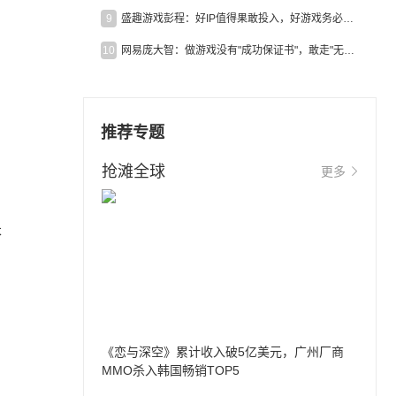
9
盛趣游戏彭程：好IP值得果敢投入，好游戏务必长效经营
10
网易庞大智：做游戏没有"成功保证书"，敢走"无人区"才是真原创
推荐专题
抢滩全球
更多
本
《恋与深空》累计收入破5亿美元，广州厂商
MMO杀入韩国畅销TOP5