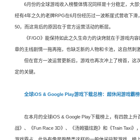
6月份的全球游戏收入榜整体情况同样是十分稳定，大
经有4年之久的老牌RPG在6月份经历过一波断崖式营收下
50，而这背后的原因在于官方运营活动的断层。
《F/GO》能保持如此之久生命力的诀窍就在于游戏内
章的主线剧情一拖再拖，也缺乏新的人物和卡池，这自然刺
但在官方一波运营更新后，游戏也再次冲上了榜首，这次
定的关键。
全球iOS & Google Play游戏下载总榜：超休闲游戏霸榜
在本月的全球iOS & Google Play下载榜上，
战》、《Fun Race 3D》、《汤姆猫炫跑》和《Train
游戏霸占，此外有像是跑酷类这样的一般休闲益智游戏。榜上非休