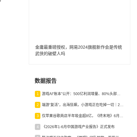
金庸最重磅授权，网易2024旗舰新作会是传统
武侠的破壁人吗
数据报告
1
游戏AI“账本”公开：500亿利润增量、80%头部入局，谁在闷声发财？
2
端游“复活”，出海狂飙，小游戏正在吃掉一切｜2026上半年产业报告
3
仅苹果谷歌商店半年吸金超8亿，《终末地》6月份收入显著回暖
4
《2026年1-6月中国游戏产业报告》正式发布