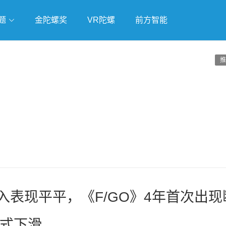
题
金陀螺奖
VR陀螺
前方智能
戏
独立游戏
云游戏
推
游收入表现平平，《F/GO》4年首次出现
式下滑