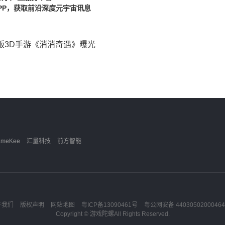
PP，获取前沿深度元宇宙讯息
 正版3D手游《消消奇遇》曝光
ameKee
汇量科技
前方智能
于我们
版权声明
网站地图
粤ICP备13090461号
粤公网安备 4403050200046
Copyright ©
游戏陀螺
All Rights Reserved.