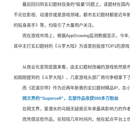
最后回归到玄幻题材自身的“吸量”问题上，该题材在国
不论在影视、动漫亦或是游戏领域，都市玄幻题材都是近年
的贴身高手》等，均吸引了大量用户关注。
而在游戏市场上，根据AppGrowing监测数据显示
其中主打玄幻题材的《斗罗大陆》为该类别投放TOP1的游
从商业化变现层面来看，由玄幻题材改编的游戏依然是市
如刚刚提到的《斗罗大陆》，几家游戏头部厂商均争相拿下
而《武道宗师》作为近两年新晋的玄幻题材精品IP，在
网文界的“Supercell”，五部作品收获500多万粉丝
在网文界，爱潜水的乌贼无疑是近年来最具影响力的作
而凭借这些作品，在短短几年时间内，他在起点平台上也