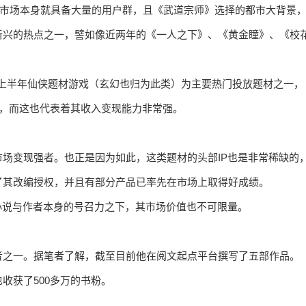
内市场本身就具备大量的用户群，且《武道宗师》选择的都市大背景
新兴的热点之一，譬如像近两年的《一人之下》、《黄金瞳》、《校
，今年上半年仙侠题材游戏（玄幻也归为此类）为主要热门投放题材之一，
戏，而这也代表着其收入变现能力非常强。
场变现强者。也正是因为如此，这类题材的头部IP也是非常稀缺的
了其改编授权，并且有部分产品已率先在市场上取得好成绩。
小说与作者本身的号召力之下，其市场价值也不可限量。
者之一。据笔者了解，截至目前他在阅文起点平台撰写了五部作品。
收获了500多万的书粉。