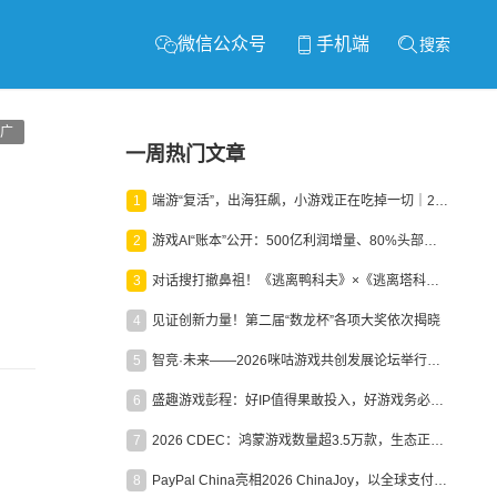
微信公众号
手机端
搜索
广
一周热门文章
1
端游“复活”，出海狂飙，小游戏正在吃掉一切｜2026上半年产业报告
2
游戏AI“账本”公开：500亿利润增量、80%头部入局，谁在闷声发财？
3
对话搜打撤鼻祖！《逃离鸭科夫》×《逃离塔科夫》官方线下沙龙落幕
4
见证创新力量！第二届“数龙杯”各项大奖依次揭晓
5
智竞·未来——2026咪咕游戏共创发展论坛举行：聚力精品内容、AI创作与电竞生态，共建高品质益智健康游戏社区
6
盛趣游戏彭程：好IP值得果敢投入，好游戏务必长效经营
7
2026 CDEC：鸿蒙游戏数量超3.5万款，生态正循环加速产业高质量发展
8
PayPal China亮相2026 ChinaJoy，以全球支付能力助力中国游戏企业深化全球运营