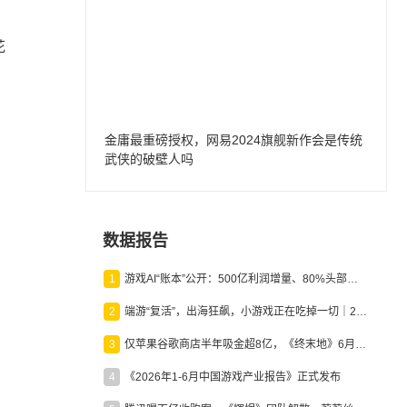
，
花
金庸最重磅授权，网易2024旗舰新作会是传统
武侠的破壁人吗
，
数据报告
1
游戏AI“账本”公开：500亿利润增量、80%头部入局，谁在闷声发财？
2
端游“复活”，出海狂飙，小游戏正在吃掉一切｜2026上半年产业报告
3
仅苹果谷歌商店半年吸金超8亿，《终末地》6月份收入显著回暖
4
《2026年1-6月中国游戏产业报告》正式发布