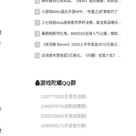
5
腾讯曝百亿收购案，《辉烬》团队解散，莉莉丝新作曝光｜陀螺周报
。
6
小游戏MAU逼近手游APP，“存量之战”更焦灼了
7
三七网易Avia放假看世界杯决赛，紫龙新品曝光，米哈游新作上线 | 陀螺周报
者
8
暑期档新作扎堆，BW2026全球人气火爆，微软XBOX大裁员|陀螺周报
尊
9
《皮克敏 Bloom》2026上半年吸金3570万美元，中国台湾成最大市场
10
出海首年营收超1亿美元，《闪耀！优俊少女》美国市场占比达七成
有
游戏陀螺QQ群
110777025(手游交流群)
108587679(求职招聘群)
必
228523944(手游运营群)
128609517(手游发行群)
材