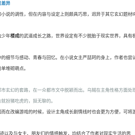
显差异
小说的调性，但在内容与设定上则颇具巧思，迥异于其它玄幻题材I
血少年
楼成
的武道成长之路，世界设定有不少脱胎于现实世界，具有
中的细节与感动、青春与回忆。在小说女主严喆珂的身上，作者也尝
简单堆砌萌点。
都市玄幻的套路，在一众都市文中脱颖而出。乌贼在主角性格方面处
合就扮猪吃虎的，挺无聊的。
因而在改编游戏的时候，设计主角成长剧情线时也会更为方便，可将
轨迹以及与女主、朋友们的情感触发，均结合了作者对现实生活的思