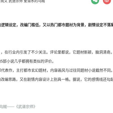
：
阅文
武道宗师
爱潜水的乌贼
的逻辑设定，改编门槛低，又以热门都市题材为背景，剧情设定不落
》，在行业内引发了不少关注。评论里都说，它题材新颖，脑洞清奇
的5部小说几乎都拥有类似的评价。
部代表作，主打都市玄幻题材，内容画风与过往同题材小说截然不同
的改编思路，又在剧情内容设计上别具一格。据说，它的感情线还勾
乌贼——《武道宗师》