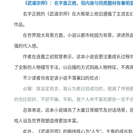
《武道宗师》：名字虽正统，但内容与同类题材有着明
名字正统的《武道宗师》在大框架上依旧遵循了主流玄幻
作品。
在世界观大背景方面，小说以都市校园为背景，讲述热
强的代入感。
作者在连载之初就曾表示，这本小说会更注重成长过程
了全新的人物描写手法，以白描的方式刻画人物特征，不再
不少读者也肯定该小说不落窠臼的优点：
@饕：就设定而言，我认为是比较成功的，脱离了传统
的也比较好，不骄不躁，平和。我个人并不喜欢那些一言不
总体来说，这本小说填充了大量日常细节及对话场景，
戏人设及世界观塑造得更加丰富。
此外，《武道宗师》的暗线核心为“人生”。主角的成长