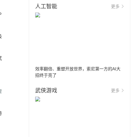
人工智能
更多
P
极
试
效率翻倍、重塑开放世界，索尼第一方的AI大
招终于亮了
武侠游戏
更多
理
游