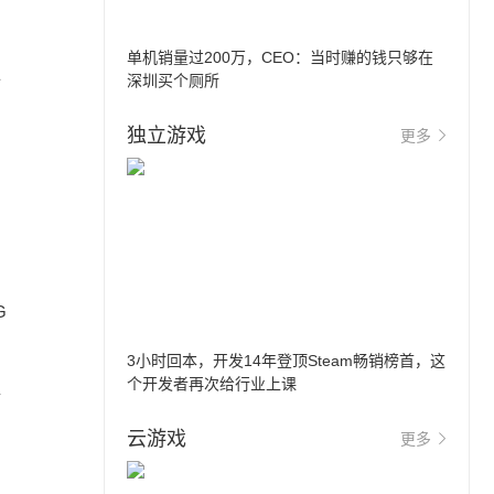
单机销量过200万，CEO：当时赚的钱只够在
像
深圳买个厕所
独立游戏
更多
。
G
3小时回本，开发14年登顶Steam畅销榜首，这
个开发者再次给行业上课
年
云游戏
更多