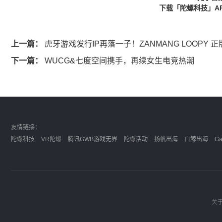
下载「陀螺科技」A
上一篇：
虎牙游戏发行IP再落一子！ZANMANG LOOPY
下一篇：
WUCG&七度空间携手，再续女生电竞热潮
友情链接：
陀螺科技
VR陀螺
腾讯GWB游戏无界
陀螺活动
扬帆出海
白鲸出海
G
关