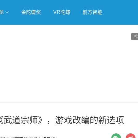
题
金陀螺奖
VR陀螺
前方智能
戏
独立游戏
云游戏
推
气力作《武道宗师》，游戏改编的新选项