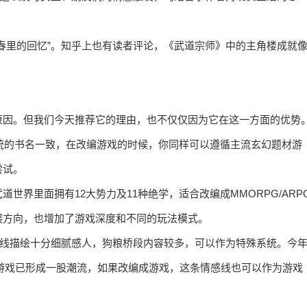
春里的回忆”。知乎上也有读者评论，《武道宗师》中的主角楼成就
原因。但我们今天推荐它的理由，也不仅仅因为它在这一方面的优势
统的书名一致，在改编游戏的时候，你同样可以遵循主流玄幻题材游
尝试。
世界里面拥有12大势力及11种绝学，适合改编成MMORPG/ARP
展方向，也增加了游戏深度和不同的玩法模式。
感线描绘十分细腻感人，狗粮桥段内容较多，可以作为特殊系统。今
游戏已形成一股潮流，如果改编成游戏，这条情感线也可以作为游戏