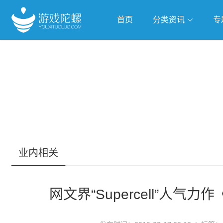
首页
分类资讯
专
抢滩全球
人工智能
武侠游
跨界Talk
业内相关
网文界“Supercell”人