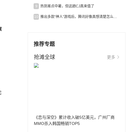
9
热到差点中暑，但这趟CJ真来值了
10
推出多款“神人”游戏后，腾讯好像真想清楚怎么做二次元了
窠
推荐专题
抢滩全球
更多
。
。
起
《恋与深空》累计收入破5亿美元，广州厂商
MMO杀入韩国畅销TOP5