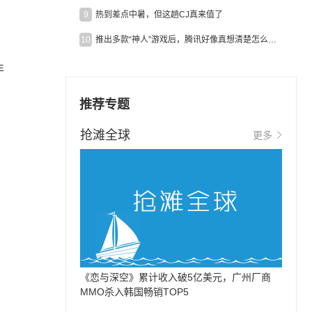
9
热到差点中暑，但这趟CJ真来值了
10
推出多款“神人”游戏后，腾讯好像真想清楚怎么做二次元了
年
推荐专题
抢滩全球
更多
《恋与深空》累计收入破5亿美元，广州厂商
MMO杀入韩国畅销TOP5