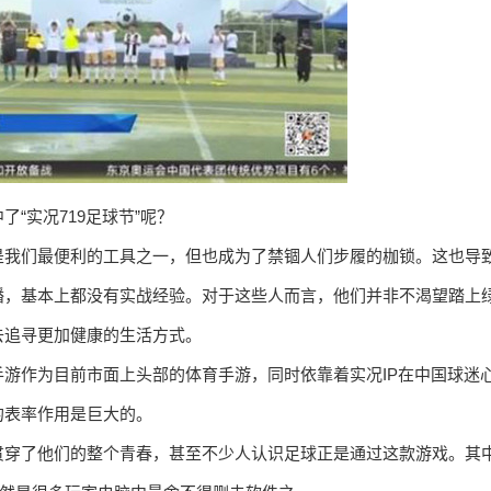
“实况719足球节”呢？
是我们最便利的工具之一，但也成为了禁锢人们步履的枷锁。这也导
播，基本上都没有实战经验。对于这些人而言，他们并非不渴望踏上
去追寻更加健康的生活方式。
游作为目前市面上头部的体育手游，同时依靠着实况IP在中国球迷
的表率作用是巨大的。
》贯穿了他们的整个青春，甚至不少人认识足球正是通过这款游戏。其