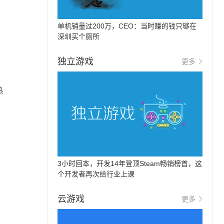
单机销量过200万，CEO：当时赚的钱只够在
深圳买个厕所
独立游戏
更多
热
3小时回本，开发14年登顶Steam畅销榜首，这
个开发者再次给行业上课
云游戏
更多