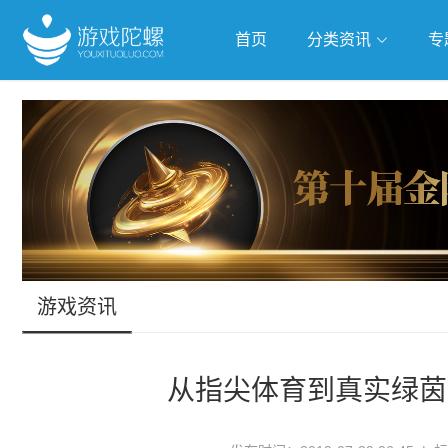
首页
分类资讯
专
抢滩全球
人工智能
武侠游
跨界Talk
游戏资讯
从指尖体育到真实绿茵