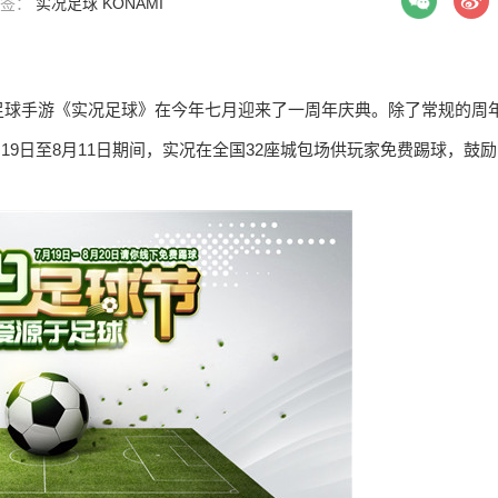
 标签：
实况足球
KONAMI
控足球手游《实况足球》在今年七月迎来了一周年庆典。除了常规的周
月19日至8月11日期间，实况在全国32座城包场供玩家免费踢球，鼓励