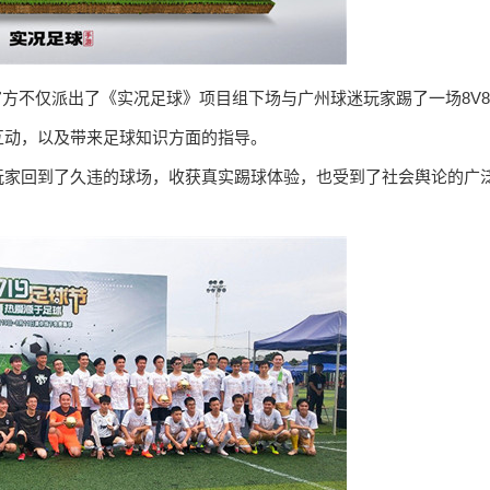
，官方不仅派出了《实况足球》项目组下场与广州球迷玩家踢了一场8V8
互动，以及带来足球知识方面的指导。
玩家回到了久违的球场，收获真实踢球体验，也受到了社会舆论的广