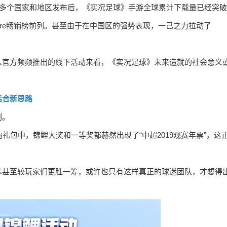
0多个国家和地区发布后，《实况足球》手游全球累计下载量已经突破
Store畅销榜前列。甚至由于在中国区的强势表现，一己之力拉动了
从官方频频推出的线下活动来看，《实况足球》未来造就的社会意义
结合新思路
例。
礼包中，锦鲤大奖和一等奖都赫然出现了“中超2019观赛年票”，这
。
术甚至较玩家们更胜一筹，或许也只有这样真正的球迷团队，才想得