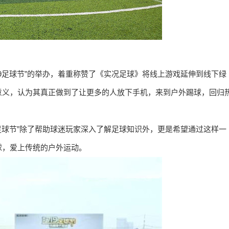
19足球节”的举办，着重称赞了《实况足球》将线上游戏延伸到线下绿
意义，认为其真正做到了让更多的人放下手机，来到户外踢球，回归
9足球节”除了帮助球迷玩家深入了解足球知识外，更是希望通过这样一
球，爱上传统的户外运动。