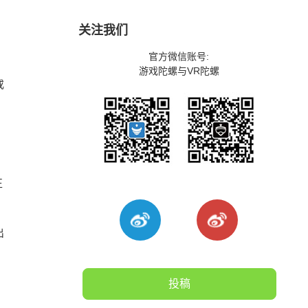
关注我们
官方微信账号:
游戏陀螺与VR陀螺
或
正
出
投稿