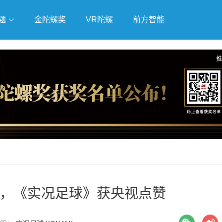
题
金陀螺奖
VR陀螺
前方智能
戏
独立游戏
云游戏
推
，《实况足球》获央视点赞