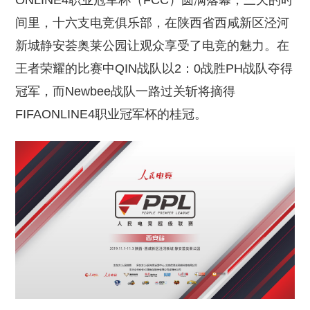
ONLINE4职业冠军杯（FCC）圆满落幕，三天的时
间里，十六支电竞俱乐部，在陕西省西咸新区泾河
新城静安荟奥莱公园让观众享受了电竞的魅力。在
王者荣耀的比赛中QIN战队以2：0战胜PH战队夺得
冠军，而Newbee战队一路过关斩将摘得
FIFAONLINE4职业冠军杯的桂冠。