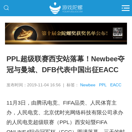
推广
PPL超级联赛西安站落幕！Newbee夺
冠与曼城、DFB代表中国出征EACC
发布时间：2019-11-04 16:56 | 标签：
Newbee
PPL
EACC
11月3日，由腾讯电竞、FIFA品类、人民体育主
办，人民电竞、北京优时光网络科技有限公司承办
的人民电竞超级联赛（PPL）西安站暨FIFA