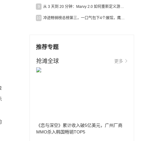
9
从 3 天到 20 分钟：Marvy 2.0 如何重新定义游戏出海营销效率？
10
冲进畅销榜总榜第三，一口气包下4个展馆，鹰角把嘉年华做爆了
推荐专题
抢滩全球
更多
会
示
的
《恋与深空》累计收入破5亿美元，广州厂商
MMO杀入韩国畅销TOP5