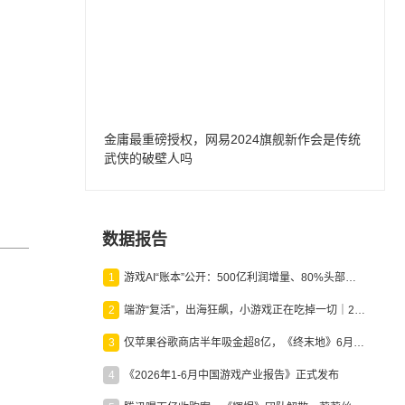
金庸最重磅授权，网易2024旗舰新作会是传统
武侠的破壁人吗
数据报告
1
游戏AI“账本”公开：500亿利润增量、80%头部入局，谁在闷声发财？
2
端游“复活”，出海狂飙，小游戏正在吃掉一切｜2026上半年产业报告
3
仅苹果谷歌商店半年吸金超8亿，《终末地》6月份收入显著回暖
4
《2026年1-6月中国游戏产业报告》正式发布