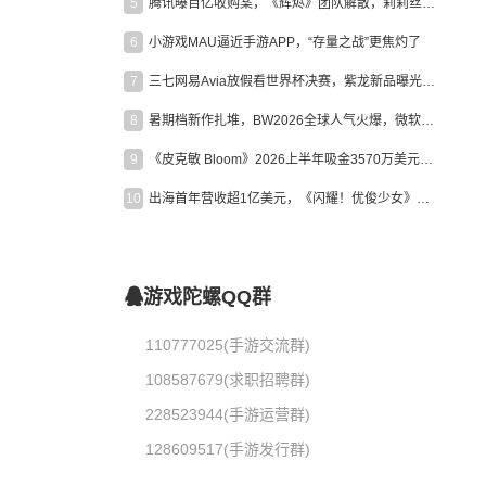
5
腾讯曝百亿收购案，《辉烬》团队解散，莉莉丝新作曝光｜陀螺周报
6
小游戏MAU逼近手游APP，“存量之战”更焦灼了
7
三七网易Avia放假看世界杯决赛，紫龙新品曝光，米哈游新作上线 | 陀螺周报
8
暑期档新作扎堆，BW2026全球人气火爆，微软XBOX大裁员|陀螺周报
9
《皮克敏 Bloom》2026上半年吸金3570万美元，中国台湾成最大市场
10
出海首年营收超1亿美元，《闪耀！优俊少女》美国市场占比达七成
游戏陀螺QQ群
110777025(手游交流群)
108587679(求职招聘群)
228523944(手游运营群)
128609517(手游发行群)