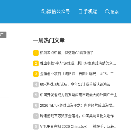
微信公众号
手机端
搜索
广
一周热门文章
1
热到差点中暑，但这趟CJ真来值了
2
推出多款“神人”游戏后，腾讯好像真想清楚怎么做二次元了
3
金韬创业项目《阴阳师：云图》曝光：UE5、三端互通、ARPG
4
60+游戏现场试玩，今年CJ让我重新认识鸿蒙
5
中国开发者成为俄罗斯应用市场最大的外国广告主
6
2026 TikTok游戏出海沙龙：内容经营成出海增长新引擎
7
腾讯游戏百万奖学金落地，中国美院首批入选作品获业内关注
8
VITURE 亮相 2026 ChinaJoy：一镜在手，玩转全场！