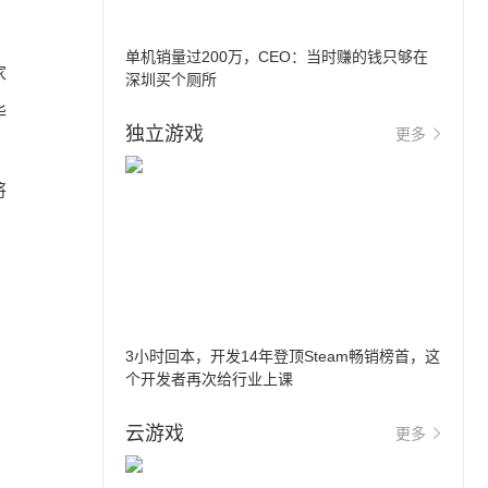
单机销量过200万，CEO：当时赚的钱只够在
家
深圳买个厕所
华
独立游戏
更多
将
3小时回本，开发14年登顶Steam畅销榜首，这
个开发者再次给行业上课
云游戏
更多