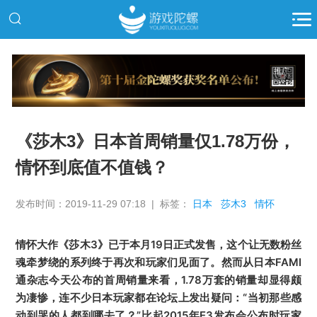
推广
《莎木3》日本首周销量仅1.78万份，
情怀到底值不值钱？
发布时间：2019-11-29 07:18 | 标签：
日本
莎木3
情怀
情怀大作《莎木3》已于本月19日正式发售，这个让无数粉丝
魂牵梦绕的系列终于再次和玩家们见面了。
然而从日本FAMI
通杂志今天公布的首周销量来看，1.78万套的销量却显得颇
为凄惨，连不少日本玩家都在论坛上发出疑问：
“当初那些感
动到哭的人都到哪去了？
”比起2015年E3发布会公布时玩家