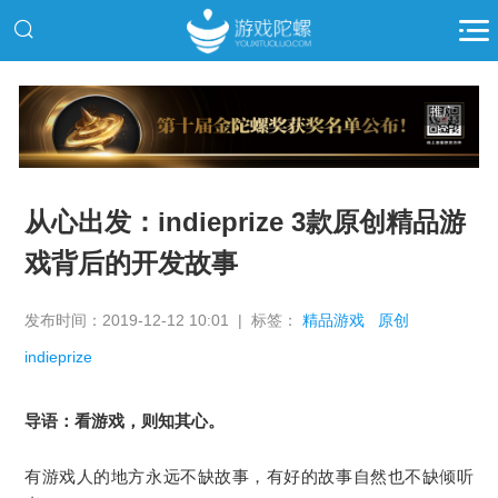
推广
从心出发：indieprize 3款原创精品游
戏背后的开发故事
发布时间：2019-12-12 10:01 | 标签：
精品游戏
原创
indieprize
导语：看游戏，则知其心。
有游戏人的地方永远不缺故事，有好的故事自然也不缺倾听