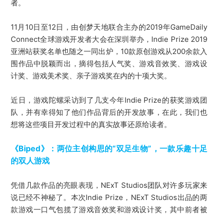
者。
11月10日至12日，由创梦天地联合主办的2019年GameDaily
Connect全球游戏开发者大会在深圳举办，Indie Prize 2019
亚洲站获奖名单也随之一同出炉，10款原创游戏从200余款入
围作品中脱颖而出，摘得包括人气奖、游戏音效奖、游戏设
计奖、游戏美术奖、亲子游戏奖在内的十项大奖。
近日，游戏陀螺采访到了几支今年Indie Prize的获奖游戏团
队，并有幸得知了他们作品背后的开发故事，在此，我们也
想将这些项目开发过程中的真实故事还原给读者。
《Biped》：
两位主创构思的“双足生物”，一款乐趣十足
的双人游戏
凭借几款作品的亮眼表现，NExT Studios团队对许多玩家来
说已经不神秘了。
本次Indie Prize，NExT Studios出品的两
款游戏一口气包揽了游戏音效奖和游戏设计奖，其中前者被