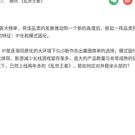
 标签：
腾讯
《乱世王者》
内外各大榜单，将该品类的发展推动到一个新的高度后，掀起一阵品类
的特征：IP化和模式固化。
持。IP是逐渐同质化的大环境下SLG新作杀出重围简单的选择；模式固
化体现，新游减少长线游戏留存渐多，庞大的产品数量与非常成熟的
情况下，已然上线两年多的《乱世王者》，是如何应对并稳坐头部的？