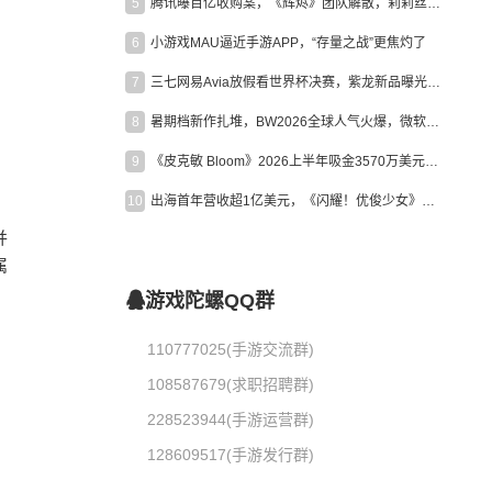
5
腾讯曝百亿收购案，《辉烬》团队解散，莉莉丝新作曝光｜陀螺周报
6
小游戏MAU逼近手游APP，“存量之战”更焦灼了
7
三七网易Avia放假看世界杯决赛，紫龙新品曝光，米哈游新作上线 | 陀螺周报
8
暑期档新作扎堆，BW2026全球人气火爆，微软XBOX大裁员|陀螺周报
9
《皮克敏 Bloom》2026上半年吸金3570万美元，中国台湾成最大市场
10
出海首年营收超1亿美元，《闪耀！优俊少女》美国市场占比达七成
并
属
游戏陀螺QQ群
110777025(手游交流群)
108587679(求职招聘群)
228523944(手游运营群)
128609517(手游发行群)