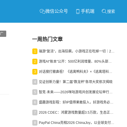
微信公众号
手机端
搜索
广
一周热门文章
1
端游“复活”，出海狂飙，小游戏正在吃掉一切｜2026上半年产业报告
2
游戏AI“账本”公开：500亿利润增量、80%头部入局，谁在闷声发财？
3
对话搜打撤鼻祖！《逃离鸭科夫》×《逃离塔科夫》官方线下沙龙落幕
4
见证创新力量！第二届“数龙杯”各项大奖依次揭晓
5
智竞·未来——2026咪咕游戏共创发展论坛举行：聚力精品内容、AI创作与电竞生态，共建高品质益智健康游戏社区
6
盛趣游戏彭程：好IP值得果敢投入，好游戏务必长效经营
7
2026 CDEC：鸿蒙游戏数量超3.5万款，生态正循环加速产业高质量发展
8
PayPal China亮相2026 ChinaJoy，以全球支付能力助力中国游戏企业深化全球运营