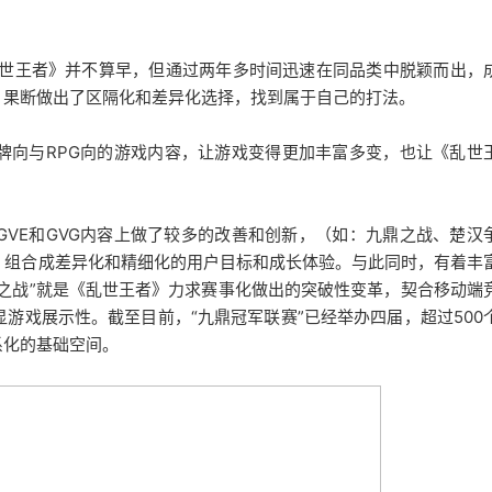
乱世王者》并不算早，但通过两年多时间迅速在同品类中脱颖而出，
》果断做出了区隔化和差异化选择，找到属于自己的打法。
牌向与RPG向的游戏内容，让游戏变得更加丰富多变，也让《乱世
VE和GVG内容上做了较多的改善和创新，（如：九鼎之战、楚汉
，组合成差异化和精细化的用户目标和成长体验。与此同时，有着丰
鼎之战”就是《乱世王者》力求赛事化做出的突破性变革，契合移动端
游戏展示性。截至目前，“九鼎冠军联赛”已经举办四届，超过500
系化的基础空间。