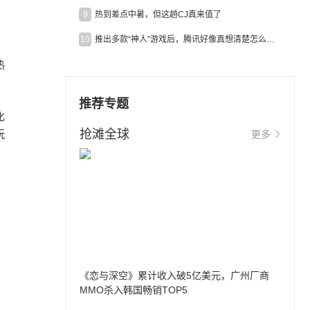
9
热到差点中暑，但这趟CJ真来值了
10
推出多款“神人”游戏后，腾讯好像真想清楚怎么做二次元了
热
推荐专题
化
玩
抢滩全球
更多
《恋与深空》累计收入破5亿美元，广州厂商
MMO杀入韩国畅销TOP5