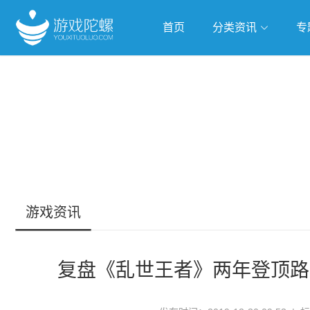
首页
分类资讯
专
抢滩全球
人工智能
武侠游
跨界Talk
游戏资讯
复盘《乱世王者》两年登顶路