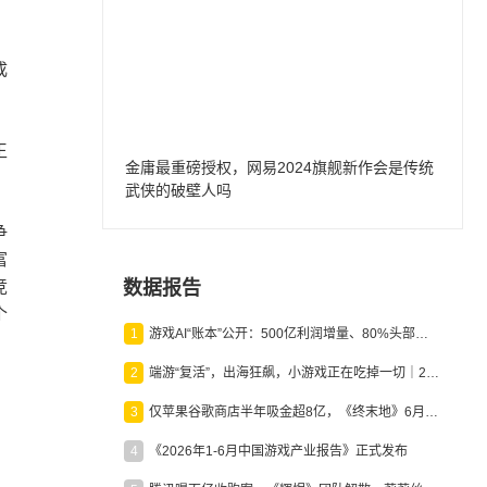
成
王
金庸最重磅授权，网易2024旗舰新作会是传统
武侠的破壁人吗
争
富
竞
数据报告
个
1
游戏AI“账本”公开：500亿利润增量、80%头部入局，谁在闷声发财？
2
端游“复活”，出海狂飙，小游戏正在吃掉一切｜2026上半年产业报告
3
仅苹果谷歌商店半年吸金超8亿，《终末地》6月份收入显著回暖
4
《2026年1-6月中国游戏产业报告》正式发布