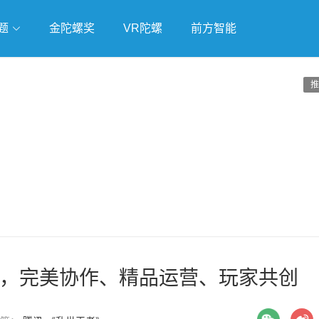
题
金陀螺奖
VR陀螺
前方智能
戏
独立游戏
云游戏
推
，完美协作、精品运营、玩家共创