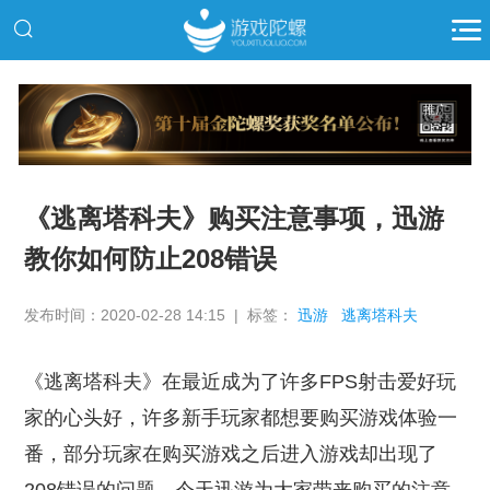
推广
《逃离塔科夫》购买注意事项，迅游
教你如何防止208错误
发布时间：2020-02-28 14:15 | 标签：
迅游
逃离塔科夫
《逃离塔科夫》在最近成为了许多FPS射击爱好玩
家的心头好，许多新手玩家都想要购买游戏体验一
番，部分玩家在购买游戏之后进入游戏却出现了