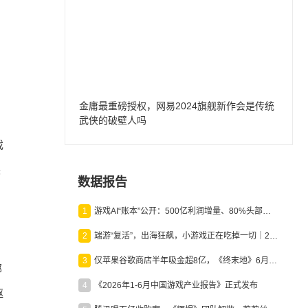
金庸最重磅授权，网易2024旗舰新作会是传统
武侠的破壁人吗
戏
展
数据报告
1
游戏AI“账本”公开：500亿利润增量、80%头部入局，谁在闷声发财？
2
端游“复活”，出海狂飙，小游戏正在吃掉一切｜2026上半年产业报告
3
仅苹果谷歌商店半年吸金超8亿，《终末地》6月份收入显著回暖
部
4
《2026年1-6月中国游戏产业报告》正式发布
驱