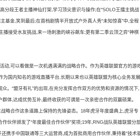
看高分段王者主播神仙打架,学习顶尖意识与操作;在“SOLO王擂主挑战
主基金,笑到最后;在首档剧情半开放式户外真人秀“未知惊喜”中,全程
女主播接受水友挑战,来一场刺激的峡谷飙车;更有第二季云顶之弈“神棋
作活动,可以看做是一次机遇满满的战略合作。作为英雄联盟官方的游
牙作为国内知名的游戏直播平台,长期以来也以英雄联盟为核心业务发
众。“盟牙有礼”的出现,在充分发挥合作双方的优势和资源的情况下,
户群体,达成优势互补,最终收获的可谓是一次亲密合作的双赢硕果。
在战略合作这条道路上保持的先锋姿态。18年虎牙年度盛典上,虎牙专
个优秀合作伙伴颁发了“年度最佳合作伙伴”奖项;19年,RNG战队英雄联盟分
牙还携手中国联通等三大运营商,成为首批商用合作伙伴,秉持着“技术