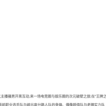
气主播骚男开黑互动,来一场电竞圈与娱乐圈的次元破壁之旅;在“王牌
亮相,看前职业选手队与峡谷高分路人队的争锋、偶像颜值队与老牌实力队