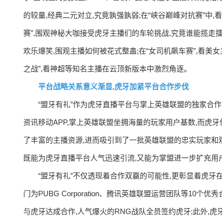
的较量,经典二元对立,究竟孰强孰弱;在“峡谷巅峰对抗赛”中,
赛”,围观神秘大咖接受虎牙主播们的车轮挑战,究竟谁能揽走擂
欢乐爆笑,围观主播如何被花式整蛊;在“女司机飙车赛”,看美
之战”,看神超等知名主播在云顶新版本中激烈角逐。
平台战略关系意义渐显,虎牙加紧平台合作步伐
“盟牙有礼”作为虎牙直播平台与掌上英雄联盟的独家合
资讯移动APP,掌上英雄联盟坐拥海量的玩家用户基数,而虎
了丰富的主播资源,进而吸引到了一批英雄联盟的忠实玩家和观
既能为虎牙直播平台人气迅速引流,又能为掌盟进一步扩充用
“盟牙有礼”不仅透现着合作双赢的可能性,更彰显着虎牙
门为PUBG Corporation、腾讯英雄联盟运营团队等10
与虎牙达成合作,人气爆火的RNG战队全员签约虎牙;此外,虎