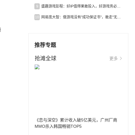
9
盛趣游戏彭程：好IP值得果敢投入，好游戏务必长效经营
10
网易庞大智：做游戏没有"成功保证书"，敢走"无人区"才是真原创
顶
推荐专题
抢滩全球
更多
《恋与深空》累计收入破5亿美元，广州厂商
MMO杀入韩国畅销TOP5