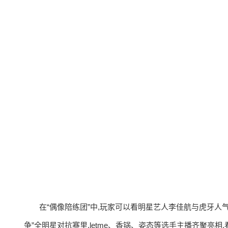
在“偶像陪练团”中,玩家可以看明星艺人李佳航与虎牙人
争”全明星对抗赛里,letme、香锅、姿态等选手主播齐聚