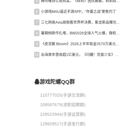
5
腾讯曝百亿收购案，《辉烬》团队解散，莉莉丝新作曝光｜陀螺周报
6
小游戏MAU逼近手游APP，“存量之战”更焦灼了
7
三七网易Avia放假看世界杯决赛，紫龙新品曝光，米哈游新作上线 | 陀螺周报
8
暑期档新作扎堆，BW2026全球人气火爆，微软XBOX大裁员|陀螺周报
9
《皮克敏 Bloom》2026上半年吸金3570万美元，中国台湾成最大市场
10
出海首年营收超1亿美元，《闪耀！优俊少女》美国市场占比达七成
游戏陀螺QQ群
110777025(手游交流群)
108587679(求职招聘群)
228523944(手游运营群)
128609517(手游发行群)