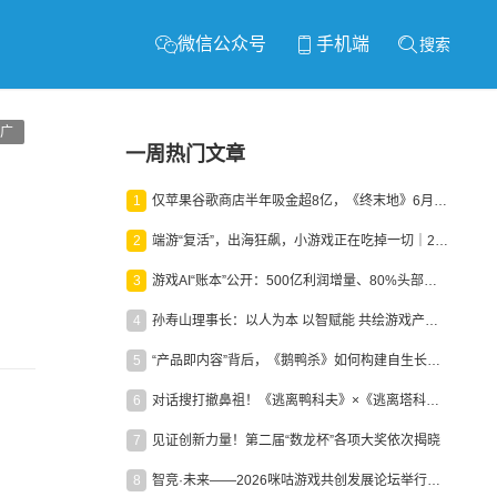
微信公众号
手机端
搜索
广
一周热门文章
1
仅苹果谷歌商店半年吸金超8亿，《终末地》6月份收入显著回暖
2
端游“复活”，出海狂飙，小游戏正在吃掉一切｜2026上半年产业报告
3
游戏AI“账本”公开：500亿利润增量、80%头部入局，谁在闷声发财？
4
孙寿山理事长：以人为本 以智赋能 共绘游戏产业高质量发展新图景
5
“产品即内容”背后，《鹅鸭杀》如何构建自生长生态？
6
对话搜打撤鼻祖！《逃离鸭科夫》×《逃离塔科夫》官方线下沙龙落幕
7
见证创新力量！第二届“数龙杯”各项大奖依次揭晓
8
智竞·未来——2026咪咕游戏共创发展论坛举行：聚力精品内容、AI创作与电竞生态，共建高品质益智健康游戏社区