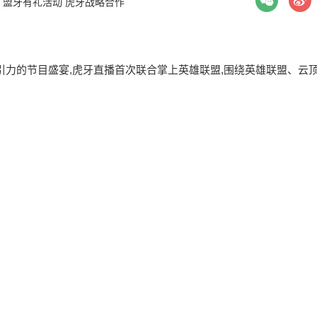
：
盟牙有礼活动 虎牙战略合作
引力的节目盛宴,虎牙直播首次联合掌上英雄联盟,围绕英雄联盟、云