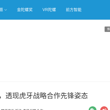
题
金陀螺奖
VR陀螺
前方智能
戏
独立游戏
云游戏
推
袭，透现虎牙战略合作先锋姿态