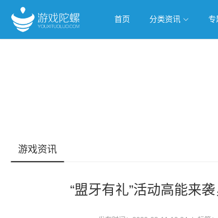
首页
分类资讯
专
抢滩全球
人工智能
武侠游
跨界Talk
游戏资讯
“盟牙有礼”活动高能来