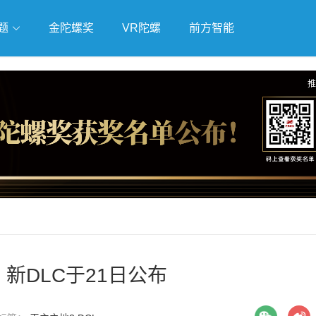
题
金陀螺奖
VR陀螺
前方智能
戏
独立游戏
云游戏
推
》新DLC于21日公布