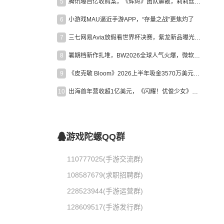
5
腾讯曝百亿收购案，《辉烬》团队解散，莉莉丝新作曝光｜陀螺周报
6
小游戏MAU逼近手游APP，“存量之战”更焦灼了
7
三七网易Avia放假看世界杯决赛，紫龙新品曝光，米哈游新作上线 | 陀螺周报
8
暑期档新作扎堆，BW2026全球人气火爆，微软XBOX大裁员|陀螺周报
9
《皮克敏 Bloom》2026上半年吸金3570万美元，中国台湾成最大市场
10
出海首年营收超1亿美元，《闪耀！优俊少女》美国市场占比达七成
游戏陀螺QQ群
110777025(手游交流群)
108587679(求职招聘群)
228523944(手游运营群)
128609517(手游发行群)