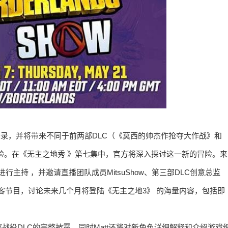
登录，并将带来不同于前两部DLC（《莫西的帅杰作抢夺大作战》和
验。在《无主之地秀 》第七集中，官方将深入探讨这一新的冒险。来
ella将在家中进行主持 ，并邀请直播团队成员MitsuShow、第三部DLC创意总监
mmins做客节目，讨论未来几个月将登陆《无主之地3》 的海量内容，包括即
役DLC的完整披露，同时Matt还将对新角色详细解释和介绍游戏