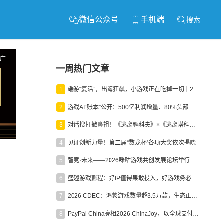
微信公众号
手机端
搜索
广
一周热门文章
1
端游“复活”，出海狂飙，小游戏正在吃掉一切｜2026上半年产业报告
2
游戏AI“账本”公开：500亿利润增量、80%头部入局，谁在闷声发财？
3
对话搜打撤鼻祖！《逃离鸭科夫》×《逃离塔科夫》官方线下沙龙落幕
4
见证创新力量！第二届“数龙杯”各项大奖依次揭晓
5
智竞·未来——2026咪咕游戏共创发展论坛举行：聚力精品内容、AI创作与电竞生态，共建高品质益智健康游戏社区
6
盛趣游戏彭程：好IP值得果敢投入，好游戏务必长效经营
7
2026 CDEC：鸿蒙游戏数量超3.5万款，生态正循环加速产业高质量发展
8
PayPal China亮相2026 ChinaJoy，以全球支付能力助力中国游戏企业深化全球运营