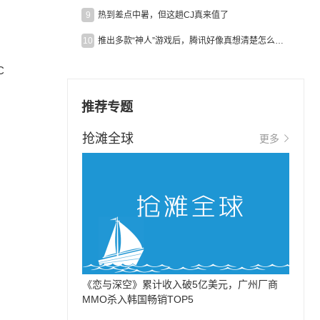
9
热到差点中暑，但这趟CJ真来值了
10
推出多款“神人”游戏后，腾讯好像真想清楚怎么做二次元了
C
推荐专题
抢滩全球
更多
《恋与深空》累计收入破5亿美元，广州厂商
MMO杀入韩国畅销TOP5