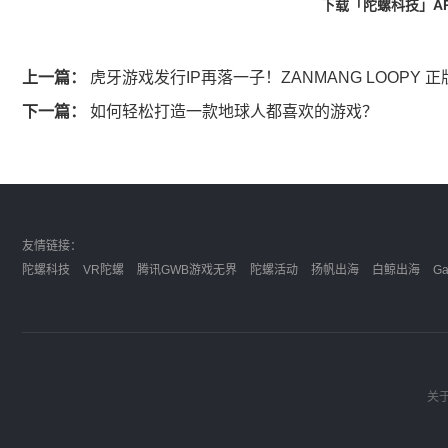
下载「陀螺科技」A
上一篇：
虎牙游戏发行IP再落一子！ZANMANG LOOPY
下一篇：
如何轻松打造一款地球人都喜欢的游戏？
友情链接：
陀螺科技
VR陀螺
腾讯GWB游戏无界
陀螺活动
扬帆出海
白鲸出海
G
关