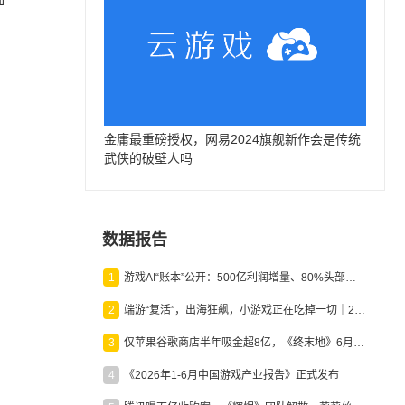
金庸最重磅授权，网易2024旗舰新作会是传统
武侠的破壁人吗
数据报告
1
游戏AI“账本”公开：500亿利润增量、80%头部入局，谁在闷声发财？
2
端游“复活”，出海狂飙，小游戏正在吃掉一切｜2026上半年产业报告
3
仅苹果谷歌商店半年吸金超8亿，《终末地》6月份收入显著回暖
4
《2026年1-6月中国游戏产业报告》正式发布