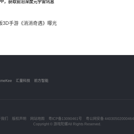
PP，获取前沿深度元宇宙讯息
 正版3D手游《消消奇遇》曝光
ameKee
汇量科技
前方智能
于我们
版权声明
网站地图
粤ICP备13090461号
粤公网安备 4403050200046
Copyright ©
游戏陀螺
All Rights Reserved.