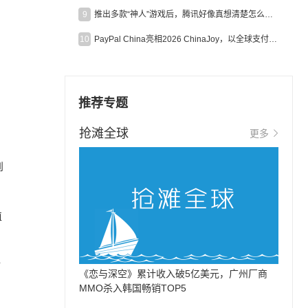
9
推出多款“神人”游戏后，腾讯好像真想清楚怎么做二次元了
10
PayPal China亮相2026 ChinaJoy，以全球支付能力助力中国游戏企业深化全球运营
推荐专题
抢滩全球
更多
到
值
肺
《恋与深空》累计收入破5亿美元，广州厂商
MMO杀入韩国畅销TOP5