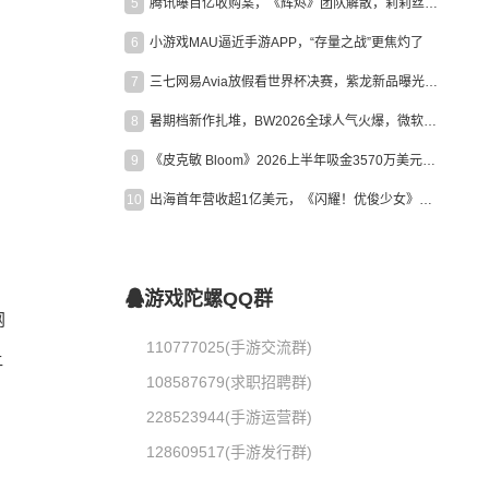
5
腾讯曝百亿收购案，《辉烬》团队解散，莉莉丝新作曝光｜陀螺周报
6
小游戏MAU逼近手游APP，“存量之战”更焦灼了
7
三七网易Avia放假看世界杯决赛，紫龙新品曝光，米哈游新作上线 | 陀螺周报
8
暑期档新作扎堆，BW2026全球人气火爆，微软XBOX大裁员|陀螺周报
9
《皮克敏 Bloom》2026上半年吸金3570万美元，中国台湾成最大市场
10
出海首年营收超1亿美元，《闪耀！优俊少女》美国市场占比达七成
游戏陀螺QQ群
网
110777025(手游交流群)
让
108587679(求职招聘群)
228523944(手游运营群)
128609517(手游发行群)