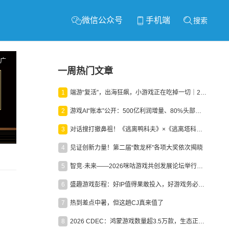
微信公众号
手机端
搜索
广
一周热门文章
1
端游“复活”，出海狂飙，小游戏正在吃掉一切｜2026上半年产业报告
2
游戏AI“账本”公开：500亿利润增量、80%头部入局，谁在闷声发财？
3
对话搜打撤鼻祖！《逃离鸭科夫》×《逃离塔科夫》官方线下沙龙落幕
4
见证创新力量！第二届“数龙杯”各项大奖依次揭晓
5
智竞·未来——2026咪咕游戏共创发展论坛举行：聚力精品内容、AI创作与电竞生态，共建高品质益智健康游戏社区
6
盛趣游戏彭程：好IP值得果敢投入，好游戏务必长效经营
7
热到差点中暑，但这趟CJ真来值了
8
2026 CDEC：鸿蒙游戏数量超3.5万款，生态正循环加速产业高质量发展