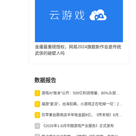
金庸最重磅授权，网易2024旗舰新作会是传统
武侠的破壁人吗
数据报告
1
游戏AI“账本”公开：500亿利润增量、80%头部入局，谁在闷声发财？
2
端游“复活”，出海狂飙，小游戏正在吃掉一切｜2026上半年产业报告
3
仅苹果谷歌商店半年吸金超8亿，《终末地》6月份收入显著回暖
4
《2026年1-6月中国游戏产业报告》正式发布