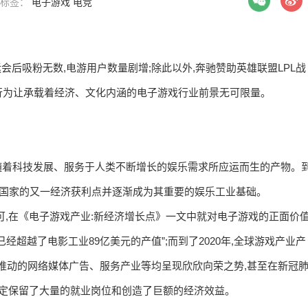
| 标签：
电子游戏
电竞
运会后吸粉无数,电游用户数量剧增;除此以外,奔驰赞助英雄联盟LPL战
行为让承载着经济、文化内涵的电子游戏行业前景无可限量。
戏,属于随着科技发展、服务于人类不断增长的娱乐需求所应运而生的产物。
发达国家的又一经济获利点并逐渐成为其重要的娱乐工业基础。
可,在《电子游戏产业:新经济增长点》一文中就对电子游戏的正面价
,已经超越了电影工业89亿美元的产值”;而到了2020年,全球游戏产业产
所推动的网络媒体广告、服务产业等均呈现欣欣向荣之势,甚至在新冠
稳定保留了大量的就业岗位和创造了巨额的经济效益。