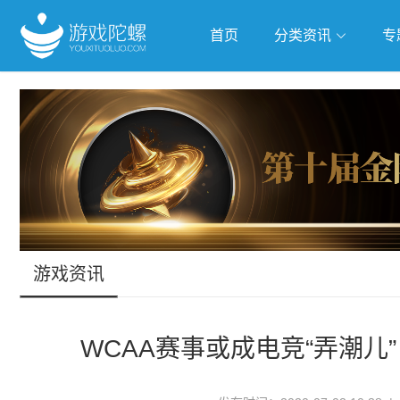
首页
分类资讯
专
抢滩全球
人工智能
武侠游
跨界Talk
游戏资讯
WCAA赛事或成电竞“弄潮儿