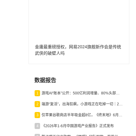
金庸最重磅授权，网易2024旗舰新作会是传统
武侠的破壁人吗
数据报告
1
游戏AI“账本”公开：500亿利润增量、80%头部入局，谁在闷声发财？
2
端游“复活”，出海狂飙，小游戏正在吃掉一切｜2026上半年产业报告
3
仅苹果谷歌商店半年吸金超8亿，《终末地》6月份收入显著回暖
4
《2026年1-6月中国游戏产业报告》正式发布