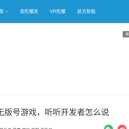
题
金陀螺奖
VR陀螺
前方智能
戏
独立游戏
云游戏
推
无版号游戏，听听开发者怎么说