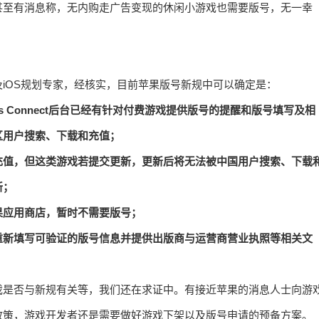
甚至有消息称，无内购走广告变现的休闲小游戏也需要版号，无一幸
iOS规划专家，经核实，目前苹果版号新规中可以确定是：
s Connect后台已经有针对付费游戏提供版号的提醒和版号填写及相
区用户搜索、下载和充值；
充值，但这类游戏若提交更新，更新后将无法被中国用户搜索、下载
新；
果应用商店，暂时不需要版号；
重新填写可验证的版号信息并提供出版商与运营商营业执照等相关文
戏是否与新规有关等，我们还在求证中。有接近苹果的消息人士向游
政策，游戏开发者还是需要做好游戏下架以及版号申请的预备方案。