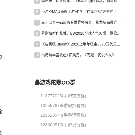
5
腾讯曝百亿收购案，《辉烬》团队解散，莉莉丝新作曝光｜陀螺周报
6
小游戏MAU逼近手游APP，“存量之战”更焦灼了
7
三七网易Avia放假看世界杯决赛，紫龙新品曝光，米哈游新作上线 | 陀螺周报
8
暑期档新作扎堆，BW2026全球人气火爆，微软XBOX大裁员|陀螺周报
9
《皮克敏 Bloom》2026上半年吸金3570万美元，中国台湾成最大市场
10
出海首年营收超1亿美元，《闪耀！优俊少女》美国市场占比达七成
望
游戏陀螺QQ群
110777025(手游交流群)
108587679(求职招聘群)
除
228523944(手游运营群)
128609517(手游发行群)
运