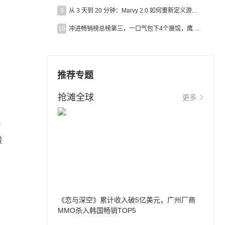
9
从 3 天到 20 分钟：Marvy 2.0 如何重新定义游戏出海营销效率？
10
冲进畅销榜总榜第三，一口气包下4个展馆，鹰角把嘉年华做爆了
推荐专题
，
抢滩全球
更多
此
缓
《恋与深空》累计收入破5亿美元，广州厂商
MMO杀入韩国畅销TOP5