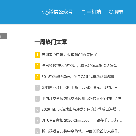
微信公众号
手机端
搜索
广
一周热门文章
1
热到差点中暑，但这趟CJ真来值了
2
推出多款“神人”游戏后，腾讯好像真想清楚怎么做二次元了
3
60+游戏现场试玩，今年CJ让我重新认识鸿蒙
4
金韬创业项目《阴阳师：云图》曝光：UE5、三端互通、ARPG
5
中国开发者成为俄罗斯应用市场最大的外国广告主
6
2026 TikTok游戏出海沙龙：内容经营成出海增长新引擎
7
VITURE 亮相 2026 ChinaJoy：一镜在手，玩转全场！
8
腾讯游戏百万奖学金落地，中国美院首批入选作品获业内关注