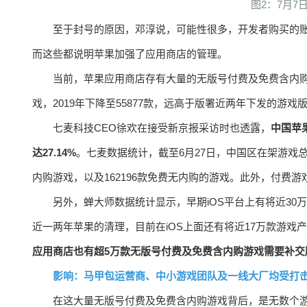
图2：7月
至于封号的原因，邓淳说，可能性很多，开发者购买的
而这些都说明苹果加强了应用商店的管理。
当前，苹果应用商店存有大量的无版号付费及免费含内购游
戏，2019年下降至55877款，远高于版署近两年下发的游戏
七麦科技CEO徐欢在接受新京报采访时也透露，
中国苹
达27.14%
。七麦数据统计，截至6月27日，中国区在架游戏总数达
内购游戏，以及162196款免费无内购的游戏。此外，付费游戏
另外，蝉大师数据统计显示，早期iOS平台上有将近30
近一两年苹果的清理，目前在iOS上面还有将近17万款游戏产
应用商店也有超5万款无版号付费及免费含内购游戏需要补交
影响：马甲包运营商、中小游戏团队及一线大厂均受打
在这大量无版号付费及免费含内购游戏背后，是无数个