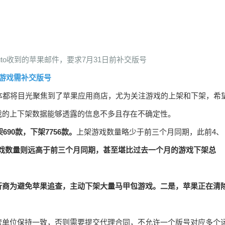
uto收到的苹果邮件，要求7月31日前补交版号
游戏需补交版号
体都将目光聚焦到了苹果应用商店，尤为关注游戏的上架和下架，希
戏的上下架数据能够透露的信息不多且存在不确定性。
90款，下架7756款。
上架游戏数量略少于前三个月同期，此前4、
戏数量则远高于前三个月同期，甚至堪比过去一个月的游戏下架总
行商为避免苹果追查，主动下架大量马甲包游戏。二是，苹果正在清
营单位保持一致，否则需要提交代理合同，不允许一个版号对应多个