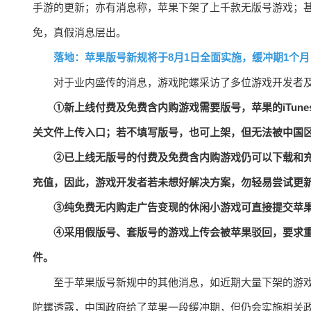
手游的更新；亦有消息称，苹果下架了上千款无版号游戏；
免，真假消息层出。
落地：苹果版号新规将于8月1日全面实施，缓冲期1个月
对于业内盛传的消息，游戏陀螺采访了多位游戏开发者及
①新上线付费及免费含内购游戏需要版号，苹果的iTune
关文件上传入口；若不填写版号，也可上架，但无法被中国
②已上线无版号的付费及免费含内购游戏仍可以下载和
充值，因此，游戏开发者若未想好解决方案，勿轻易尝试更
③纯免费无内购走广告变现的休闲小游戏可直接提交苹
④采用假版号、套版号的游戏上传会被苹果驳回，要求
件。
至于苹果版号新规中的其他消息，如近期大量下架的游
陀螺透露，中国政府给了苹果一段缓冲期，但仍会实施相关