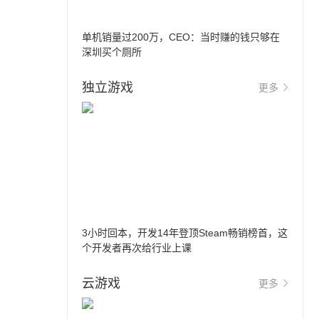
单机销量过200万，CEO：当时赚的钱只够在
深圳买个厕所
独立游戏
更多
3小时回本，开发14年登顶Steam畅销榜首，这
个开发者再次给行业上课
云游戏
更多