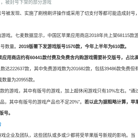
7日，被封号下架的部分游戏
账号被发现、实施了刷榜刷评操作或采用了切支付等都可能造成封号
戏。七麦数据显示，中国区苹果应用商店2018年共上架68115款
版号数量。
2019版署下发游戏版号1570款，今年上半年为610款。
果应用商店约有60441款付费及免费含内购游戏需要补交版号，占比
222637款，其中免费游戏数为201682款，包括39486款免费但
数量为20955款。
万款的游戏，其中有版号的游戏，加上超休闲游戏只有10%左右。“通
品，其中有版号的游戏产品也不足20%”。
若以此为据粗略计算，苹
版号。
击
游戏企业及团队，这些团队或多或少都将受苹果版号新规的影响。当