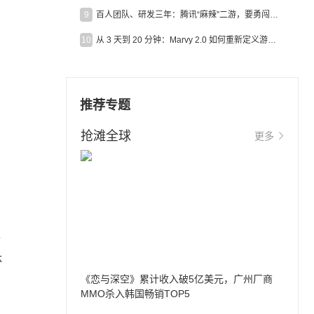
9
百人团队、研发三年：腾讯“麻辣”二游，要勇闯男性恋爱市场
10
从 3 天到 20 分钟：Marvy 2.0 如何重新定义游戏出海营销效率？
推荐专题
抢滩全球
更多
性
体
《恋与深空》累计收入破5亿美元，广州厂商
MMO杀入韩国畅销TOP5