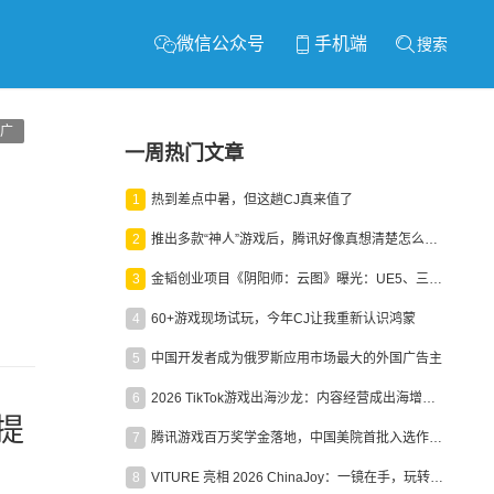
微信公众号
手机端
搜索
广
一周热门文章
1
热到差点中暑，但这趟CJ真来值了
2
推出多款“神人”游戏后，腾讯好像真想清楚怎么做二次元了
3
金韬创业项目《阴阳师：云图》曝光：UE5、三端互通、ARPG
4
60+游戏现场试玩，今年CJ让我重新认识鸿蒙
5
中国开发者成为俄罗斯应用市场最大的外国广告主
6
2026 TikTok游戏出海沙龙：内容经营成出海增长新引擎
大提
7
腾讯游戏百万奖学金落地，中国美院首批入选作品获业内关注
8
VITURE 亮相 2026 ChinaJoy：一镜在手，玩转全场！