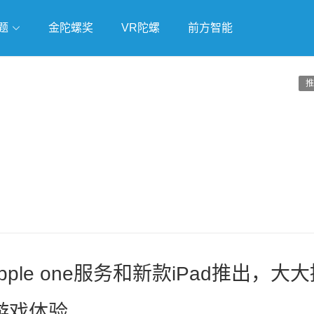
题
金陀螺奖
VR陀螺
前方智能
戏
独立游戏
云游戏
推
ple one服务和新款iPad推出，大
游戏体验