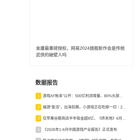
金庸最重磅授权，网易2024旗舰新作会是传统
武侠的破壁人吗
数据报告
1
游戏AI“账本”公开：500亿利润增量、80%头部入局，谁在闷声发财？
2
端游“复活”，出海狂飙，小游戏正在吃掉一切｜2026上半年产业报告
3
仅苹果谷歌商店半年吸金超8亿，《终末地》6月份收入显著回暖
4
《2026年1-6月中国游戏产业报告》正式发布