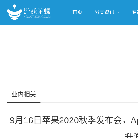
首页
分类资讯
专
抢滩全球
人工智能
武侠游
跨界Talk
业内相关
9月16日苹果2020秋季发布会，Ap
升