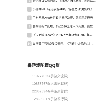
5
腾讯曝百亿收购案，《辉烬》团队解散，莉莉丝新作曝光｜陀螺周报
6
小游戏MAU逼近手游APP，“存量之战”更焦灼了
7
三七网易Avia放假看世界杯决赛，紫龙新品曝光，米哈游新作上线 | 陀螺周报
8
暑期档新作扎堆，BW2026全球人气火爆，微软XBOX大裁员|陀螺周报
9
《皮克敏 Bloom》2026上半年吸金3570万美元，中国台湾成最大市场
10
出海首年营收超1亿美元，《闪耀！优俊少女》美国市场占比达七成
游戏陀螺QQ群
110777025(手游交流群)
108587679(求职招聘群)
228523944(手游运营群)
128609517(手游发行群)