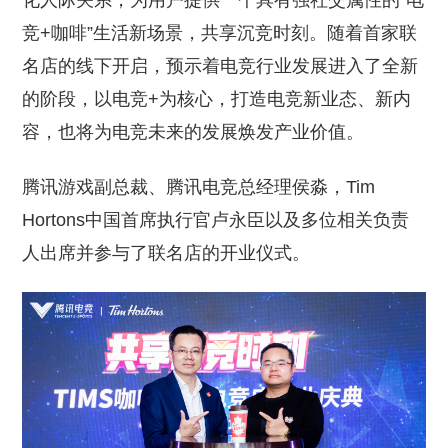
化人际关系，为用户提供一个具有强社交属性的“电
竞+咖啡”生活新场景，共享沉竞时刻。随着首家联
名店的线下开启，预示着电竞行业发展进入了全新
的阶段，以电竞+为核心，打造电竞新业态、新内
容，也将为电竞未来的发展焕发产业价值。
腾讯游戏副总裁、腾讯电竞总经理侯淼，Tim
Hortons中国首席执行官卢永臣以及多位相关负责
人出席并参与了联名店的开业仪式。