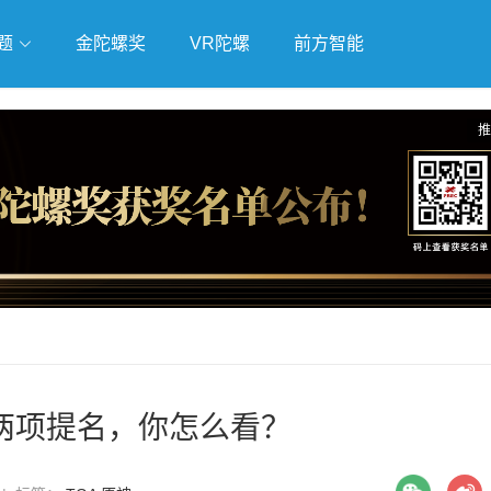
题
金陀螺奖
VR陀螺
前方智能
戏
独立游戏
云游戏
推
A两项提名，你怎么看？