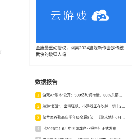
》
金庸最重磅授权，网易2024旗舰新作会是传统
有
武侠的破壁人吗
数据报告
1
游戏AI“账本”公开：500亿利润增量、80%头部入局，谁在闷声发财？
2
端游“复活”，出海狂飙，小游戏正在吃掉一切｜2026上半年产业报告
3
仅苹果谷歌商店半年吸金超8亿，《终末地》6月份收入显著回暖
4
《2026年1-6月中国游戏产业报告》正式发布