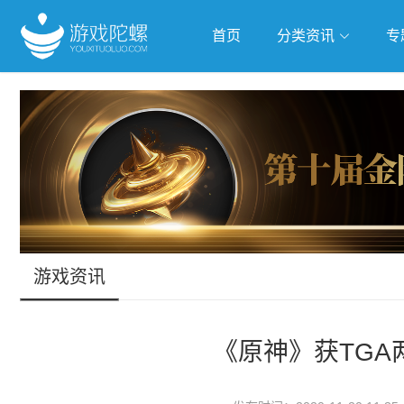
首页
分类资讯
专
抢滩全球
人工智能
武侠游
跨界Talk
游戏资讯
《原神》获TG