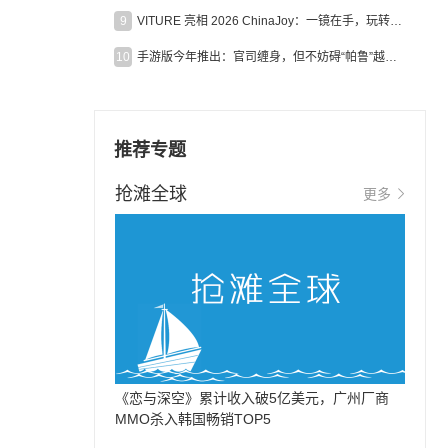
9
VITURE 亮相 2026 ChinaJoy：一镜在手，玩转全场！
10
手游版今年推出：官司缠身，但不妨碍“帕鲁”越来越火
推荐专题
抢滩全球
更多
，
《恋与深空》累计收入破5亿美元，广州厂商
MMO杀入韩国畅销TOP5