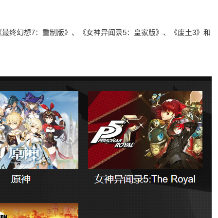
最终幻想7：重制版》、《女神异闻录5：皇家版》、《废土3》和