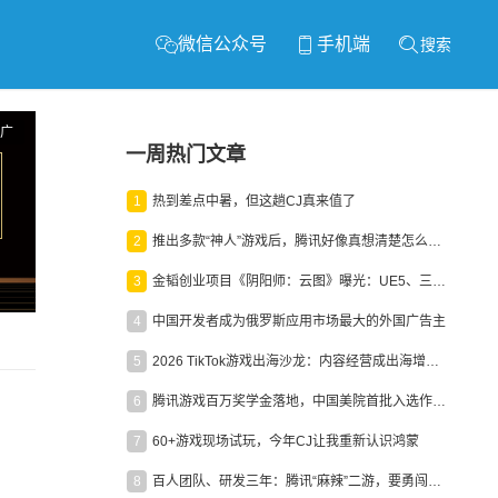
微信公众号
手机端
搜索
广
一周热门文章
1
热到差点中暑，但这趟CJ真来值了
2
推出多款“神人”游戏后，腾讯好像真想清楚怎么做二次元了
3
金韬创业项目《阴阳师：云图》曝光：UE5、三端互通、ARPG
4
中国开发者成为俄罗斯应用市场最大的外国广告主
5
2026 TikTok游戏出海沙龙：内容经营成出海增长新引擎
6
腾讯游戏百万奖学金落地，中国美院首批入选作品获业内关注
7
60+游戏现场试玩，今年CJ让我重新认识鸿蒙
8
百人团队、研发三年：腾讯“麻辣”二游，要勇闯男性恋爱市场