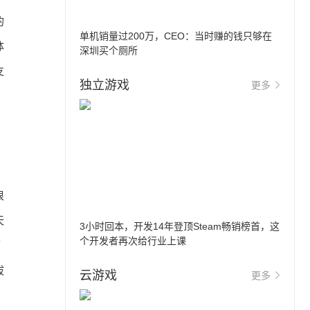
的
单机销量过200万，CEO：当时赚的钱只够在
体
深圳买个厕所
支
独立游戏
更多
很
天
3小时回本，开发14年登顶Steam畅销榜首，这
个开发者再次给行业上课
雨
拔
云游戏
更多