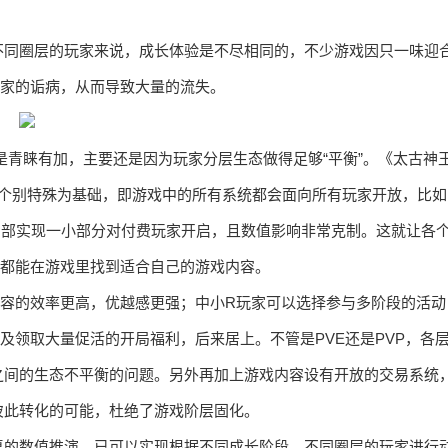
不同圈层的玩家来说，成长体验是不尽相同的，不少游戏因只一味迎
玩家的诟病，从而导致大量的流失。
是青睐有加，主要还是因为玩家分层生态做得足够“平衡”。《太古神
、个别特殊为基础，即游戏中的所有系统都会面向所有玩家开放，比如
内部实现一小部分对付费玩家开启，且数值影响非常克制。这就让各
，都能在游戏里找到适合自己的游戏内容。
内容的效率更高，优越感更强；中小R玩家可以选择参与多阶段的活动
及领取大量促活的开局福利，后来居上。不管是PVE还是PVP，各
之间的生态不平衡的问题。另外再加上游戏内容设有开放的交易系统
彼此转化的可能，杜绝了游戏阶层固化。
复的数值推演，已可以实现根据不同成长阶段、不同圈层的玩家进行