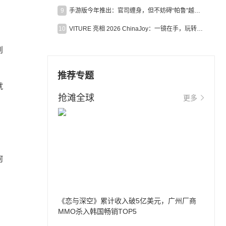
9
手游版今年推出：官司缠身，但不妨碍“帕鲁”越来越火
10
VITURE 亮相 2026 ChinaJoy：一镜在手，玩转全场！
则
推荐专题
就
抢滩全球
更多
何
《恋与深空》累计收入破5亿美元，广州厂商
MMO杀入韩国畅销TOP5