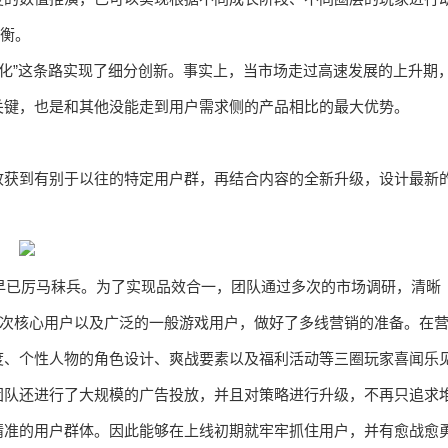
平衡。
人化”这条路实现了细分创新。事实上，当市场走过高速发展的上升期
关键，也是和其他没能走到用户需求侧的产品相比的最大优势。
收获到有别于以往的特定用户群，再结合内容的全新升级，设计最新
前早已厉马秣兵。为了实现品效合一，团队通过多次的市场调研，清晰
G的次核心用户以及广泛的一般游戏用户，做好了多线营销的准备。在
度、个性人物的角色设计、爽战要素以及福利活动等三圈玩家喜闻乐
团队还进行了大规模的广告投放，并且对策略进行升级，不再只追求
精准的用户群体。因此能够在上线初期就牢牢抓住用户，并有愈战愈