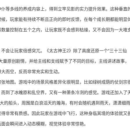
神仆等多线的养成内容上，得到立竿见影的实力提升效果。这种垂直
时候，玩家能有持续不断且正向的即时反馈，在每个成长期都能明显
将数量控制在五个之内，让玩家既不会感到枯燥，又不会因为一大堆
不会让玩家倍感突兀。《太古神王2》除了高度还原一个“三十三仙
入了大量原创剧情，并给主线和支线赋予了不同的目标，主线讲述故事，
得大而空，反而非常充实和生动。
瞰整张地图。游戏中的场景风格差异化很明显，比如绿树成荫的仗剑宗
，而到了冰魄原和乱空界，又有一种萧条冷冽的感觉。游戏还加入了
巨大的船头，周围是白浪滔天的瀚海，有时会随机遇到雨天，潇潇细
显得非常有质感。因此玩家在游戏中飞行，这种身临其境的体验就又
画面会瞬间进入动态模糊，视觉体验非常惊艳。