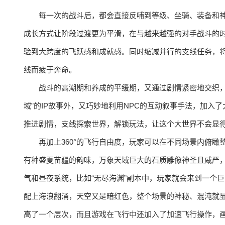
每一次的战斗后，都会直接反哺到等级、坐骑、装备和
成长方式让阶段过渡更为平滑，在与越来越强的对手战斗的
验到大跨度的飞跃感和成就感。同时缩减并行的支线任务，
线而疲于奔命。
战斗的高潮期和养成的平缓期，又通过剧情紧密地交织，
域”的IP故事外，又巧妙地利用NPC的互动叙事手法，加
推进剧情，支线探索世界，解锁玩法，让这个大世界不会显
再加上360°的飞行自由度，玩家可以在不同场景内俯
有种盛夏苗疆的韵味，万象天域巨大的石质雕像神圣且威严
气和昼夜系统，比如“无尽海渊”副本中，玩家就会来到一个
配上海浪翻涌，天空又是暗红色，整个场景的神秘、混沌就
高了一个层次，而且游戏在飞行中还加入了加速飞行操作，