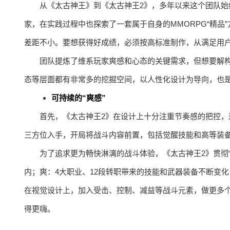
从《太古神王》到《太古神王2》，多年以来这个团队始
家，在实践过程中也探索了一套属于自身的MMORPG“精
差距不小。要想获得好成绩，必须按高标准制作，从满足用
团队提炼了维系玩家爽感和心态的关键需求，但想要解
态等层面都有非常多的挖掘空间，以人性化设计为导向，也
可持续的“爽感”
首先，《太古神王2》在设计上十分注重节奏感的把控
三方位入手，开局将战斗内容前置，包括觉醒技能和高等装
为了追求更为畅快淋漓的战斗体验，《太古神王2》贯彻“
内；爽：4大职业、12段转职带来的技能和武器装备不断变
在视觉设计上，加入受击、控制、减益等战斗元素，做更多
得更嗨。