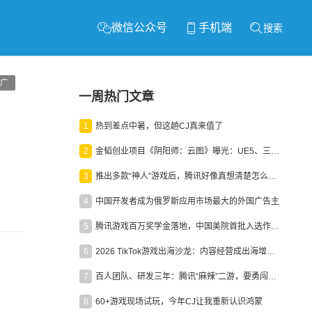
微信公众号
手机端
搜索
广
一周热门文章
1
热到差点中暑，但这趟CJ真来值了
2
金韬创业项目《阴阳师：云图》曝光：UE5、三端互通、ARPG
3
推出多款“神人”游戏后，腾讯好像真想清楚怎么做二次元了
4
中国开发者成为俄罗斯应用市场最大的外国广告主
5
腾讯游戏百万奖学金落地，中国美院首批入选作品获业内关注
6
2026 TikTok游戏出海沙龙：内容经营成出海增长新引擎
7
百人团队、研发三年：腾讯“麻辣”二游，要勇闯男性恋爱市场
8
60+游戏现场试玩，今年CJ让我重新认识鸿蒙