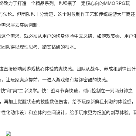
终致力于打造一个精品系列，也积攒了一定核心向的MMORPG玩
品”方法论。但团队也十分清楚，这个时候制作工艺和传统端游大厂商还
户需求层去突破创新。
构这个需求，就必须从用户的切身体验中去总结，如游戏节奏、用户
是团队得以理性思考、踏实钻研的根本。
，这直接影响到游戏核心体验的爽快感。团队从战斗、养成和剧情设计
备，让玩家爽点提前，一进入游戏便有紧锣密鼓的快感。
快”和“爽”二字诀学。快：战斗节奏快速，时间控制在一到两分钟之
化，再加上觉醒状态的技能数值伤害，给予玩家新鲜且刺激的体验感，
个性化动作设计和立体的空间设计，给予玩家更为细腻的割草体验，