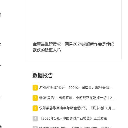
合
金庸最重磅授权，网易2024旗舰新作会是传统
王
武侠的破壁人吗
个
数据报告
1
游戏AI“账本”公开：500亿利润增量、80%头部入局，谁在闷声发财？
层
2
端游“复活”，出海狂飙，小游戏正在吃掉一切｜2026上半年产业报告
，
3
仅苹果谷歌商店半年吸金超8亿，《终末地》6月份收入显著回暖
4
《2026年1-6月中国游戏产业报告》正式发布
动