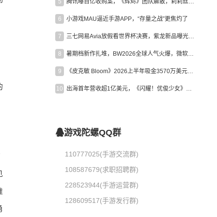
5
腾讯曝百亿收购案，《辉烬》团队解散，莉莉丝新作曝光｜陀螺周报
6
小游戏MAU逼近手游APP，“存量之战”更焦灼了
，
7
三七网易Avia放假看世界杯决赛，紫龙新品曝光，米哈游新作上线 | 陀螺周报
8
暑期档新作扎堆，BW2026全球人气火爆，微软XBOX大裁员|陀螺周报
9
《皮克敏 Bloom》2026上半年吸金3570万美元，中国台湾成最大市场
的
10
出海首年营收超1亿美元，《闪耀！优俊少女》美国市场占比达七成
游戏陀螺QQ群
110777025(手游交流群)
营
108587679(求职招聘群)
见
228523944(手游运营群)
堆
128609517(手游发行群)
勇