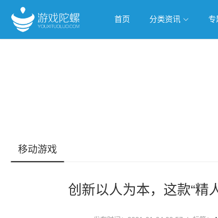
首页
分类资讯
专
抢滩全球
人工智能
武侠游
跨界Talk
移动游戏
创新以人为本，这款“精人