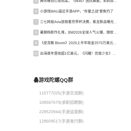
5
腾讯曝百亿收购案，《辉烬》团队解散，莉莉丝新作曝光｜陀螺周报
6
小游戏MAU逼近手游APP，“存量之战”更焦灼了
7
三七网易Avia放假看世界杯决赛，紫龙新品曝光，米哈游新作上线 | 陀螺周报
8
暑期档新作扎堆，BW2026全球人气火爆，微软XBOX大裁员|陀螺周报
9
《皮克敏 Bloom》2026上半年吸金3570万美元，中国台湾成最大市场
10
出海首年营收超1亿美元，《闪耀！优俊少女》美国市场占比达七成
游戏陀螺QQ群
110777025(手游交流群)
108587679(求职招聘群)
228523944(手游运营群)
128609517(手游发行群)