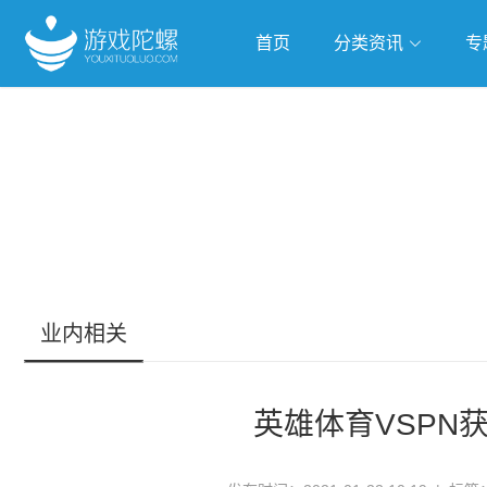
首页
分类资讯
专
抢滩全球
人工智能
武侠游
跨界Talk
业内相关
英雄体育VSPN获