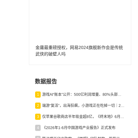
金庸最重磅授权，网易2024旗舰新作会是传统
武侠的破壁人吗
数据报告
1
游戏AI“账本”公开：500亿利润增量、80%头部入局，谁在闷声发财？
2
端游“复活”，出海狂飙，小游戏正在吃掉一切｜2026上半年产业报告
3
仅苹果谷歌商店半年吸金超8亿，《终末地》6月份收入显著回暖
4
《2026年1-6月中国游戏产业报告》正式发布