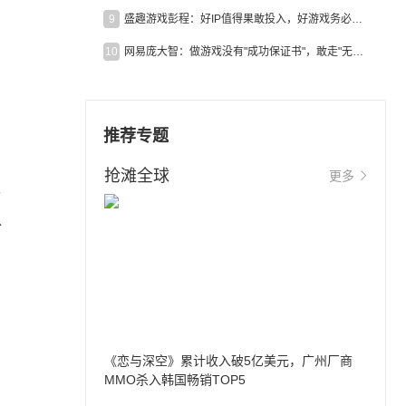
9
盛趣游戏彭程：好IP值得果敢投入，好游戏务必长效经营
10
网易庞大智：做游戏没有"成功保证书"，敢走"无人区"才是真原创
推荐专题
抢滩全球
更多
表
以
《恋与深空》累计收入破5亿美元，广州厂商
MMO杀入韩国畅销TOP5