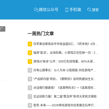
微信公众号
手机端
搜索
广
一周热门文章
1
仅苹果谷歌商店半年吸金超8亿，《终末地》6月份收入显著回暖
2
端游“复活”，出海狂飙，小游戏正在吃掉一切｜2026上半年产业报告
3
游戏AI“账本”公开：500亿利润增量、80%头部入局，谁在闷声发财？
4
孙寿山理事长：以人为本 以智赋能 共绘游戏产业高质量发展新图景
5
“产品即内容”背后，《鹅鸭杀》如何构建自生长生态？
6
对话搜打撤鼻祖！《逃离鸭科夫》×《逃离塔科夫》官方线下沙龙落幕
7
见证创新力量！第二届“数龙杯”各项大奖依次揭晓
8
智竞·未来——2026咪咕游戏共创发展论坛举行：聚力精品内容、AI创作与电竞生态，共建高品质益智健康游戏社区