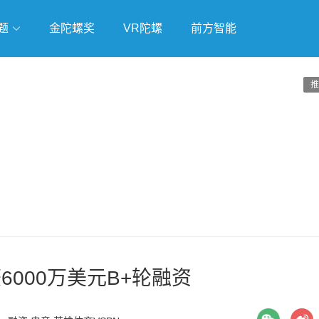
题
金陀螺奖
VR陀螺
前方智能
戏
独立游戏
云游戏
推
6000万美元B+轮融资