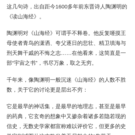
这几句诗，出自距今1600多年前东晋诗人陶渊明的
《读山海经》。
陶渊明对《山海经》可谓手不释卷。他反复咂摸王
母使者青鸟的潇洒、夸父逐日的悲壮、精卫填海与
刑天舞干戚的不悔之志……在他看来，这简直是一
部“宇宙之书”，书尽万象，取之无穷。
千年来，像陶渊明一般沉迷《山海经》的人数不胜
数，关于它的讨论更是层出不穷：
它是最早的神话集，是最早的地理志，甚至是最早
的药典，它玄奇的想象中又掺杂着诸多若隐若现的
信史，无数史学家都宣称难以评价它，但更多的史