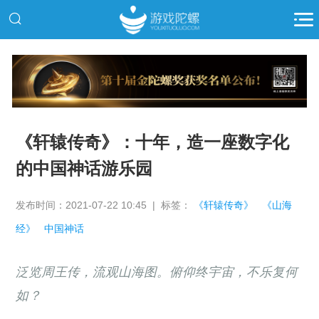
推广
《轩辕传奇》：十年，造一座数字化
的中国神话游乐园
发布时间：2021-07-22 10:45 | 标签：
《轩辕传奇》
《山海
经》
中国神话
泛览周王传，流观山海图。俯仰终宇宙，不乐复何
如？