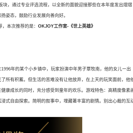
板块，通过专业评选流程，以全新的面貌迎接那些在本年度发出熠熠
昂扬姿态，鼓励行业发展向善向好。
荐，本次推荐的是：
OKJOY工作室-《世上英雄》
1996年的某个小乡镇中，玩家扮演中年男子覃牧南，他的女儿ー出
光了所有积蓄。但生活的苦难没有让他放弃，在上天的玩笑面前，他
在健康成长的同时，充分感受到童年的欢乐。游戏特色：高精度像素
沉浸式自由探索。简明的叙事中，埋藏著丰富的剧情。别出心裁的互