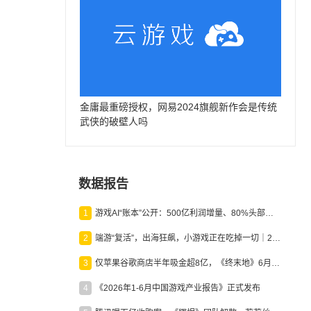
金庸最重磅授权，网易2024旗舰新作会是传统
武侠的破壁人吗
数据报告
1
游戏AI“账本”公开：500亿利润增量、80%头部入局，谁在闷声发财？
2
端游“复活”，出海狂飙，小游戏正在吃掉一切｜2026上半年产业报告
3
仅苹果谷歌商店半年吸金超8亿，《终末地》6月份收入显著回暖
4
《2026年1-6月中国游戏产业报告》正式发布