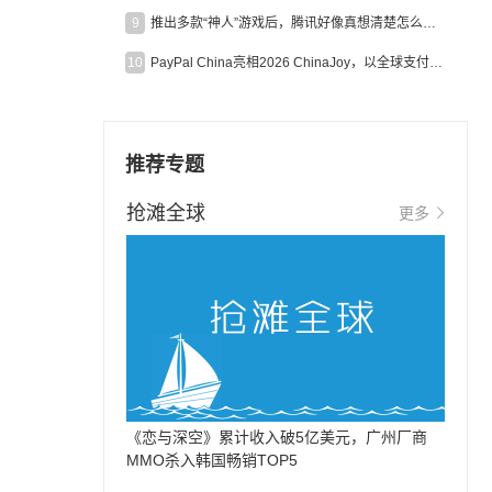
9
推出多款“神人”游戏后，腾讯好像真想清楚怎么做二次元了
10
PayPal China亮相2026 ChinaJoy，以全球支付能力助力中国游戏企业深化全球运营
推荐专题
抢滩全球
更多
《恋与深空》累计收入破5亿美元，广州厂商
MMO杀入韩国畅销TOP5