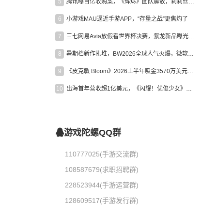
5
腾讯曝百亿收购案，《辉烬》团队解散，莉莉丝新作曝光｜陀螺周报
6
小游戏MAU逼近手游APP，“存量之战”更焦灼了
7
三七网易Avia放假看世界杯决赛，紫龙新品曝光，米哈游新作上线 | 陀螺周报
8
暑期档新作扎堆，BW2026全球人气火爆，微软XBOX大裁员|陀螺周报
9
《皮克敏 Bloom》2026上半年吸金3570万美元，中国台湾成最大市场
10
出海首年营收超1亿美元，《闪耀！优俊少女》美国市场占比达七成
游戏陀螺QQ群
110777025(手游交流群)
108587679(求职招聘群)
228523944(手游运营群)
128609517(手游发行群)