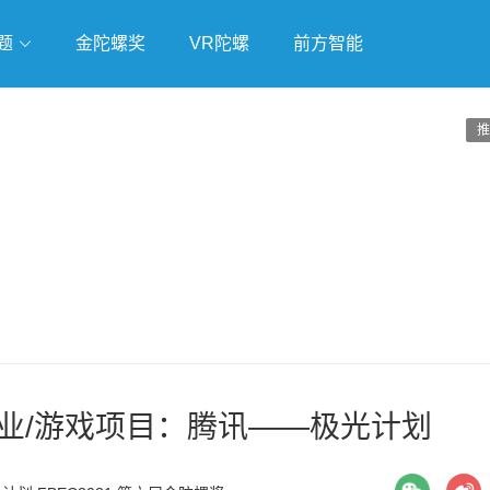
题
金陀螺奖
VR陀螺
前方智能
戏
独立游戏
云游戏
推
业/游戏项目：腾讯——极光计划