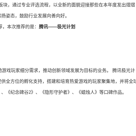
板块，通过专业评选流程，以全新的面貌迎接那些在本年度发出熠熠
昂扬姿态，鼓励行业发展向善向好。
荐，本次推荐的是：
腾讯——极光计划
移动游戏玩家细分需求，推动创新领域发展为目标的业务。 腾讯极光计
提供全方位的孵化支持，搭建和培育热爱游戏的玩家聚集地，并将全
》、《纪念碑谷2》、《隐形守护者》、《蜡烛人》等口碑作品。