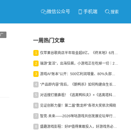
微信公众号
手机端
搜索
广
一周热门文章
1
仅苹果谷歌商店半年吸金超8亿，《终末地》6月份收入显著回暖
2
端游“复活”，出海狂飙，小游戏正在吃掉一切｜2026上半年产业报告
3
游戏AI“账本”公开：500亿利润增量、80%头部入局，谁在闷声发财？
4
“产品即内容”背后，《鹅鸭杀》如何构建自生长生态？
5
对话搜打撤鼻祖！《逃离鸭科夫》×《逃离塔科夫》官方线下沙龙落幕
6
见证创新力量！第二届“数龙杯”各项大奖依次揭晓
7
智竞·未来——2026咪咕游戏共创发展论坛举行：聚力精品内容、AI创作与电竞生态，共建高品质益智健康游戏社区
8
盛趣游戏彭程：好IP值得果敢投入，好游戏务必长效经营