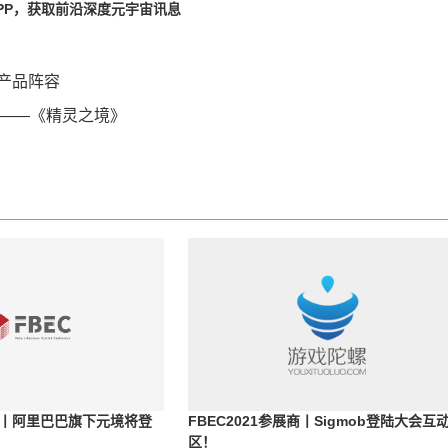
PP，获取前沿深度元宇宙讯息
戏展产品阵容
划——《精灵之境》
展商丨阿里巴巴旗下元境将登
FBEC2021参展商丨Sigmob登陆大会互
区！