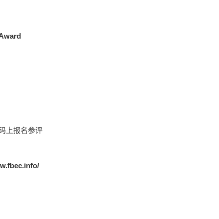
pAward
码上报名参评
w.fbec.info/