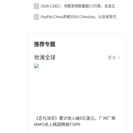
9
2026 CDEC：鸿蒙游戏数量超3.5万款，生态正循环加速产业高质量发展
10
PayPal China亮相2026 ChinaJoy，以全球支付能力助力中国游戏企业深化全球运营
推荐专题
抢滩全球
更多
《恋与深空》累计收入破5亿美元，广州厂商
MMO杀入韩国畅销TOP5