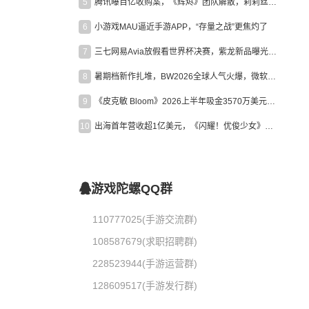
5
腾讯曝百亿收购案，《辉烬》团队解散，莉莉丝新作曝光｜陀螺周报
6
小游戏MAU逼近手游APP，“存量之战”更焦灼了
7
三七网易Avia放假看世界杯决赛，紫龙新品曝光，米哈游新作上线 | 陀螺周报
8
暑期档新作扎堆，BW2026全球人气火爆，微软XBOX大裁员|陀螺周报
9
《皮克敏 Bloom》2026上半年吸金3570万美元，中国台湾成最大市场
10
出海首年营收超1亿美元，《闪耀！优俊少女》美国市场占比达七成
游戏陀螺QQ群
110777025(手游交流群)
108587679(求职招聘群)
228523944(手游运营群)
128609517(手游发行群)