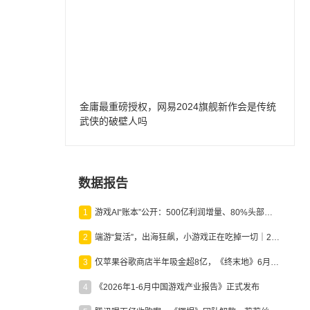
金庸最重磅授权，网易2024旗舰新作会是传统
武侠的破壁人吗
数据报告
1
游戏AI“账本”公开：500亿利润增量、80%头部入局，谁在闷声发财？
2
端游“复活”，出海狂飙，小游戏正在吃掉一切｜2026上半年产业报告
3
仅苹果谷歌商店半年吸金超8亿，《终末地》6月份收入显著回暖
4
《2026年1-6月中国游戏产业报告》正式发布