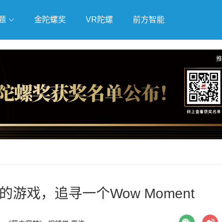
题
金陀螺奖
VR陀螺
前方智能
戏
独立游戏
云游戏
推
游戏，追寻一个Wow Moment