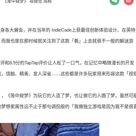
：
《笼中窥梦》
视错觉
周栋
现身各大展会，并在当年的 IndieCade上获最佳创新体验设计、在英特
。而我也是在那时候就关注到了这款「看」上去就很不一般的解谜游
评和8.9分的TapTap评价让人松了一口气，在记忆中略微漫长的开发
戏，烧脑、精美、发人深省……这些都是许多玩家用来形容这款「视
」，《笼中窥梦》为玩它的人造了梦，也让做它的人圆了梦。虽然可
的梦想家属性远不止于那句调侃般的「我做独立游戏是因为我不是很