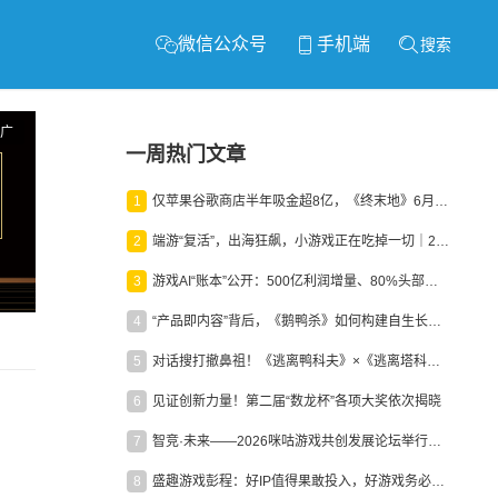
微信公众号
手机端
搜索
广
一周热门文章
1
仅苹果谷歌商店半年吸金超8亿，《终末地》6月份收入显著回暖
2
端游“复活”，出海狂飙，小游戏正在吃掉一切｜2026上半年产业报告
3
游戏AI“账本”公开：500亿利润增量、80%头部入局，谁在闷声发财？
4
“产品即内容”背后，《鹅鸭杀》如何构建自生长生态？
5
对话搜打撤鼻祖！《逃离鸭科夫》×《逃离塔科夫》官方线下沙龙落幕
6
见证创新力量！第二届“数龙杯”各项大奖依次揭晓
7
智竞·未来——2026咪咕游戏共创发展论坛举行：聚力精品内容、AI创作与电竞生态，共建高品质益智健康游戏社区
8
盛趣游戏彭程：好IP值得果敢投入，好游戏务必长效经营