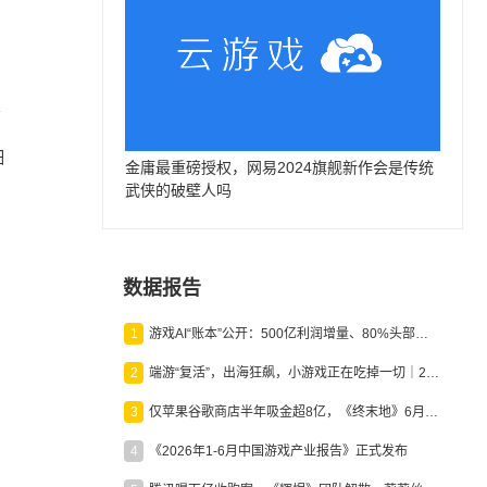
原
细
金庸最重磅授权，网易2024旗舰新作会是传统
武侠的破壁人吗
数据报告
1
游戏AI“账本”公开：500亿利润增量、80%头部入局，谁在闷声发财？
2
端游“复活”，出海狂飙，小游戏正在吃掉一切｜2026上半年产业报告
3
仅苹果谷歌商店半年吸金超8亿，《终末地》6月份收入显著回暖
4
《2026年1-6月中国游戏产业报告》正式发布