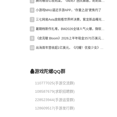
5
腾讯曝百亿收购案，《辉烬》团队解散，莉莉丝新作曝光｜陀螺周报
6
小游戏MAU逼近手游APP，“存量之战”更焦灼了
7
三七网易Avia放假看世界杯决赛，紫龙新品曝光，米哈游新作上线 | 陀螺周报
8
暑期档新作扎堆，BW2026全球人气火爆，微软XBOX大裁员|陀螺周报
9
《皮克敏 Bloom》2026上半年吸金3570万美元，中国台湾成最大市场
10
出海首年营收超1亿美元，《闪耀！优俊少女》美国市场占比达七成
游戏陀螺QQ群
110777025(手游交流群)
108587679(求职招聘群)
228523944(手游运营群)
128609517(手游发行群)