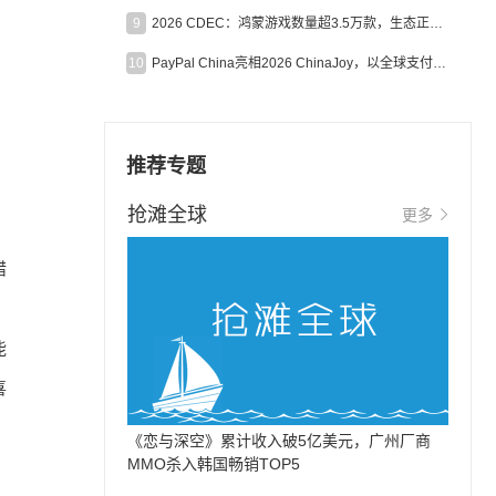
9
2026 CDEC：鸿蒙游戏数量超3.5万款，生态正循环加速产业高质量发展
10
PayPal China亮相2026 ChinaJoy，以全球支付能力助力中国游戏企业深化全球运营
推荐专题
抢滩全球
更多
错
能
喜
《恋与深空》累计收入破5亿美元，广州厂商
MMO杀入韩国畅销TOP5