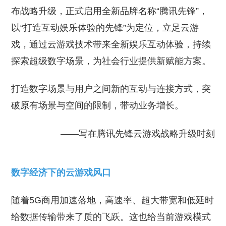
布战略升级，正式启用全新品牌名称“腾讯先锋”，
以“打造互动娱乐体验的先锋”为定位，立足云游
戏，通过云游戏技术带来全新娱乐互动体验，持续
探索超级数字场景，为社会行业提供新赋能方案。
打造数字场景与用户之间新的互动与连接方式，突
破原有场景与空间的限制，带动业务增长。
——写在腾讯先锋云游戏战略升级时刻
数字经济下的云游戏风口
随着5G商用加速落地，高速率、超大带宽和低延时
给数据传输带来了质的飞跃。这也给当前游戏模式