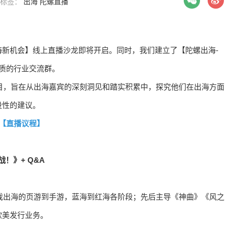
| 标签：
出海
陀螺直播
出海新机会】线上直播沙龙即将开启。同时，我们建立了【陀螺出海-
质的行业交流群。
栏目，旨在从出海嘉宾的深刻洞见和踏实积累中，探究他们在出海方面
设性的建议。
【直播议程】
道”战！》+ Q&A
游戏出海的页游到手游，蓝海到红海各阶段；先后主导《神曲》《风之
欧美发行业务。