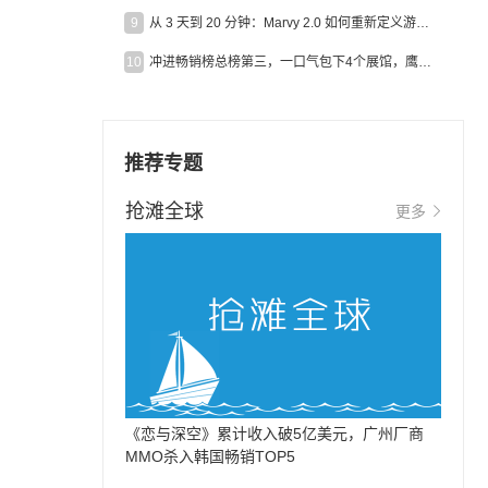
9
从 3 天到 20 分钟：Marvy 2.0 如何重新定义游戏出海营销效率？
10
冲进畅销榜总榜第三，一口气包下4个展馆，鹰角把嘉年华做爆了
推荐专题
抢滩全球
更多
《恋与深空》累计收入破5亿美元，广州厂商
MMO杀入韩国畅销TOP5