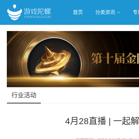
首页
分类资讯
专
抢滩全球
人工智能
武侠游
跨界Talk
行业活动
4月28直播 | 一