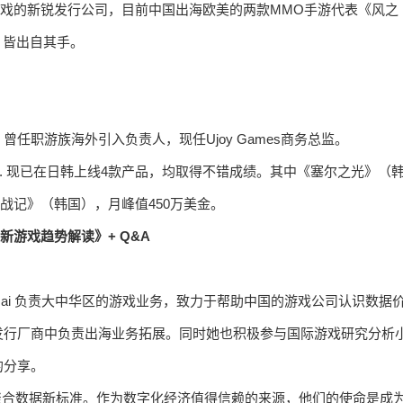
类游戏的新锐发行公司，目前中国出海欧美的两款MMO手游代表《风之
dia》皆出自其手。
任职游族海外引入负责人，现任Ujoy Games商务总监。
外发行. 现已在日韩上线4款产品，均取得不错成绩。其中《塞尔之光》（
亚战记》（韩国），月峰值450万美金。
i 最新游戏趋势解读》+ Q&A
ta.ai 负责大中华区的游戏业务，致力于帮助中国的游戏公司认识数据
发行厂商中负责出海业务拓展。同时她也积极参与国际游戏研究分析
的分享。
成为聚合数据新标准。作为数字化经济值得信赖的来源，他们的使命是成