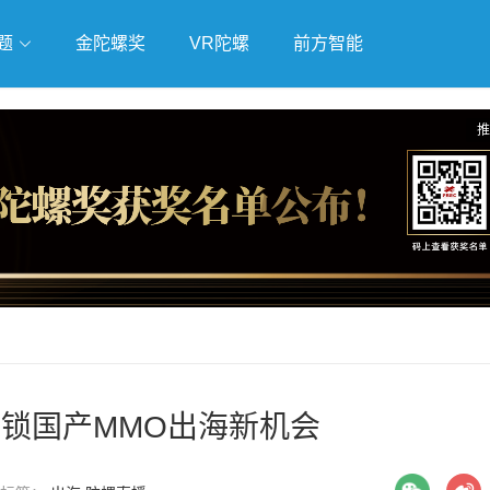
题
金陀螺奖
VR陀螺
前方智能
戏
独立游戏
云游戏
推
起解锁国产MMO出海新机会