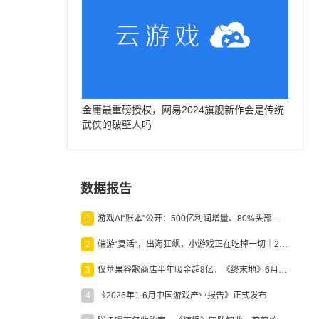
金庸最重磅授权，网易2024旗舰新作会是传统
武侠的破壁人吗
数据报告
1
游戏AI“账本”公开：500亿利润增量、80%头部入局，谁在闷声发财？
2
端游“复活”，出海狂飙，小游戏正在吃掉一切｜2026上半年产业报告
3
仅苹果谷歌商店半年吸金超8亿，《终末地》6月份收入显著回暖
4
《2026年1-6月中国游戏产业报告》正式发布