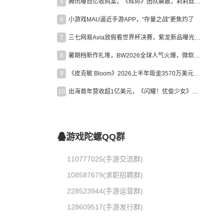
5
腾讯曝百亿收购案，《辉烬》团队解散，莉莉丝新作曝光｜陀螺周报
6
小游戏MAU逼近手游APP，“存量之战”更焦灼了
7
三七网易Avia放假看世界杯决赛，紫龙新品曝光，米哈游新作上线 | 陀螺周报
8
暑期档新作扎堆，BW2026全球人气火爆，微软XBOX大裁员|陀螺周报
9
《皮克敏 Bloom》2026上半年吸金3570万美元，中国台湾成最大市场
10
出海首年营收超1亿美元，《闪耀！优俊少女》美国市场占比达七成
游戏陀螺QQ群
110777025(手游交流群)
108587679(求职招聘群)
228523944(手游运营群)
128609517(手游发行群)