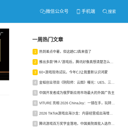
微信公众号
手机端
搜索
广
一周热门文章
1
热到差点中暑，但这趟CJ真来值了
2
推出多款“神人”游戏后，腾讯好像真想清楚怎么做二次元了
3
60+游戏现场试玩，今年CJ让我重新认识鸿蒙
4
金韬创业项目《阴阳师：云图》曝光：UE5、三端互通、ARPG
5
中国开发者成为俄罗斯应用市场最大的外国广告主
6
VITURE 亮相 2026 ChinaJoy：一镜在手，玩转全场！
7
2026 TikTok游戏出海沙龙：内容经营成出海增长新引擎
8
腾讯游戏百万奖学金落地，中国美院首批入选作品获业内关注