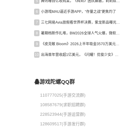
5
腾讯曝百亿收购案，《辉烬》团队解散，莉莉丝新作曝光｜陀螺周报
6
小游戏MAU逼近手游APP，“存量之战”更焦灼了
7
三七网易Avia放假看世界杯决赛，紫龙新品曝光，米哈游新作上线 | 陀螺周报
8
暑期档新作扎堆，BW2026全球人气火爆，微软XBOX大裁员|陀螺周报
9
《皮克敏 Bloom》2026上半年吸金3570万美元，中国台湾成最大市场
10
出海首年营收超1亿美元，《闪耀！优俊少女》美国市场占比达七成
游戏陀螺QQ群
110777025(手游交流群)
108587679(求职招聘群)
228523944(手游运营群)
128609517(手游发行群)