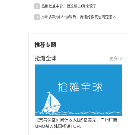
9
热到差点中暑，但这趟CJ真来值了
10
推出多款“神人”游戏后，腾讯好像真想清楚怎么做二次元了
推荐专题
抢滩全球
更多
《恋与深空》累计收入破5亿美元，广州厂商
MMO杀入韩国畅销TOP5