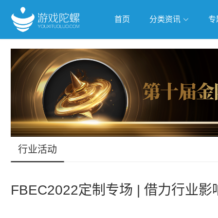
首页
分类资讯
专
抢滩全球
人工智能
武侠游
跨界Talk
行业活动
FBEC2022定制专场 | 借力