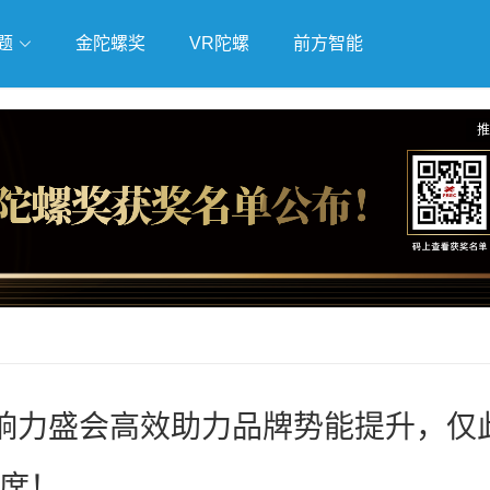
题
金陀螺奖
VR陀螺
前方智能
戏
独立游戏
云游戏
推
行业影响力盛会高效助力品牌势能提升，仅
席！