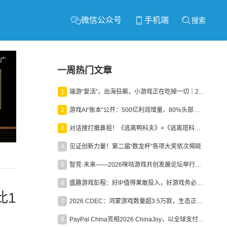
微信公众号
手机端
搜索
广
一周热门文章
1
端游“复活”，出海狂飙，小游戏正在吃掉一切｜2026上半年产业报告
2
游戏AI“账本”公开：500亿利润增量、80%头部入局，谁在闷声发财？
3
对话搜打撤鼻祖！《逃离鸭科夫》×《逃离塔科夫》官方线下沙龙落幕
4
见证创新力量！第二届“数龙杯”各项大奖依次揭晓
5
智竞·未来——2026咪咕游戏共创发展论坛举行：聚力精品内容、AI创作与电竞生态，共建高品质益智健康游戏社区
6
盛趣游戏彭程：好IP值得果敢投入，好游戏务必长效经营
此1
7
2026 CDEC：鸿蒙游戏数量超3.5万款，生态正循环加速产业高质量发展
8
PayPal China亮相2026 ChinaJoy，以全球支付能力助力中国游戏企业深化全球运营