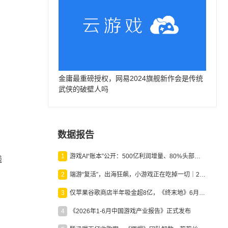
金庸最重磅授权，网易2024旗舰新作会是传统
武侠的破壁人吗
数据报告
1
游戏AI“账本”公开：500亿利润增量、80%头部入局，谁在闷声发财？
线
2
端游“复活”，出海狂飙，小游戏正在吃掉一切｜2026上半年产业报告
3
仅苹果谷歌商店半年吸金超8亿，《终末地》6月份收入显著回暖
4
《2026年1-6月中国游戏产业报告》正式发布