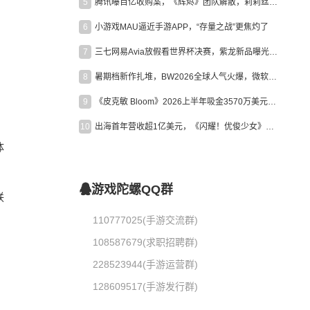
5
腾讯曝百亿收购案，《辉烬》团队解散，莉莉丝新作曝光｜陀螺周报
6
小游戏MAU逼近手游APP，“存量之战”更焦灼了
7
三七网易Avia放假看世界杯决赛，紫龙新品曝光，米哈游新作上线 | 陀螺周报
8
暑期档新作扎堆，BW2026全球人气火爆，微软XBOX大裁员|陀螺周报
9
《皮克敏 Bloom》2026上半年吸金3570万美元，中国台湾成最大市场
10
出海首年营收超1亿美元，《闪耀！优俊少女》美国市场占比达七成
体
游戏陀螺QQ群
联
110777025(手游交流群)
108587679(求职招聘群)
228523944(手游运营群)
128609517(手游发行群)