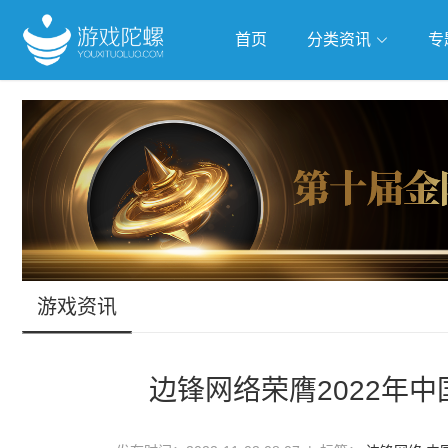
首页
分类资讯
专
抢滩全球
人工智能
武侠游
跨界Talk
游戏资讯
边锋网络荣膺2022年