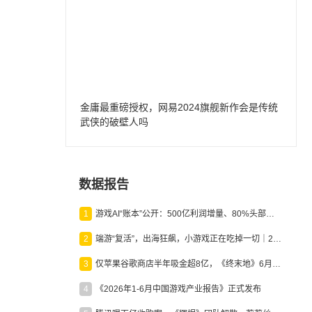
金庸最重磅授权，网易2024旗舰新作会是传统
武侠的破壁人吗
数据报告
1
游戏AI“账本”公开：500亿利润增量、80%头部入局，谁在闷声发财？
2
端游“复活”，出海狂飙，小游戏正在吃掉一切｜2026上半年产业报告
3
仅苹果谷歌商店半年吸金超8亿，《终末地》6月份收入显著回暖
4
《2026年1-6月中国游戏产业报告》正式发布
。