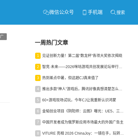
微信公众号
手机端
搜索
广
一周热门文章
1
见证创新力量！第二届“数龙杯”各项大奖依次揭晓
2
智竞·未来——2026咪咕游戏共创发展论坛举行：聚力精品内容、AI创作与电竞生态，共建高品质益智健康游戏社区
3
热到差点中暑，但这趟CJ真来值了
4
推出多款“神人”游戏后，腾讯好像真想清楚怎么做二次元了
5
60+游戏现场试玩，今年CJ让我重新认识鸿蒙
6
金韬创业项目《阴阳师：云图》曝光：UE5、三端互通、ARPG
7
中国开发者成为俄罗斯应用市场最大的外国广告主
8
VITURE 亮相 2026 ChinaJoy：一镜在手，玩转全场！