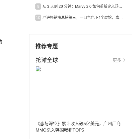
9
从 3 天到 20 分钟：Marvy 2.0 如何重新定义游戏出海营销效率？
10
冲进畅销榜总榜第三，一口气包下4个展馆，鹰角把嘉年华做爆了
的
推荐专题
抢滩全球
更多
《恋与深空》累计收入破5亿美元，广州厂商
MMO杀入韩国畅销TOP5