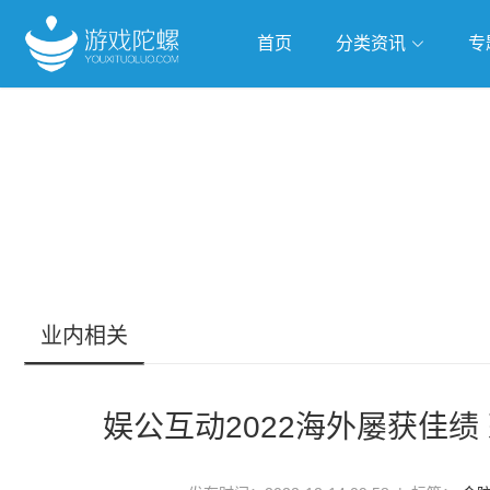
首页
分类资讯
专
抢滩全球
人工智能
武侠游
跨界Talk
业内相关
娱公互动2022海外屡获佳绩