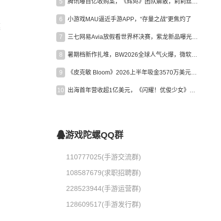
5
腾讯曝百亿收购案，《辉烬》团队解散，莉莉丝新作曝光｜陀螺周报
6
小游戏MAU逼近手游APP，“存量之战”更焦灼了
模
7
三七网易Avia放假看世界杯决赛，紫龙新品曝光，米哈游新作上线 | 陀螺周报
8
暑期档新作扎堆，BW2026全球人气火爆，微软XBOX大裁员|陀螺周报
9
《皮克敏 Bloom》2026上半年吸金3570万美元，中国台湾成最大市场
10
出海首年营收超1亿美元，《闪耀！优俊少女》美国市场占比达七成
游戏陀螺QQ群
110777025(手游交流群)
108587679(求职招聘群)
228523944(手游运营群)
128609517(手游发行群)