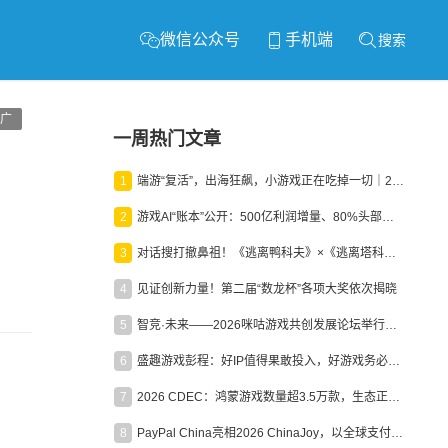
微信公众号
手机端
搜索
广
一周热门文章
1
端游“复活”，出海狂飙，小游戏正在吃掉一切｜2026上半年产业报告
2
游戏AI“账本”公开：500亿利润增量、80%头部入局，谁在闷声发财？
3
对话搜打撤鼻祖！《逃离鸭科夫》×《逃离塔科夫》官方线下沙龙落幕
4
见证创新力量！第二届“数龙杯”各项大奖依次揭晓
5
智竞·未来——2026咪咕游戏共创发展论坛举行：聚力精品内容、AI创作与电竞生态，共建高品质益智健康游戏社区
6
盛趣游戏彭程：好IP值得果敢投入，好游戏务必长效经营
7
2026 CDEC：鸿蒙游戏数量超3.5万款，生态正循环加速产业高质量发展
8
PayPal China亮相2026 ChinaJoy，以全球支付能力助力中国游戏企业深化全球运营