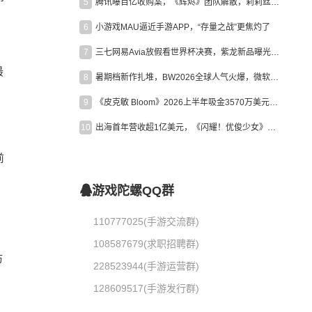
5
腾讯曝百亿收购案，《辉烬》团队解散，莉莉丝新作曝光｜陀螺周报
6
小游戏MAU逼近手游APP，“存量之战”更焦灼了
7
三七网易Avia放假看世界杯决赛，紫龙新品曝光，米哈游新作上线 | 陀螺周报
最
8
暑期档新作扎堆，BW2026全球人气火爆，微软XBOX大裁员|陀螺周报
9
《皮克敏 Bloom》2026上半年吸金3570万美元，中国台湾成最大市场
10
出海首年营收超1亿美元，《闪耀！优俊少女》美国市场占比达七成
前
：
游戏陀螺QQ群
110777025(手游交流群)
108587679(求职招聘群)
访
228523944(手游运营群)
128609517(手游发行群)