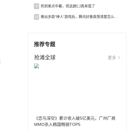
9
热到差点中暑，但这趟CJ真来值了
10
推出多款“神人”游戏后，腾讯好像真想清楚怎么做二次元了
推荐专题
，
抢滩全球
更多
兴
场
《恋与深空》累计收入破5亿美元，广州厂商
MMO杀入韩国畅销TOP5