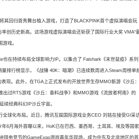
le》将其回归首秀舞台植入游戏，打造了BLACKPINK首个虚拟演唱会玩
，参与率创历史新高。这场游戏虚拟演唱会还斩获了国际行业大奖 VMA“
国游戏。
ite也在持续布局全球影响力IP。以集合了 Fatshark《末世鼠疫》系列
戏销量排行榜显示，《战锤 40K：暗潮》已连续数周进入Steam周榜单
的表现。此外，在TGA上正式发布的开放世界生存MMO新游《沙丘
推出过RTS游戏《沙丘：香料战争》和MMO游戏《流放者柯南》的
延续经典科幻IP沙丘宇宙。
荣耀》进行全球化布局。近日，腾讯互娱国际游戏业务CEO 刘铭在接受GI采
Kings》。自今年6月海外首曝以来，HoK已在巴西、墨西哥、土耳其、埃及等国家
地首届迪拜电竞节的GameExpo游戏嘉年华现场，成为中东及北非地区的首