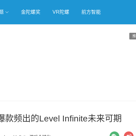
题
金陀螺奖
VR陀螺
前方智能
戏
独立游戏
云游戏
推
的Level Infinite未来可期