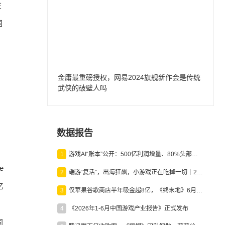
在
国
金庸最重磅授权，网易2024旗舰新作会是传统
武侠的破壁人吗
数据报告
1
游戏AI“账本”公开：500亿利润增量、80%头部入局，谁在闷声发财？
e
2
端游“复活”，出海狂飙，小游戏正在吃掉一切｜2026上半年产业报告
亿
3
仅苹果谷歌商店半年吸金超8亿，《终末地》6月份收入显著回暖
4
《2026年1-6月中国游戏产业报告》正式发布
同