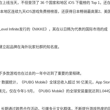
版在上线当天，不但登顶了 36 个国家和地区 iOS 下载榜的 Top 1，还
场日本地区连续九天iOS游戏免费榜榜首，还获得日本畅销最高第2、美
el Infinite发行的《NIKKE》，其在以日韩为代表的国际市场的成
阵，逐步建立起品牌在海外玩家社群的知名度。
nite旗下多款游戏也在过去的一年中达到了重要的里程碑。
er 数据统计，《PUBG Mobile》全球总收入超过 90 亿美元，App Stor
美元，仅在今年1-9月，《PUBG Mobile》的全球安装量就达到1.044
出以来，长期通过跨界合作活动，引爆多元文化群体，不断提升游戏热度的