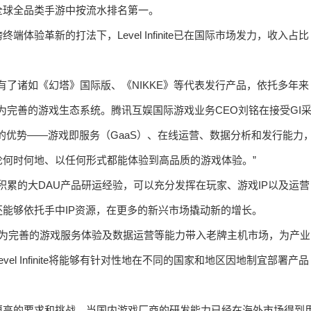
全球全品类手游中按流水排名第一。
验革新的打法下，Level Infinite已在国际市场发力，收入占比
且已经拥有了诸如《幻塔》国际版、《NIKKE》等代表发行产品，依托多年来
续夯实更为完善的游戏生态系统。腾讯互娱国际游戏业务CEO刘铭在接受GI
的优势——游戏即服务（GaaS）、在线运营、数据分析和发行能力
何时何地、以任何形式都能体验到高品质的游戏体验。”
此前国内积累的大DAU产品研运经验，可以充分发挥在玩家、游戏IP以及运营
能够依托手中IP资源，在更多的新兴市场撬动新的增长。
更为完善的游戏服务体验及数据运营等能力带入老牌主机市场，为产业
l Infinite将能够有针对性地在不同的国家和地区因地制宜部署产品
更高的要求和挑战。当国内游戏厂商的研发能力已经在海外市场得到