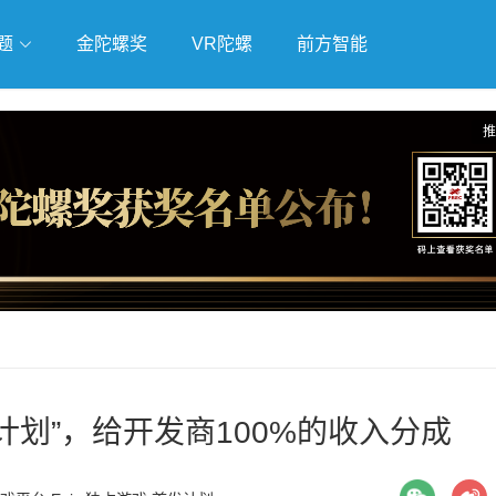
题
金陀螺奖
VR陀螺
前方智能
戏
独立游戏
云游戏
推
首发计划”，给开发商100%的收入分成