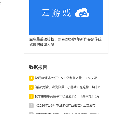
发
金庸最重磅授权，网易2024旗舰新作会是传统
武侠的破壁人吗
数据报告
1
游戏AI“账本”公开：500亿利润增量、80%头部入局，谁在闷声发财？
2
端游“复活”，出海狂飙，小游戏正在吃掉一切｜2026上半年产业报告
3
仅苹果谷歌商店半年吸金超8亿，《终末地》6月份收入显著回暖
4
《2026年1-6月中国游戏产业报告》正式发布