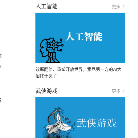
人工智能
更多
过
户
效率翻倍、重塑开放世界，索尼第一方的AI大
招终于亮了
武侠游戏
更多
将
计