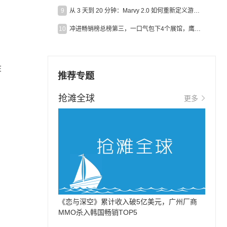
9
从 3 天到 20 分钟：Marvy 2.0 如何重新定义游戏出海营销效率？
10
冲进畅销榜总榜第三，一口气包下4个展馆，鹰角把嘉年华做爆了
在
推荐专题
抢滩全球
更多
《恋与深空》累计收入破5亿美元，广州厂商
MMO杀入韩国畅销TOP5