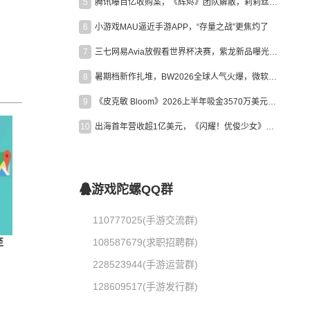
5
腾讯曝百亿收购案，《辉烬》团队解散，莉莉丝新作曝光｜陀螺周报
6
小游戏MAU逼近手游APP，“存量之战”更焦灼了
7
三七网易Avia放假看世界杯决赛，紫龙新品曝光，米哈游新作上线 | 陀螺周报
8
暑期档新作扎堆，BW2026全球人气火爆，微软XBOX大裁员|陀螺周报
9
《皮克敏 Bloom》2026上半年吸金3570万美元，中国台湾成最大市场
10
出海首年营收超1亿美元，《闪耀！优俊少女》美国市场占比达七成
游戏陀螺QQ群
110777025(手游交流群)
至
108587679(求职招聘群)
228523944(手游运营群)
128609517(手游发行群)