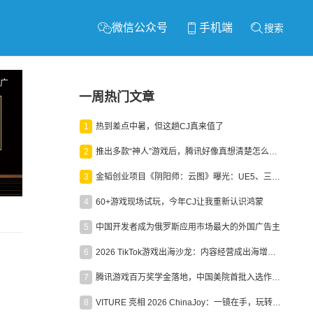
微信公众号
手机端
搜索
广
一周热门文章
1
热到差点中暑，但这趟CJ真来值了
2
推出多款“神人”游戏后，腾讯好像真想清楚怎么做二次元了
3
金韬创业项目《阴阳师：云图》曝光：UE5、三端互通、ARPG
4
60+游戏现场试玩，今年CJ让我重新认识鸿蒙
5
中国开发者成为俄罗斯应用市场最大的外国广告主
6
2026 TikTok游戏出海沙龙：内容经营成出海增长新引擎
7
腾讯游戏百万奖学金落地，中国美院首批入选作品获业内关注
8
VITURE 亮相 2026 ChinaJoy：一镜在手，玩转全场！