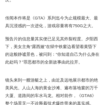
次。
传闻本作将是《GTA》系列迄今为止规模最大、最
具沉浸感的一次进化，游戏容量将有750G之大。
预告片的信息量其实便已足见其炸裂程度。夕阳西
下，美女主角“露西娅”在狱中铁窗边看望着黄昏下
的这般静谧景色，被问到：“你知道自己为什么身在
此处吗？”罪恶都市的全新故事由此拉开。
镜头来到一艘游艇之上，由近及远地展示都市的绝
美风光。人山人海的黄金沙滩、遍布落地窗的万千
大厦、道路间的车水马龙。相对前作，《GTA6》
整个场景无一不诠释着技术爆炸带来的真实感。