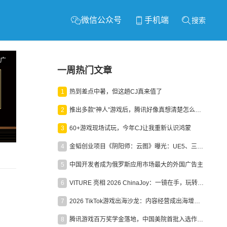
微信公众号
手机端
搜索
广
一周热门文章
1
热到差点中暑，但这趟CJ真来值了
2
推出多款“神人”游戏后，腾讯好像真想清楚怎么做二次元了
3
60+游戏现场试玩，今年CJ让我重新认识鸿蒙
4
金韬创业项目《阴阳师：云图》曝光：UE5、三端互通、ARPG
5
中国开发者成为俄罗斯应用市场最大的外国广告主
6
VITURE 亮相 2026 ChinaJoy：一镜在手，玩转全场！
7
2026 TikTok游戏出海沙龙：内容经营成出海增长新引擎
8
腾讯游戏百万奖学金落地，中国美院首批入选作品获业内关注