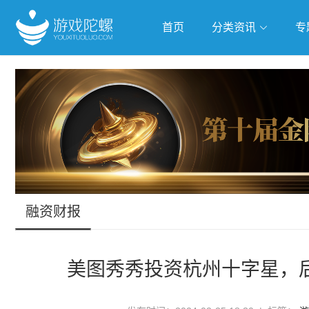
首页
分类资讯
专
抢滩全球
人工智能
武侠游
跨界Talk
融资财报
美图秀秀投资杭州十字星，