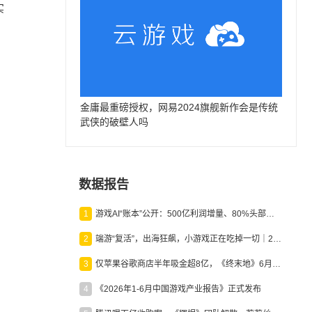
实
、
金庸最重磅授权，网易2024旗舰新作会是传统
武侠的破壁人吗
数据报告
1
游戏AI“账本”公开：500亿利润增量、80%头部入局，谁在闷声发财？
2
端游“复活”，出海狂飙，小游戏正在吃掉一切｜2026上半年产业报告
3
仅苹果谷歌商店半年吸金超8亿，《终末地》6月份收入显著回暖
4
《2026年1-6月中国游戏产业报告》正式发布