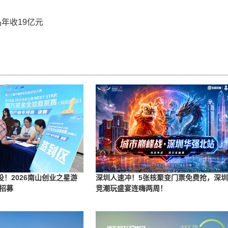
年收19亿元
投！2026南山创业之星游
深圳人速冲！5张核聚变门票免费抢，深
招募
竞潮玩盛宴连嗨两周！