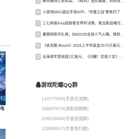
5
腾讯曝百亿收购案，《辉烬》团队解散，莉莉丝新作曝光｜陀螺周报
6
小游戏MAU逼近手游APP，“存量之战”更焦灼了
7
三七网易Avia放假看世界杯决赛，紫龙新品曝光，米哈游新作上线 | 陀螺周报
8
暑期档新作扎堆，BW2026全球人气火爆，微软XBOX大裁员|陀螺周报
9
《皮克敏 Bloom》2026上半年吸金3570万美元，中国台湾成最大市场
10
出海首年营收超1亿美元，《闪耀！优俊少女》美国市场占比达七成
游戏陀螺QQ群
110777025(手游交流群)
圳电
108587679(求职招聘群)
228523944(手游运营群)
128609517(手游发行群)