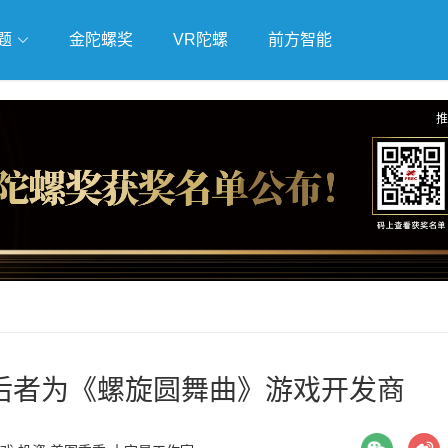
题
金陀螺奖
VR陀螺
前方智能
戏
独立游戏
云游戏
推
后者为《螺旋圆舞曲》游戏开发商