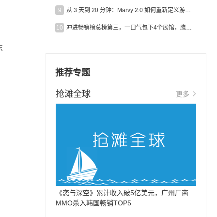
9
从 3 天到 20 分钟：Marvy 2.0 如何重新定义游戏出海营销效率？
10
冲进畅销榜总榜第三，一口气包下4个展馆，鹰角把嘉年华做爆了
东
推荐专题
抢滩全球
更多
《恋与深空》累计收入破5亿美元，广州厂商
MMO杀入韩国畅销TOP5