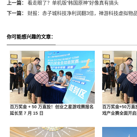
上一篇：
看走眼了？单机版“韩国原神”好像真有搞头
下一篇：
财报：赤子城科技净利润翻3倍，禅游科技虚拟物品
你可能感兴趣的文章：
百万奖金 + 50 万直投！创业之星游戏赛报名
百万奖金+50万直
延长至 7 月 15 日
戏产业赛全面开启