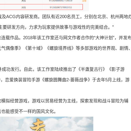
戏及ACG内容研发商。团队有近200名员工，分别在北京、杭州两地
主要研发方向，力求为玩家提供故事与游戏性的完美结合。”
载作品。2018年该工作室还与网文作者合作的“大神计划”，并发
元气偶像季》《第十域》《螺旋境界线》等多部游戏的世界观、剧情
，并成功发行。自此，该工作室陆续推出了《半盏复古行》《影子游
，恋爱换装冒险手游《螺旋圆舞曲2-蔷薇战争》于去年5月上线，游
款模拟经营游戏，游戏以贸易经营为主线，探索发现和战斗冒险为辅
且也能感受不一样的国风文化。