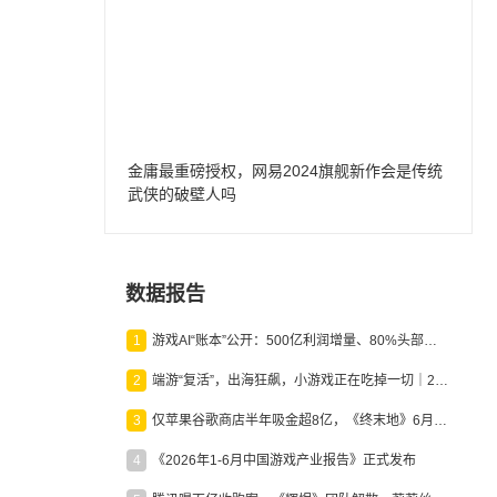
金庸最重磅授权，网易2024旗舰新作会是传统
武侠的破壁人吗
数据报告
1
游戏AI“账本”公开：500亿利润增量、80%头部入局，谁在闷声发财？
2
端游“复活”，出海狂飙，小游戏正在吃掉一切｜2026上半年产业报告
3
仅苹果谷歌商店半年吸金超8亿，《终末地》6月份收入显著回暖
4
《2026年1-6月中国游戏产业报告》正式发布