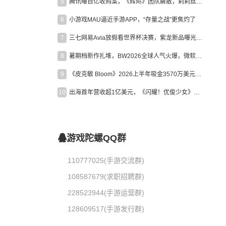
5
腾讯曝百亿收购案，《辉烬》团队解散，莉莉丝新作曝光｜陀螺周报
6
小游戏MAU逼近手游APP，“存量之战”更焦灼了
7
三七网易Avia放假看世界杯决赛，紫龙新品曝光，米哈游新作上线 | 陀螺周报
8
暑期档新作扎堆，BW2026全球人气火爆，微软XBOX大裁员|陀螺周报
9
《皮克敏 Bloom》2026上半年吸金3570万美元，中国台湾成最大市场
10
出海首年营收超1亿美元，《闪耀！优俊少女》美国市场占比达七成
游戏陀螺QQ群
110777025(手游交流群)
108587679(求职招聘群)
228523944(手游运营群)
128609517(手游发行群)