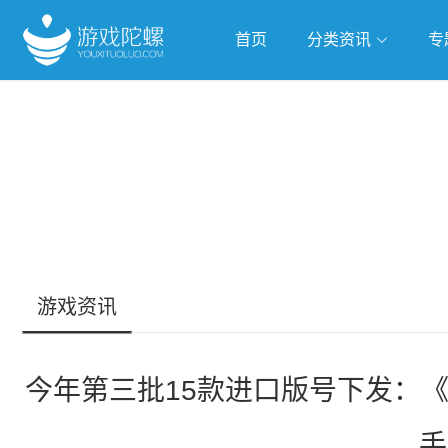
首页
分类资讯
专
抢滩全球
人工智能
武侠游戏
游戏资讯
今年第三批15款进口版号下发：
手