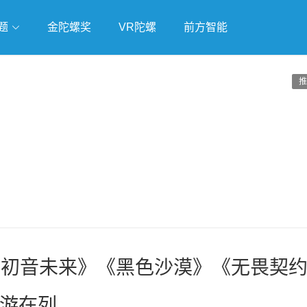
题
金陀螺奖
VR陀螺
前方智能
独立游戏
云游戏
跨界Talk
推
《初音未来》《黑色沙漠》《无畏契
游在列