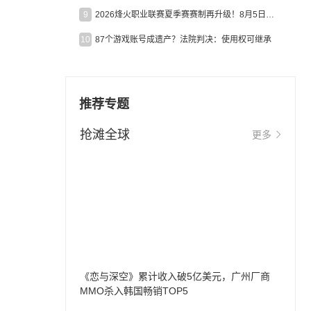
9
2026烽火职业联赛夏季赛赛制再升级！8月5日起24支战队集结开战！
10
87个游戏账号成遗产？法院判决：使用权可继承
推荐专题
抢滩全球
更多
《恋与深空》累计收入破5亿美元，广州厂商
MMO杀入韩国畅销TOP5