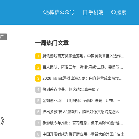
微信公众号
手机端
搜索
广
一周热门文章
1
腾讯游戏百万奖学金落地，中国美院首批入选作品获业内关注
2
百人团队、研发三年：腾讯“麻辣”二游，要勇闯男性恋爱市场
3
2026 TikTok游戏出海沙龙：内容经营成出海增长新引擎
4
热到差点中暑，但这趟CJ真来值了
5
金韬创业项目《阴阳师：云图》曝光：UE5、三端互通、ARPG
6
推出多款“神人”游戏后，腾讯好像真想清楚怎么做二次元了
约》
7
手游版今年推出：官司缠身，但不妨碍“帕鲁”越来越火
8
中国开发者成为俄罗斯应用市场最大的外国广告主