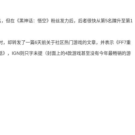
头名，但在《黑神话：悟空》粉丝发力后，后者很快从第5名蹿升至第1
什么时，却转发了一篇6天前关于社区热门游戏的文章，并表示《FF7重
话》，IGN则只字未提（封面上的4款游戏甚至没有今年最畅销的游