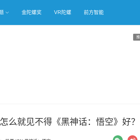
题
金陀螺奖
VR陀螺
前方智能
戏
独立游戏
云游戏
推
怎么就见不得《黑神话：悟空》好？