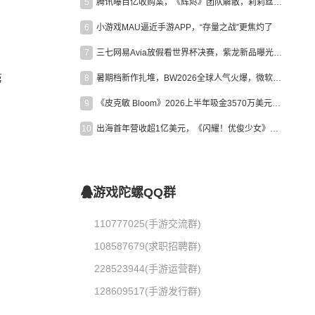
5
腾讯曝百亿收购案，《辉烬》团队解散，莉莉丝新作曝光｜陀螺周报
6
小游戏MAU逼近手游APP，“存量之战”更焦灼了
7
三七网易Avia放假看世界杯决赛，紫龙新品曝光，米哈游新作上线 | 陀螺周报
第
8
暑期档新作扎堆，BW2026全球人气火爆，微软XBOX大裁员|陀螺周报
9
《皮克敏 Bloom》2026上半年吸金3570万美元，中国台湾成最大市场
10
出海首年营收超1亿美元，《闪耀！优俊少女》美国市场占比达七成
游戏陀螺QQ群
110777025(手游交流群)
108587679(求职招聘群)
228523944(手游运营群)
128609517(手游发行群)