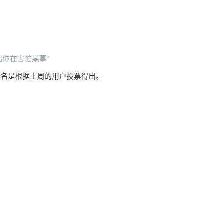
出你在害怕某事”
排名是根据上周的用户投票得出。