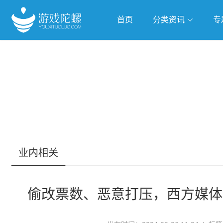
首页
分类资讯
专
抢滩全球
人工智能
武侠游
跨界Talk
业内相关
偷改票数、恶意打压，西方媒体