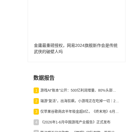
金庸最重磅授权，网易2024旗舰新作会是传统
武侠的破壁人吗
数据报告
1
游戏AI“账本”公开：500亿利润增量、80%头部入局，谁在闷声发财？
2
端游“复活”，出海狂飙，小游戏正在吃掉一切｜2026上半年产业报告
3
仅苹果谷歌商店半年吸金超8亿，《终末地》6月份收入显著回暖
4
《2026年1-6月中国游戏产业报告》正式发布