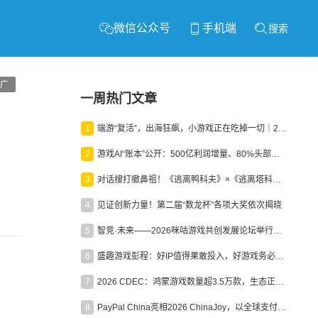
微信公众号
手机端
搜索
广
一周热门文章
1
端游“复活”，出海狂飙，小游戏正在吃掉一切｜2026上半年产业报告
2
游戏AI“账本”公开：500亿利润增量、80%头部入局，谁在闷声发财？
3
对话搜打撤鼻祖！《逃离鸭科夫》×《逃离塔科夫》官方线下沙龙落幕
4
见证创新力量！第二届“数龙杯”各项大奖依次揭晓
5
智竞·未来——2026咪咕游戏共创发展论坛举行：聚力精品内容、AI创作与电竞生态，共建高品质益智健康游戏社区
6
盛趣游戏彭程：好IP值得果敢投入，好游戏务必长效经营
7
2026 CDEC：鸿蒙游戏数量超3.5万款，生态正循环加速产业高质量发展
8
PayPal China亮相2026 ChinaJoy，以全球支付能力助力中国游戏企业深化全球运营