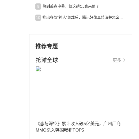
9
热到差点中暑，但这趟CJ真来值了
10
推出多款“神人”游戏后，腾讯好像真想清楚怎么做二次元了
推荐专题
抢滩全球
更多
《恋与深空》累计收入破5亿美元，广州厂商
MMO杀入韩国畅销TOP5