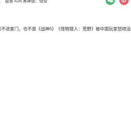
签：
投票
IGN
黑神话：悟空
挤不进家门，也不是《战神5》《怪物猎人：荒野》被中国玩家怒喷没