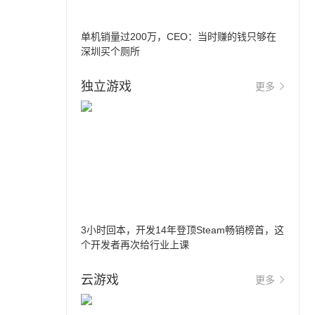
单机销量过200万，CEO：当时赚的钱只够在
深圳买个厕所
独立游戏
更多
3小时回本，开发14年登顶Steam畅销榜首，这
个开发者再次给行业上课
云游戏
更多