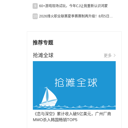
9
60+游戏现场试玩，今年CJ让我重新认识鸿蒙
10
2026烽火职业联赛夏季赛赛制再升级！8月5日起24支战队集结开战！
，
推荐专题
抢滩全球
更多
《恋与深空》累计收入破5亿美元，广州厂商
MMO杀入韩国畅销TOP5