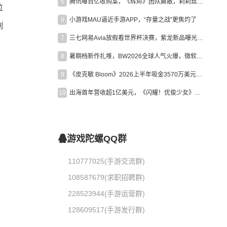
5
腾讯曝百亿收购案，《辉烬》团队解散，莉莉丝新作曝光｜陀螺周报
位
6
小游戏MAU逼近手游APP，“存量之战”更焦灼了
列
7
三七网易Avia放假看世界杯决赛，紫龙新品曝光，米哈游新作上线 | 陀螺周报
8
暑期档新作扎堆，BW2026全球人气火爆，微软XBOX大裁员|陀螺周报
9
《皮克敏 Bloom》2026上半年吸金3570万美元，中国台湾成最大市场
10
出海首年营收超1亿美元，《闪耀！优俊少女》美国市场占比达七成
游戏陀螺QQ群
110777025(手游交流群)
108587679(求职招聘群)
228523944(手游运营群)
128609517(手游发行群)