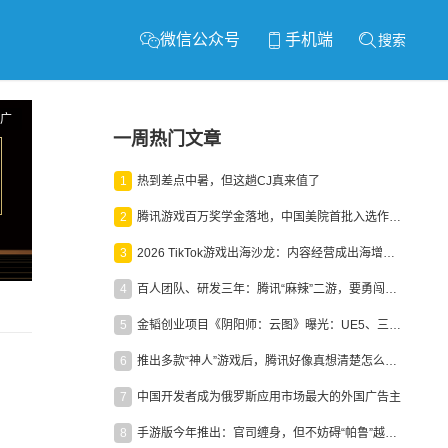
微信公众号
手机端
搜索
广
一周热门文章
1
热到差点中暑，但这趟CJ真来值了
2
腾讯游戏百万奖学金落地，中国美院首批入选作品获业内关注
3
2026 TikTok游戏出海沙龙：内容经营成出海增长新引擎
4
百人团队、研发三年：腾讯“麻辣”二游，要勇闯男性恋爱市场
5
金韬创业项目《阴阳师：云图》曝光：UE5、三端互通、ARPG
6
推出多款“神人”游戏后，腾讯好像真想清楚怎么做二次元了
7
中国开发者成为俄罗斯应用市场最大的外国广告主
8
手游版今年推出：官司缠身，但不妨碍“帕鲁”越来越火