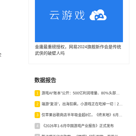
金庸最重磅授权，网易2024旗舰新作会是传统
武侠的破壁人吗
全
数据报告
1
游戏AI“账本”公开：500亿利润增量、80%头部入局，谁在闷声发财？
2
端游“复活”，出海狂飙，小游戏正在吃掉一切｜2026上半年产业报告
3
仅苹果谷歌商店半年吸金超8亿，《终末地》6月份收入显著回暖
4
《2026年1-6月中国游戏产业报告》正式发布