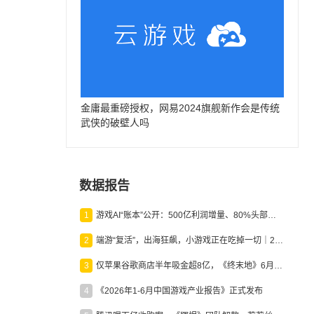
金庸最重磅授权，网易2024旗舰新作会是传统
武侠的破壁人吗
数据报告
1
游戏AI“账本”公开：500亿利润增量、80%头部入局，谁在闷声发财？
2
端游“复活”，出海狂飙，小游戏正在吃掉一切｜2026上半年产业报告
3
仅苹果谷歌商店半年吸金超8亿，《终末地》6月份收入显著回暖
4
《2026年1-6月中国游戏产业报告》正式发布