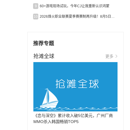
9
60+游戏现场试玩，今年CJ让我重新认识鸿蒙
10
2026烽火职业联赛夏季赛赛制再升级！8月5日起24支战队集结开战！
，
推荐专题
抢滩全球
更多
《恋与深空》累计收入破5亿美元，广州厂商
MMO杀入韩国畅销TOP5