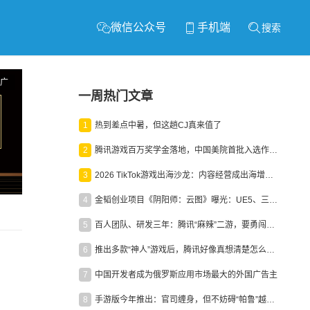
微信公众号
手机端
搜索
广
一周热门文章
1
热到差点中暑，但这趟CJ真来值了
2
腾讯游戏百万奖学金落地，中国美院首批入选作品获业内关注
3
2026 TikTok游戏出海沙龙：内容经营成出海增长新引擎
4
金韬创业项目《阴阳师：云图》曝光：UE5、三端互通、ARPG
5
百人团队、研发三年：腾讯“麻辣”二游，要勇闯男性恋爱市场
6
推出多款“神人”游戏后，腾讯好像真想清楚怎么做二次元了
7
中国开发者成为俄罗斯应用市场最大的外国广告主
8
手游版今年推出：官司缠身，但不妨碍“帕鲁”越来越火