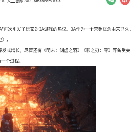
资
AI
人工智能
3A
Gamescom Asia
A”再次引发了玩家对3A游戏的热议。3A作为一个营销概念由来已久
空》。
爆发式增长，尽管还有《明末：渊虚之羽》《影之刃：零》等备受关
历一个过程。