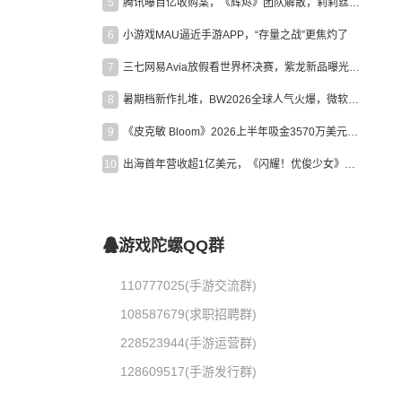
5
腾讯曝百亿收购案，《辉烬》团队解散，莉莉丝新作曝光｜陀螺周报
6
小游戏MAU逼近手游APP，“存量之战”更焦灼了
7
三七网易Avia放假看世界杯决赛，紫龙新品曝光，米哈游新作上线 | 陀螺周报
8
暑期档新作扎堆，BW2026全球人气火爆，微软XBOX大裁员|陀螺周报
9
《皮克敏 Bloom》2026上半年吸金3570万美元，中国台湾成最大市场
10
出海首年营收超1亿美元，《闪耀！优俊少女》美国市场占比达七成
游戏陀螺QQ群
110777025(手游交流群)
108587679(求职招聘群)
228523944(手游运营群)
128609517(手游发行群)