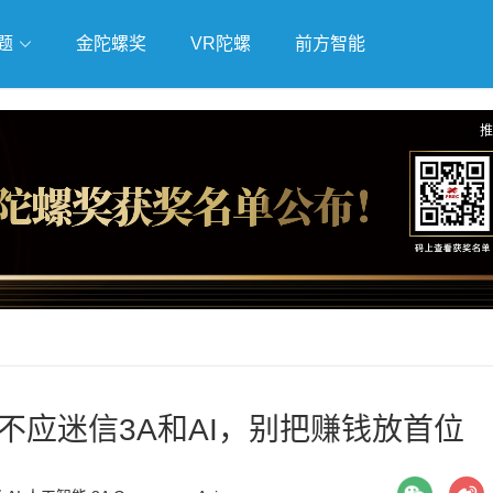
题
金陀螺奖
VR陀螺
前方智能
戏
独立游戏
云游戏
推
不应迷信3A和AI，别把赚钱放首位