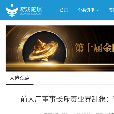
首页
分类资讯
专
抢滩全球
人工智能
武侠游
跨界Talk
大佬观点
前大厂董事长斥责业界乱象：