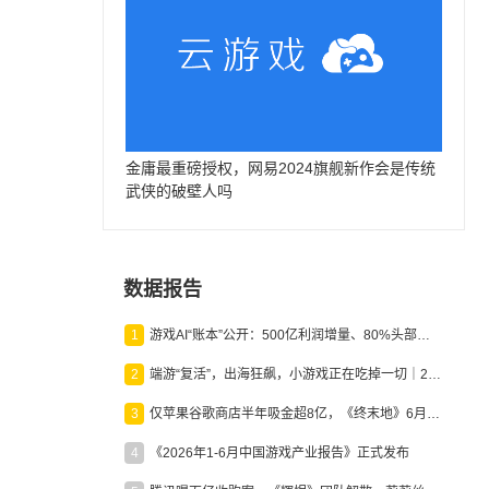
金庸最重磅授权，网易2024旗舰新作会是传统
武侠的破壁人吗
数据报告
1
游戏AI“账本”公开：500亿利润增量、80%头部入局，谁在闷声发财？
2
端游“复活”，出海狂飙，小游戏正在吃掉一切｜2026上半年产业报告
3
仅苹果谷歌商店半年吸金超8亿，《终末地》6月份收入显著回暖
4
《2026年1-6月中国游戏产业报告》正式发布