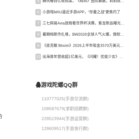
5
腾讯曝百亿收购案，《辉烬》团队解散，莉莉丝新作曝光｜陀螺周报
6
小游戏MAU逼近手游APP，“存量之战”更焦灼了
7
三七网易Avia放假看世界杯决赛，紫龙新品曝光，米哈游新作上线 | 陀螺周报
8
暑期档新作扎堆，BW2026全球人气火爆，微软XBOX大裁员|陀螺周报
9
《皮克敏 Bloom》2026上半年吸金3570万美元，中国台湾成最大市场
10
出海首年营收超1亿美元，《闪耀！优俊少女》美国市场占比达七成
游戏陀螺QQ群
110777025(手游交流群)
108587679(求职招聘群)
的
228523944(手游运营群)
128609517(手游发行群)