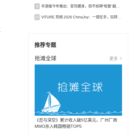
9
手游版今年推出：官司缠身，但不妨碍“帕鲁”越来越火
10
VITURE 亮相 2026 ChinaJoy：一镜在手，玩转全场！
区
推荐专题
抢滩全球
更多
《恋与深空》累计收入破5亿美元，广州厂商
MMO杀入韩国畅销TOP5