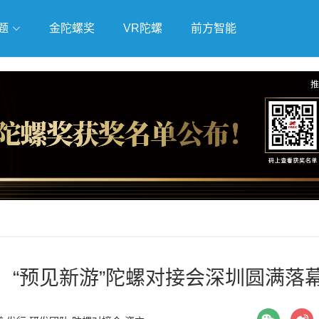
题
金陀螺奖
VR陀螺
前方智能
戏
独立游戏
云游戏
推
行，“预见新游”陀螺对接会深圳圆满落