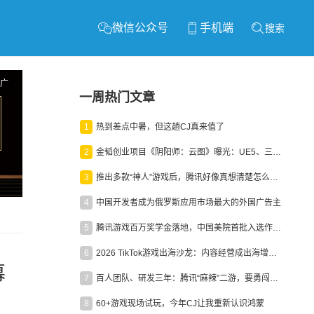
微信公众号
手机端
搜索
广
一周热门文章
1
热到差点中暑，但这趟CJ真来值了
2
金韬创业项目《阴阳师：云图》曝光：UE5、三端互通、ARPG
3
推出多款“神人”游戏后，腾讯好像真想清楚怎么做二次元了
4
中国开发者成为俄罗斯应用市场最大的外国广告主
5
腾讯游戏百万奖学金落地，中国美院首批入选作品获业内关注
6
2026 TikTok游戏出海沙龙：内容经营成出海增长新引擎
幕
7
百人团队、研发三年：腾讯“麻辣”二游，要勇闯男性恋爱市场
8
60+游戏现场试玩，今年CJ让我重新认识鸿蒙