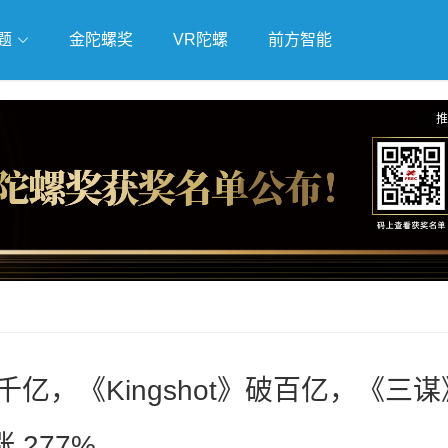
题
金陀螺奖
VR陀螺
前方智能
戏
独立游戏
云游戏
推
亿，《Kingshot》破百亿，《三谋
 277%