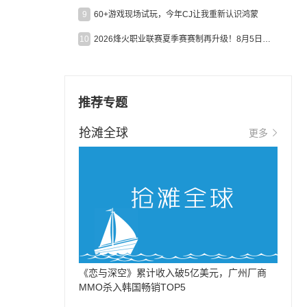
9
60+游戏现场试玩，今年CJ让我重新认识鸿蒙
10
2026烽火职业联赛夏季赛赛制再升级！8月5日起24支战队集结开战！
推荐专题
抢滩全球
更多
《恋与深空》累计收入破5亿美元，广州厂商
MMO杀入韩国畅销TOP5