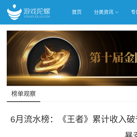
首页
分类资讯
专
抢滩全球
人工智能
武侠游
跨界Talk
榜单观察
6月流水榜：《王者》累计收入破千
暴涨