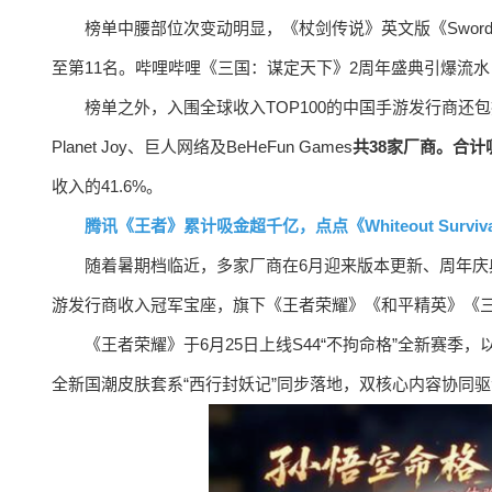
榜单中腰部位次变动明显，《杖剑传说》英文版《Sword 
至第11名。哔哩哔哩《三国：谋定天下》2周年盛典引爆流水，
榜单之外，入围全球收入TOP100的中国手游发行商还包括冰川
Planet Joy、巨人网络及BeHeFun Games
共38家厂商。合计吸
收入的41.6%。
腾讯《王者》累计吸金超千亿，点点《Whiteout Surviv
随着暑期档临近，多家厂商在6月迎来版本更新、周年庆
游发行商收入冠军宝座，旗下《王者荣耀》《和平精英》《
《王者荣耀》于6月25日上线S44“不拘命格”全新赛
全新国潮皮肤套系“西行封妖记”同步落地，双核心内容协同