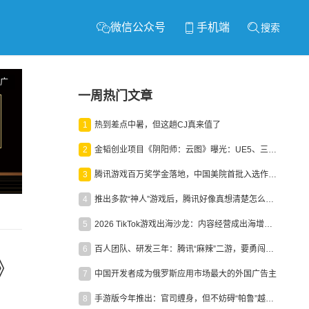
微信公众号
手机端
搜索
广
一周热门文章
1
热到差点中暑，但这趟CJ真来值了
2
金韬创业项目《阴阳师：云图》曝光：UE5、三端互通、ARPG
3
腾讯游戏百万奖学金落地，中国美院首批入选作品获业内关注
4
推出多款“神人”游戏后，腾讯好像真想清楚怎么做二次元了
5
2026 TikTok游戏出海沙龙：内容经营成出海增长新引擎
6
百人团队、研发三年：腾讯“麻辣”二游，要勇闯男性恋爱市场
》
7
中国开发者成为俄罗斯应用市场最大的外国广告主
8
手游版今年推出：官司缠身，但不妨碍“帕鲁”越来越火