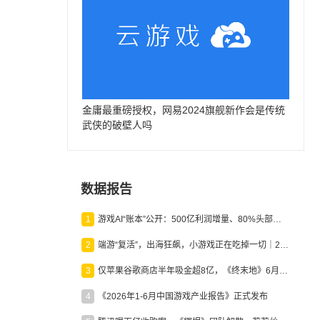
金庸最重磅授权，网易2024旗舰新作会是传统
武侠的破壁人吗
数据报告
1
游戏AI“账本”公开：500亿利润增量、80%头部入局，谁在闷声发财？
2
端游“复活”，出海狂飙，小游戏正在吃掉一切｜2026上半年产业报告
3
仅苹果谷歌商店半年吸金超8亿，《终末地》6月份收入显著回暖
4
《2026年1-6月中国游戏产业报告》正式发布