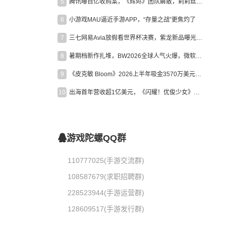
5
腾讯曝百亿收购案，《辉烬》团队解散，莉莉丝新作曝光｜陀螺周报
6
小游戏MAU逼近手游APP，“存量之战”更焦灼了
7
三七网易Avia放假看世界杯决赛，紫龙新品曝光，米哈游新作上线 | 陀螺周报
8
暑期档新作扎堆，BW2026全球人气火爆，微软XBOX大裁员|陀螺周报
9
《皮克敏 Bloom》2026上半年吸金3570万美元，中国台湾成最大市场
10
出海首年营收超1亿美元，《闪耀！优俊少女》美国市场占比达七成
游戏陀螺QQ群
110777025(手游交流群)
108587679(求职招聘群)
228523944(手游运营群)
128609517(手游发行群)