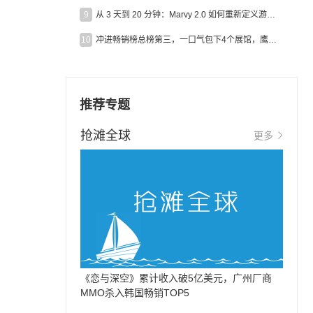
9
从 3 天到 20 分钟：Marvy 2.0 如何重新定义游戏出海营销效率？
10
冲进畅销榜总榜第三，一口气包下4个展馆，鹰角把嘉年华做爆了
推荐专题
抢滩全球
更多
《恋与深空》累计收入破5亿美元，广州厂商
MMO杀入韩国畅销TOP5