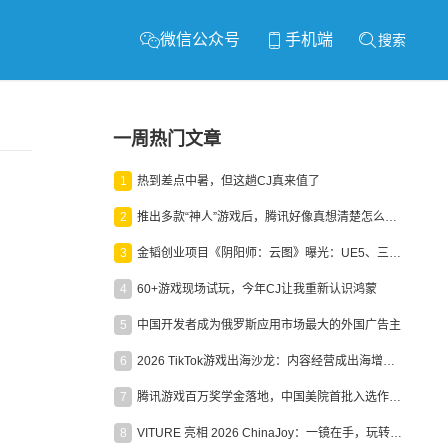
微信公众号
手机端
搜索
一周热门文章
1
热到差点中暑，但这趟CJ真来值了
2
推出多款“神人”游戏后，腾讯好像真想清楚怎么做二次元了
3
金韬创业项目《阴阳师：云图》曝光：UE5、三端互通、ARPG
4
60+游戏现场试玩，今年CJ让我重新认识鸿蒙
5
中国开发者成为俄罗斯应用市场最大的外国广告主
6
2026 TikTok游戏出海沙龙：内容经营成出海增长新引擎
7
腾讯游戏百万奖学金落地，中国美院首批入选作品获业内关注
8
VITURE 亮相 2026 ChinaJoy：一镜在手，玩转全场！