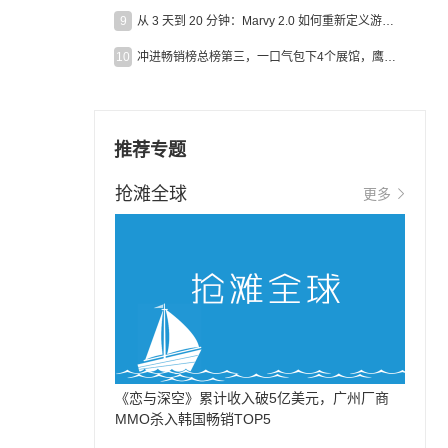
9
从 3 天到 20 分钟：Marvy 2.0 如何重新定义游戏出海营销效率？
10
冲进畅销榜总榜第三，一口气包下4个展馆，鹰角把嘉年华做爆了
推荐专题
抢滩全球
更多
《恋与深空》累计收入破5亿美元，广州厂商
MMO杀入韩国畅销TOP5