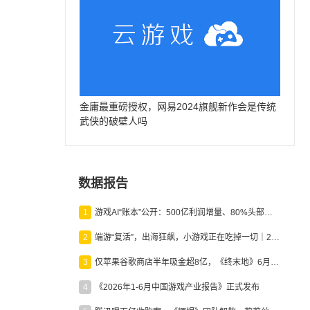
金庸最重磅授权，网易2024旗舰新作会是传统
武侠的破壁人吗
数据报告
1
游戏AI“账本”公开：500亿利润增量、80%头部入局，谁在闷声发财？
2
端游“复活”，出海狂飙，小游戏正在吃掉一切｜2026上半年产业报告
3
仅苹果谷歌商店半年吸金超8亿，《终末地》6月份收入显著回暖
4
《2026年1-6月中国游戏产业报告》正式发布