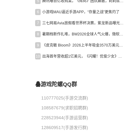
5
腾讯曝百亿收购案，《辉烬》团队解散，莉莉丝新作曝光｜陀螺周报
6
小游戏MAU逼近手游APP，“存量之战”更焦灼了
7
三七网易Avia放假看世界杯决赛，紫龙新品曝光，米哈游新作上线 | 陀螺周报
8
暑期档新作扎堆，BW2026全球人气火爆，微软XBOX大裁员|陀螺周报
9
《皮克敏 Bloom》2026上半年吸金3570万美元，中国台湾成最大市场
10
出海首年营收超1亿美元，《闪耀！优俊少女》美国市场占比达七成
游戏陀螺QQ群
110777025(手游交流群)
108587679(求职招聘群)
228523944(手游运营群)
128609517(手游发行群)