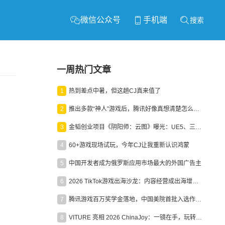
微信公众号
手机端
搜索
一周热门文章
1
热到差点中暑，但这趟CJ真来值了
2
推出多款“神人”游戏后，腾讯好像真想清楚怎么做二次元了
3
金韬创业项目《阴阳师：云图》曝光：UE5、三端互通、ARPG
4
60+游戏现场试玩，今年CJ让我重新认识鸿蒙
5
中国开发者成为俄罗斯应用市场最大的外国广告主
6
2026 TikTok游戏出海沙龙：内容经营成出海增长新引擎
7
腾讯游戏百万奖学金落地，中国美院首批入选作品获业内关注
8
VITURE 亮相 2026 ChinaJoy：一镜在手，玩转全场！