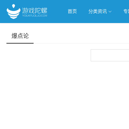
首页
分类资讯
专
抢滩全球
人工智能
武侠游
爆点论
跨界Talk