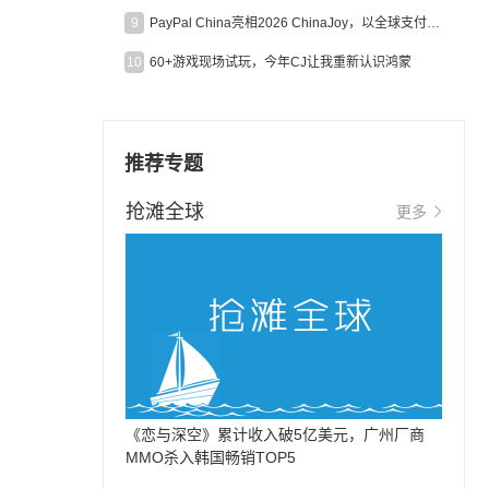
9
PayPal China亮相2026 ChinaJoy，以全球支付能力助力中国游戏企业深化全球运营
10
60+游戏现场试玩，今年CJ让我重新认识鸿蒙
推荐专题
抢滩全球
更多
《恋与深空》累计收入破5亿美元，广州厂商
MMO杀入韩国畅销TOP5