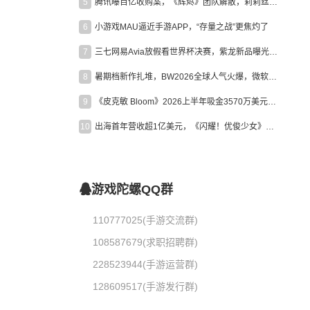
5
腾讯曝百亿收购案，《辉烬》团队解散，莉莉丝新作曝光｜陀螺周报
6
小游戏MAU逼近手游APP，“存量之战”更焦灼了
7
三七网易Avia放假看世界杯决赛，紫龙新品曝光，米哈游新作上线 | 陀螺周报
8
暑期档新作扎堆，BW2026全球人气火爆，微软XBOX大裁员|陀螺周报
9
《皮克敏 Bloom》2026上半年吸金3570万美元，中国台湾成最大市场
10
出海首年营收超1亿美元，《闪耀！优俊少女》美国市场占比达七成
游戏陀螺QQ群
110777025(手游交流群)
108587679(求职招聘群)
228523944(手游运营群)
128609517(手游发行群)