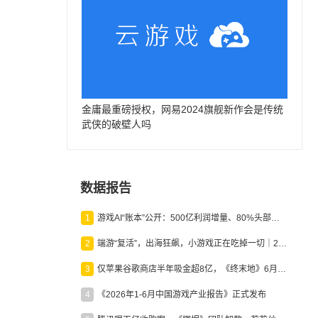
金庸最重磅授权，网易2024旗舰新作会是传统
武侠的破壁人吗
数据报告
1
游戏AI“账本”公开：500亿利润增量、80%头部入局，谁在闷声发财？
2
端游“复活”，出海狂飙，小游戏正在吃掉一切｜2026上半年产业报告
3
仅苹果谷歌商店半年吸金超8亿，《终末地》6月份收入显著回暖
4
《2026年1-6月中国游戏产业报告》正式发布