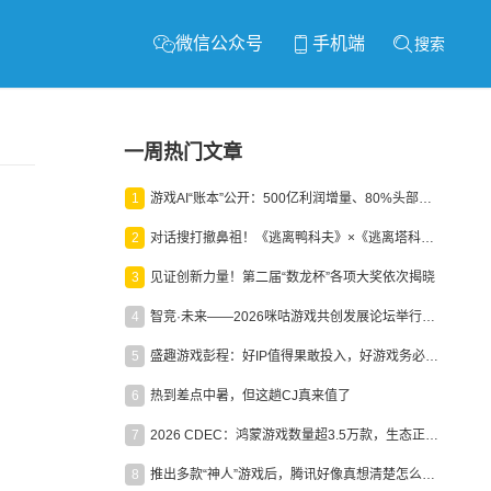
微信公众号
手机端
搜索
一周热门文章
1
游戏AI“账本”公开：500亿利润增量、80%头部入局，谁在闷声发财？
2
对话搜打撤鼻祖！《逃离鸭科夫》×《逃离塔科夫》官方线下沙龙落幕
3
见证创新力量！第二届“数龙杯”各项大奖依次揭晓
4
智竞·未来——2026咪咕游戏共创发展论坛举行：聚力精品内容、AI创作与电竞生态，共建高品质益智健康游戏社区
5
盛趣游戏彭程：好IP值得果敢投入，好游戏务必长效经营
6
热到差点中暑，但这趟CJ真来值了
7
2026 CDEC：鸿蒙游戏数量超3.5万款，生态正循环加速产业高质量发展
8
推出多款“神人”游戏后，腾讯好像真想清楚怎么做二次元了