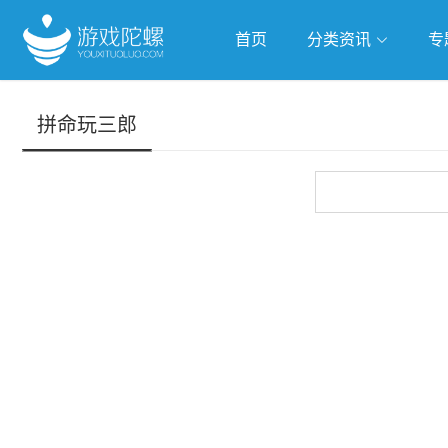
首页
分类资讯
专
抢滩全球
人工智能
武侠游
拼命玩三郎
跨界Talk