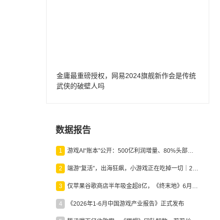
金庸最重磅授权，网易2024旗舰新作会是传统
武侠的破壁人吗
数据报告
1
游戏AI“账本”公开：500亿利润增量、80%头部入局，谁在闷声发财？
2
端游“复活”，出海狂飙，小游戏正在吃掉一切｜2026上半年产业报告
3
仅苹果谷歌商店半年吸金超8亿，《终末地》6月份收入显著回暖
4
《2026年1-6月中国游戏产业报告》正式发布