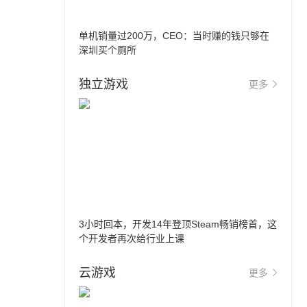
单机销量过200万，CEO：当时赚的钱只够在
深圳买个厕所
独立游戏
更多
3小时回本，开发14年登顶Steam畅销榜首，这
个开发者再次给行业上课
云游戏
更多