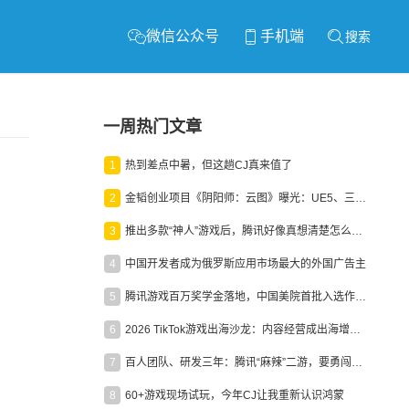
微信公众号
手机端
搜索
一周热门文章
1
热到差点中暑，但这趟CJ真来值了
2
金韬创业项目《阴阳师：云图》曝光：UE5、三端互通、ARPG
3
推出多款“神人”游戏后，腾讯好像真想清楚怎么做二次元了
4
中国开发者成为俄罗斯应用市场最大的外国广告主
5
腾讯游戏百万奖学金落地，中国美院首批入选作品获业内关注
6
2026 TikTok游戏出海沙龙：内容经营成出海增长新引擎
7
百人团队、研发三年：腾讯“麻辣”二游，要勇闯男性恋爱市场
8
60+游戏现场试玩，今年CJ让我重新认识鸿蒙