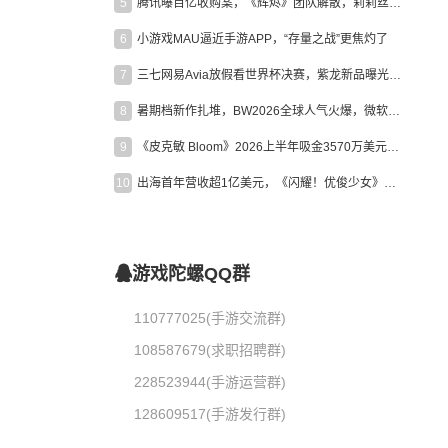
5
腾讯曝百亿收购案，《辉烬》团队解散，莉莉丝新作曝光｜陀螺周报
6
小游戏MAU逼近手游APP，“存量之战”更焦灼了
7
三七网易Avia放假看世界杯决赛，紫龙新品曝光，米哈游新作上线 | 陀螺周报
8
暑期档新作扎堆，BW2026全球人气火爆，微软XBOX大裁员|陀螺周报
9
《皮克敏 Bloom》2026上半年吸金3570万美元，中国台湾成最大市场
10
出海首年营收超1亿美元，《闪耀！优俊少女》美国市场占比达七成
游戏陀螺QQ群
110777025(手游交流群)
108587679(求职招聘群)
228523944(手游运营群)
128609517(手游发行群)