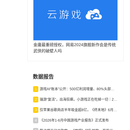
金庸最重磅授权，网易2024旗舰新作会是传统
武侠的破壁人吗
数据报告
1
游戏AI“账本”公开：500亿利润增量、80%头部入局，谁在闷声发财？
2
端游“复活”，出海狂飙，小游戏正在吃掉一切｜2026上半年产业报告
3
仅苹果谷歌商店半年吸金超8亿，《终末地》6月份收入显著回暖
4
《2026年1-6月中国游戏产业报告》正式发布