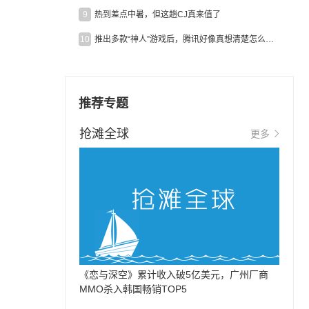
9
热到差点中暑，但这趟CJ真来值了
10
推出多款“神人”游戏后，腾讯好像真想清楚怎么做二次元了
推荐专题
抢滩全球
更多
《恋与深空》累计收入破5亿美元，广州厂商
MMO杀入韩国畅销TOP5