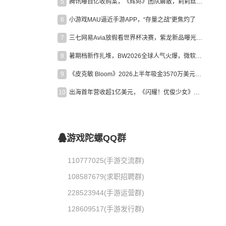
5
腾讯曝百亿收购案，《辉烬》团队解散，莉莉丝新作曝光｜陀螺周报
6
小游戏MAU逼近手游APP，“存量之战”更焦灼了
7
三七网易Avia放假看世界杯决赛，紫龙新品曝光，米哈游新作上线 | 陀螺周报
8
暑期档新作扎堆，BW2026全球人气火爆，微软XBOX大裁员|陀螺周报
9
《皮克敏 Bloom》2026上半年吸金3570万美元，中国台湾成最大市场
10
出海首年营收超1亿美元，《闪耀！优俊少女》美国市场占比达七成
游戏陀螺QQ群
110777025(手游交流群)
108587679(求职招聘群)
228523944(手游运营群)
128609517(手游发行群)