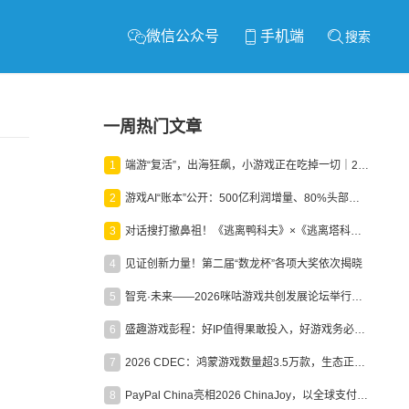
微信公众号
手机端
搜索
一周热门文章
1
端游“复活”，出海狂飙，小游戏正在吃掉一切｜2026上半年产业报告
2
游戏AI“账本”公开：500亿利润增量、80%头部入局，谁在闷声发财？
3
对话搜打撤鼻祖！《逃离鸭科夫》×《逃离塔科夫》官方线下沙龙落幕
4
见证创新力量！第二届“数龙杯”各项大奖依次揭晓
5
智竞·未来——2026咪咕游戏共创发展论坛举行：聚力精品内容、AI创作与电竞生态，共建高品质益智健康游戏社区
6
盛趣游戏彭程：好IP值得果敢投入，好游戏务必长效经营
7
2026 CDEC：鸿蒙游戏数量超3.5万款，生态正循环加速产业高质量发展
8
PayPal China亮相2026 ChinaJoy，以全球支付能力助力中国游戏企业深化全球运营