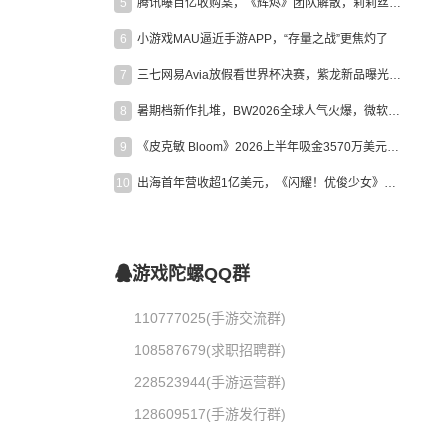
5
腾讯曝百亿收购案，《辉烬》团队解散，莉莉丝新作曝光｜陀螺周报
6
小游戏MAU逼近手游APP，“存量之战”更焦灼了
7
三七网易Avia放假看世界杯决赛，紫龙新品曝光，米哈游新作上线 | 陀螺周报
8
暑期档新作扎堆，BW2026全球人气火爆，微软XBOX大裁员|陀螺周报
9
《皮克敏 Bloom》2026上半年吸金3570万美元，中国台湾成最大市场
10
出海首年营收超1亿美元，《闪耀！优俊少女》美国市场占比达七成
游戏陀螺QQ群
110777025(手游交流群)
108587679(求职招聘群)
228523944(手游运营群)
128609517(手游发行群)