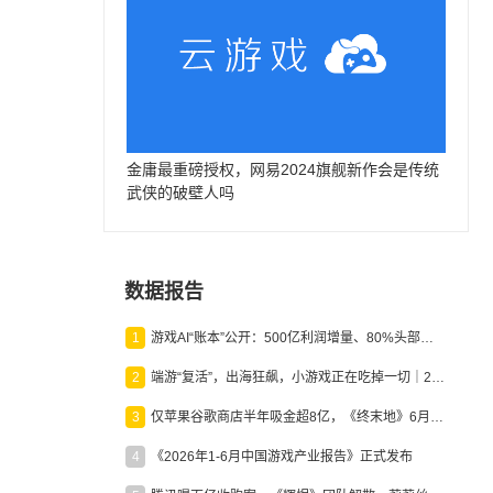
金庸最重磅授权，网易2024旗舰新作会是传统
武侠的破壁人吗
数据报告
1
游戏AI“账本”公开：500亿利润增量、80%头部入局，谁在闷声发财？
2
端游“复活”，出海狂飙，小游戏正在吃掉一切｜2026上半年产业报告
3
仅苹果谷歌商店半年吸金超8亿，《终末地》6月份收入显著回暖
4
《2026年1-6月中国游戏产业报告》正式发布