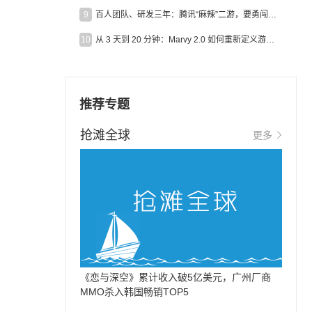
9
百人团队、研发三年：腾讯“麻辣”二游，要勇闯男性恋爱市场
10
从 3 天到 20 分钟：Marvy 2.0 如何重新定义游戏出海营销效率？
推荐专题
抢滩全球
更多
《恋与深空》累计收入破5亿美元，广州厂商
MMO杀入韩国畅销TOP5