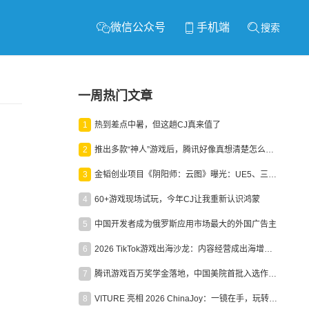
微信公众号
手机端
搜索
一周热门文章
1
热到差点中暑，但这趟CJ真来值了
2
推出多款“神人”游戏后，腾讯好像真想清楚怎么做二次元了
3
金韬创业项目《阴阳师：云图》曝光：UE5、三端互通、ARPG
4
60+游戏现场试玩，今年CJ让我重新认识鸿蒙
5
中国开发者成为俄罗斯应用市场最大的外国广告主
6
2026 TikTok游戏出海沙龙：内容经营成出海增长新引擎
7
腾讯游戏百万奖学金落地，中国美院首批入选作品获业内关注
8
VITURE 亮相 2026 ChinaJoy：一镜在手，玩转全场！