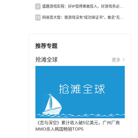
9
盛趣游戏彭程：好IP值得果敢投入，好游戏务必长效经营
10
网易庞大智：做游戏没有"成功保证书"，敢走"无人区"才是真原创
推荐专题
抢滩全球
更多
《恋与深空》累计收入破5亿美元，广州厂商
MMO杀入韩国畅销TOP5