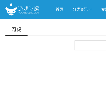
首页
分类资讯
专
抢滩全球
人工智能
武侠游
奇虎
跨界Talk