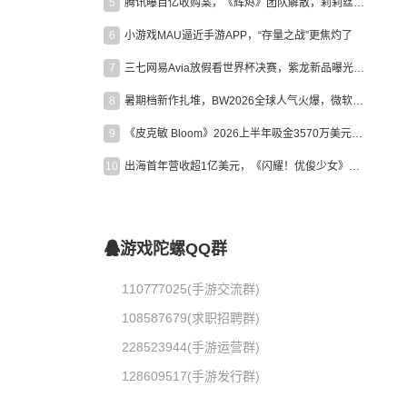
5
腾讯曝百亿收购案，《辉烬》团队解散，莉莉丝新作曝光｜陀螺周报
6
小游戏MAU逼近手游APP，“存量之战”更焦灼了
7
三七网易Avia放假看世界杯决赛，紫龙新品曝光，米哈游新作上线 | 陀螺周报
8
暑期档新作扎堆，BW2026全球人气火爆，微软XBOX大裁员|陀螺周报
9
《皮克敏 Bloom》2026上半年吸金3570万美元，中国台湾成最大市场
10
出海首年营收超1亿美元，《闪耀！优俊少女》美国市场占比达七成
游戏陀螺QQ群
110777025(手游交流群)
108587679(求职招聘群)
228523944(手游运营群)
128609517(手游发行群)