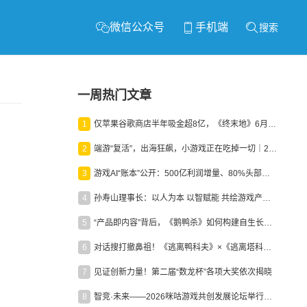
微信公众号
手机端
搜索
一周热门文章
1
仅苹果谷歌商店半年吸金超8亿，《终末地》6月份收入显著回暖
2
端游“复活”，出海狂飙，小游戏正在吃掉一切｜2026上半年产业报告
3
游戏AI“账本”公开：500亿利润增量、80%头部入局，谁在闷声发财？
4
孙寿山理事长：以人为本 以智赋能 共绘游戏产业高质量发展新图景
5
“产品即内容”背后，《鹅鸭杀》如何构建自生长生态？
6
对话搜打撤鼻祖！《逃离鸭科夫》×《逃离塔科夫》官方线下沙龙落幕
7
见证创新力量！第二届“数龙杯”各项大奖依次揭晓
8
智竞·未来——2026咪咕游戏共创发展论坛举行：聚力精品内容、AI创作与电竞生态，共建高品质益智健康游戏社区