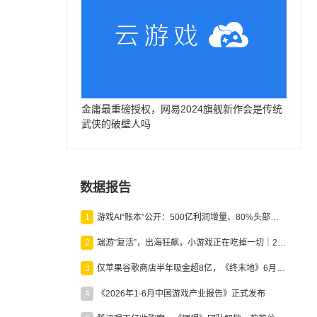
金庸最重磅授权，网易2024旗舰新作会是传统
武侠的破壁人吗
数据报告
1
游戏AI“账本”公开：500亿利润增量、80%头部入局，谁在闷声发财？
2
端游“复活”，出海狂飙，小游戏正在吃掉一切｜2026上半年产业报告
3
仅苹果谷歌商店半年吸金超8亿，《终末地》6月份收入显著回暖
4
《2026年1-6月中国游戏产业报告》正式发布