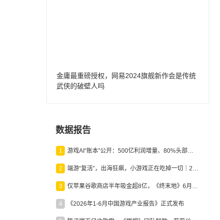
金庸最重磅授权，网易2024旗舰新作会是传统
武侠的破壁人吗
数据报告
1
游戏AI“账本”公开：500亿利润增量、80%头部入局，谁在闷声发财？
2
端游“复活”，出海狂飙，小游戏正在吃掉一切｜2026上半年产业报告
3
仅苹果谷歌商店半年吸金超8亿，《终末地》6月份收入显著回暖
4
《2026年1-6月中国游戏产业报告》正式发布