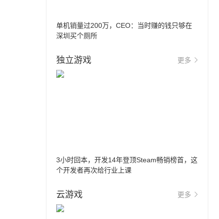
单机销量过200万，CEO：当时赚的钱只够在
深圳买个厕所
独立游戏
更多
3小时回本，开发14年登顶Steam畅销榜首，这
个开发者再次给行业上课
云游戏
更多