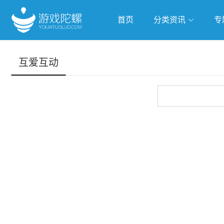
首页
分类资讯
专
抢滩全球
人工智能
武侠游
互爱互动
跨界Talk