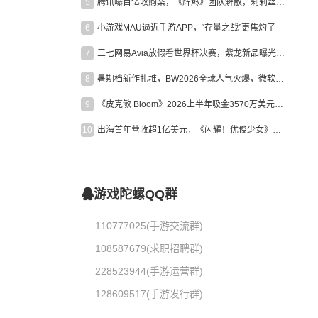
5
腾讯曝百亿收购案，《辉烬》团队解散，莉莉丝新作曝光｜陀螺周报
6
小游戏MAU逼近手游APP，“存量之战”更焦灼了
7
三七网易Avia放假看世界杯决赛，紫龙新品曝光，米哈游新作上线 | 陀螺周报
8
暑期档新作扎堆，BW2026全球人气火爆，微软XBOX大裁员|陀螺周报
9
《皮克敏 Bloom》2026上半年吸金3570万美元，中国台湾成最大市场
10
出海首年营收超1亿美元，《闪耀！优俊少女》美国市场占比达七成
游戏陀螺QQ群
110777025(手游交流群)
108587679(求职招聘群)
228523944(手游运营群)
128609517(手游发行群)