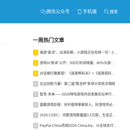
微信公众号
手机端
搜索
一周热门文章
1
端游“复活”，出海狂飙，小游戏正在吃掉一切｜2026上半年产业报告
2
游戏AI“账本”公开：500亿利润增量、80%头部入局，谁在闷声发财？
3
对话搜打撤鼻祖！《逃离鸭科夫》×《逃离塔科夫》官方线下沙龙落幕
4
见证创新力量！第二届“数龙杯”各项大奖依次揭晓
5
智竞·未来——2026咪咕游戏共创发展论坛举行：聚力精品内容、AI创作与电竞生态，共建高品质益智健康游戏社区
6
盛趣游戏彭程：好IP值得果敢投入，好游戏务必长效经营
7
2026 CDEC：鸿蒙游戏数量超3.5万款，生态正循环加速产业高质量发展
8
PayPal China亮相2026 ChinaJoy，以全球支付能力助力中国游戏企业深化全球运营