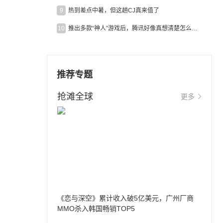
9
热到差点中暑，但这趟CJ真来值了
10
推出多款“神人”游戏后，腾讯好像真想清楚怎么做二次元了
推荐专题
抢滩全球
更多
《恋与深空》累计收入破5亿美元，广州厂商
MMO杀入韩国畅销TOP5