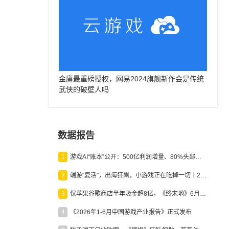
金庸最重磅授权，网易2024旗舰新作会是传统
武侠的破壁人吗
数据报告
1
游戏AI“账本”公开：500亿利润增量、80%头部入局，谁在闷声发财？
2
端游“复活”，出海狂飙，小游戏正在吃掉一切｜2026上半年产业报告
3
仅苹果谷歌商店半年吸金超8亿，《终末地》6月份收入显著回暖
4
《2026年1-6月中国游戏产业报告》正式发布