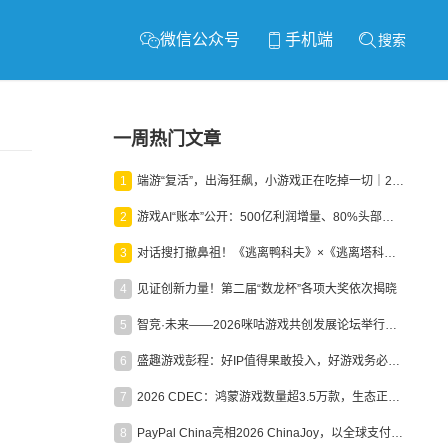
微信公众号
手机端
搜索
一周热门文章
1
端游“复活”，出海狂飙，小游戏正在吃掉一切｜2026上半年产业报告
2
游戏AI“账本”公开：500亿利润增量、80%头部入局，谁在闷声发财？
3
对话搜打撤鼻祖！《逃离鸭科夫》×《逃离塔科夫》官方线下沙龙落幕
4
见证创新力量！第二届“数龙杯”各项大奖依次揭晓
5
智竞·未来——2026咪咕游戏共创发展论坛举行：聚力精品内容、AI创作与电竞生态，共建高品质益智健康游戏社区
6
盛趣游戏彭程：好IP值得果敢投入，好游戏务必长效经营
7
2026 CDEC：鸿蒙游戏数量超3.5万款，生态正循环加速产业高质量发展
8
PayPal China亮相2026 ChinaJoy，以全球支付能力助力中国游戏企业深化全球运营