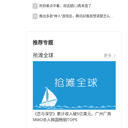
9
热到差点中暑，但这趟CJ真来值了
10
推出多款“神人”游戏后，腾讯好像真想清楚怎么做二次元了
推荐专题
抢滩全球
更多
《恋与深空》累计收入破5亿美元，广州厂商
MMO杀入韩国畅销TOP5