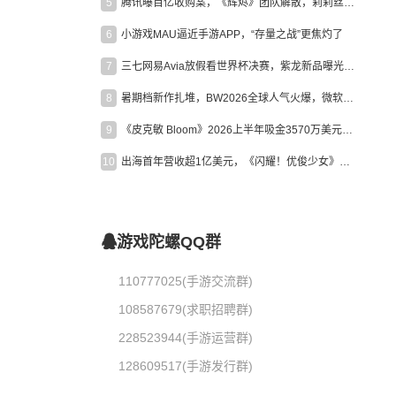
5
腾讯曝百亿收购案，《辉烬》团队解散，莉莉丝新作曝光｜陀螺周报
6
小游戏MAU逼近手游APP，“存量之战”更焦灼了
7
三七网易Avia放假看世界杯决赛，紫龙新品曝光，米哈游新作上线 | 陀螺周报
8
暑期档新作扎堆，BW2026全球人气火爆，微软XBOX大裁员|陀螺周报
9
《皮克敏 Bloom》2026上半年吸金3570万美元，中国台湾成最大市场
10
出海首年营收超1亿美元，《闪耀！优俊少女》美国市场占比达七成
游戏陀螺QQ群
110777025(手游交流群)
108587679(求职招聘群)
228523944(手游运营群)
128609517(手游发行群)