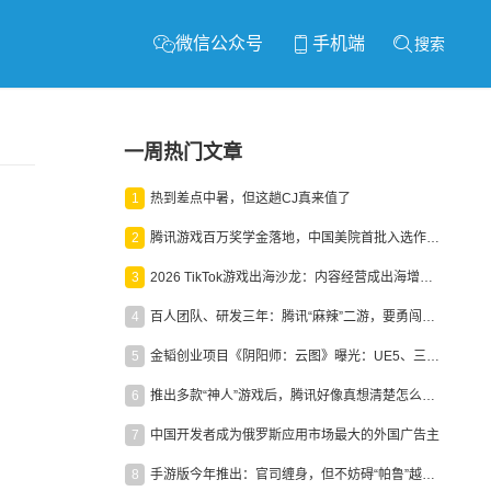
微信公众号
手机端
搜索
一周热门文章
1
热到差点中暑，但这趟CJ真来值了
2
腾讯游戏百万奖学金落地，中国美院首批入选作品获业内关注
3
2026 TikTok游戏出海沙龙：内容经营成出海增长新引擎
4
百人团队、研发三年：腾讯“麻辣”二游，要勇闯男性恋爱市场
5
金韬创业项目《阴阳师：云图》曝光：UE5、三端互通、ARPG
6
推出多款“神人”游戏后，腾讯好像真想清楚怎么做二次元了
7
中国开发者成为俄罗斯应用市场最大的外国广告主
8
手游版今年推出：官司缠身，但不妨碍“帕鲁”越来越火