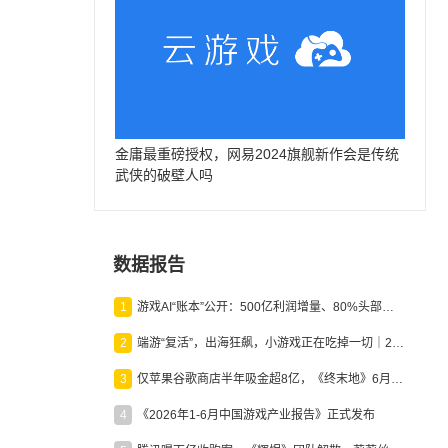
金庸最重磅授权，网易2024旗舰新作会是传统
武侠的破壁人吗
数据报告
1
游戏AI“账本”公开：500亿利润增量、80%头部入局，谁在闷声发财？
2
端游“复活”，出海狂飙，小游戏正在吃掉一切｜2026上半年产业报告
3
仅苹果谷歌商店半年吸金超8亿，《终末地》6月份收入显著回暖
4
《2026年1-6月中国游戏产业报告》正式发布