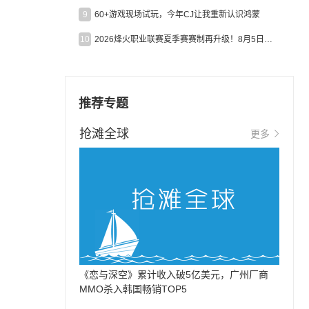
9
60+游戏现场试玩，今年CJ让我重新认识鸿蒙
10
2026烽火职业联赛夏季赛赛制再升级！8月5日起24支战队集结开战！
推荐专题
抢滩全球
更多
《恋与深空》累计收入破5亿美元，广州厂商
MMO杀入韩国畅销TOP5