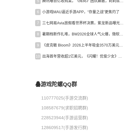
5
腾讯曝百亿收购案，《辉烬》团队解散，莉莉丝新作曝光｜陀螺周报
6
小游戏MAU逼近手游APP，“存量之战”更焦灼了
7
三七网易Avia放假看世界杯决赛，紫龙新品曝光，米哈游新作上线 | 陀螺周报
8
暑期档新作扎堆，BW2026全球人气火爆，微软XBOX大裁员|陀螺周报
9
《皮克敏 Bloom》2026上半年吸金3570万美元，中国台湾成最大市场
10
出海首年营收超1亿美元，《闪耀！优俊少女》美国市场占比达七成
游戏陀螺QQ群
110777025(手游交流群)
108587679(求职招聘群)
228523944(手游运营群)
128609517(手游发行群)