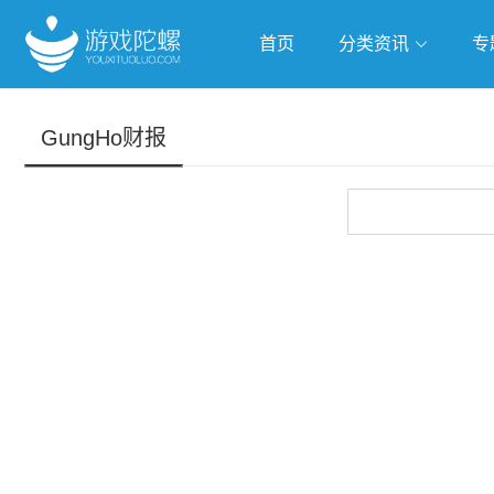
首页
分类资讯
专
抢滩全球
人工智能
武侠游
GungHo财报
跨界Talk