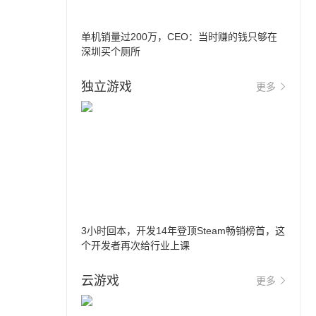
单机销量过200万，CEO：当时赚的钱只够在
深圳买个厕所
独立游戏
更多
3小时回本，开发14年登顶Steam畅销榜首，这
个开发者再次给行业上课
云游戏
更多