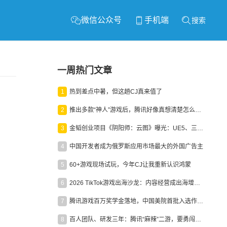
微信公众号
手机端
搜索
一周热门文章
1
热到差点中暑，但这趟CJ真来值了
2
推出多款“神人”游戏后，腾讯好像真想清楚怎么做二次元了
3
金韬创业项目《阴阳师：云图》曝光：UE5、三端互通、ARPG
4
中国开发者成为俄罗斯应用市场最大的外国广告主
5
60+游戏现场试玩，今年CJ让我重新认识鸿蒙
6
2026 TikTok游戏出海沙龙：内容经营成出海增长新引擎
7
腾讯游戏百万奖学金落地，中国美院首批入选作品获业内关注
8
百人团队、研发三年：腾讯“麻辣”二游，要勇闯男性恋爱市场