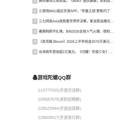
5
腾讯曝百亿收购案，《辉烬》团队解散，莉莉丝新作曝光｜陀螺周报
6
小游戏MAU逼近手游APP，“存量之战”更焦灼了
7
三七网易Avia放假看世界杯决赛，紫龙新品曝光，米哈游新作上线 | 陀螺周报
8
暑期档新作扎堆，BW2026全球人气火爆，微软XBOX大裁员|陀螺周报
9
《皮克敏 Bloom》2026上半年吸金3570万美元，中国台湾成最大市场
10
出海首年营收超1亿美元，《闪耀！优俊少女》美国市场占比达七成
游戏陀螺QQ群
110777025(手游交流群)
108587679(求职招聘群)
228523944(手游运营群)
128609517(手游发行群)