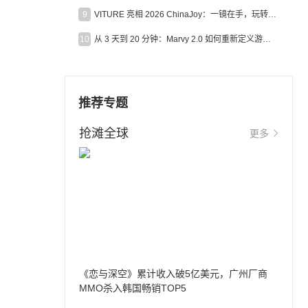
9
VITURE 亮相 2026 ChinaJoy：一镜在手，玩转全场！
10
从 3 天到 20 分钟：Marvy 2.0 如何重新定义游戏出海营销效率？
推荐专题
抢滩全球
更多
《恋与深空》累计收入破5亿美元，广州厂商
MMO杀入韩国畅销TOP5