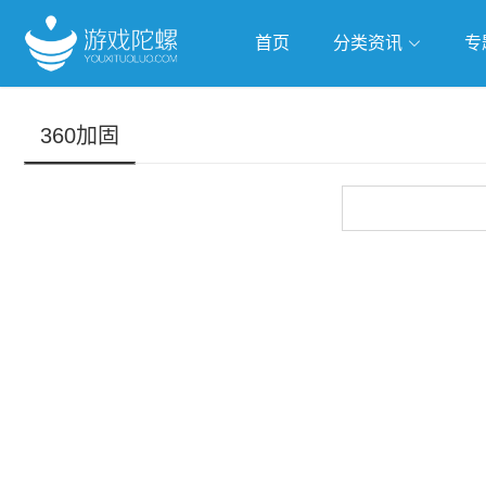
首页
分类资讯
专
抢滩全球
人工智能
武侠游
360加固
跨界Talk