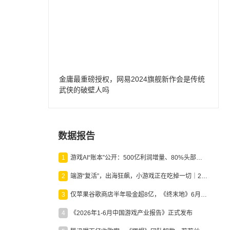
金庸最重磅授权，网易2024旗舰新作会是传统
武侠的破壁人吗
数据报告
1
游戏AI“账本”公开：500亿利润增量、80%头部入局，谁在闷声发财？
2
端游“复活”，出海狂飙，小游戏正在吃掉一切｜2026上半年产业报告
3
仅苹果谷歌商店半年吸金超8亿，《终末地》6月份收入显著回暖
4
《2026年1-6月中国游戏产业报告》正式发布