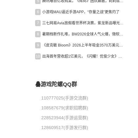
5
腾讯曝百亿收购案，《辉烬》团队解散，莉莉丝新作曝光｜陀螺周报
6
小游戏MAU逼近手游APP，“存量之战”更焦灼了
7
三七网易Avia放假看世界杯决赛，紫龙新品曝光，米哈游新作上线 | 陀螺周报
8
暑期档新作扎堆，BW2026全球人气火爆，微软XBOX大裁员|陀螺周报
9
《皮克敏 Bloom》2026上半年吸金3570万美元，中国台湾成最大市场
10
出海首年营收超1亿美元，《闪耀！优俊少女》美国市场占比达七成
游戏陀螺QQ群
110777025(手游交流群)
108587679(求职招聘群)
228523944(手游运营群)
128609517(手游发行群)