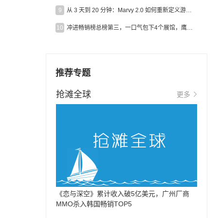
9
从 3 天到 20 分钟：Marvy 2.0 如何重新定义游戏出海营销效率？
10
冲进畅销榜总榜第三，一口气包下4个展馆，鹰角把嘉年华做爆了
推荐专题
抢滩全球
更多
《恋与深空》累计收入破5亿美元，广州厂商
MMO杀入韩国畅销TOP5