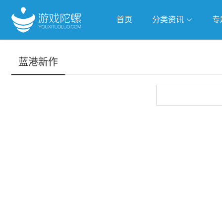
首页
分类资讯
专
抢滩全球
人工智能
武侠游
蓝港新作
跨界Talk