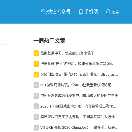
微信公众号
手机端
搜索
一周热门文章
1
热到差点中暑，但这趟CJ真来值了
2
推出多款“神人”游戏后，腾讯好像真想清楚怎么做二次元了
3
金韬创业项目《阴阳师：云图》曝光：UE5、三端互通、ARPG
4
60+游戏现场试玩，今年CJ让我重新认识鸿蒙
5
中国开发者成为俄罗斯应用市场最大的外国广告主
6
2026 TikTok游戏出海沙龙：内容经营成出海增长新引擎
7
腾讯游戏百万奖学金落地，中国美院首批入选作品获业内关注
8
VITURE 亮相 2026 ChinaJoy：一镜在手，玩转全场！