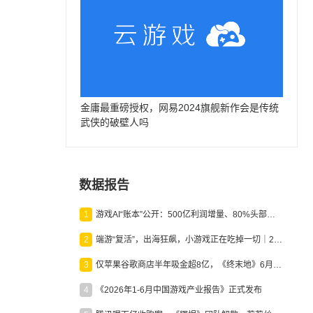
金庸最重磅授权，网易2024旗舰新作会是传统
武侠的破壁人吗
数据报告
1
游戏AI“账本”公开：500亿利润增量、80%头部入局，谁在闷声发财？
2
端游“复活”，出海狂飙，小游戏正在吃掉一切｜2026上半年产业报告
3
仅苹果谷歌商店半年吸金超8亿，《终末地》6月份收入显著回暖
4
《2026年1-6月中国游戏产业报告》正式发布